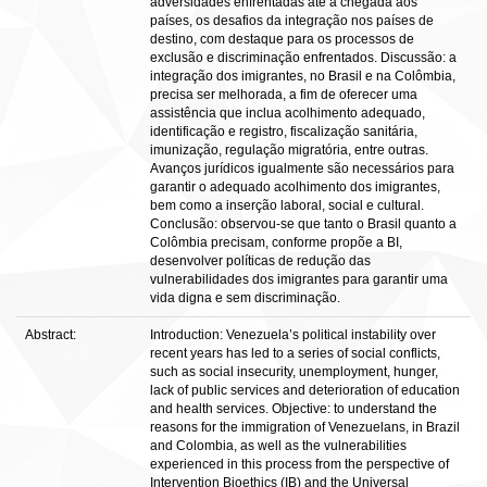
adversidades enfrentadas até a chegada aos
países, os desafios da integração nos países de
destino, com destaque para os processos de
exclusão e discriminação enfrentados. Discussão: a
integração dos imigrantes, no Brasil e na Colômbia,
precisa ser melhorada, a fim de oferecer uma
assistência que inclua acolhimento adequado,
identificação e registro, fiscalização sanitária,
imunização, regulação migratória, entre outras.
Avanços jurídicos igualmente são necessários para
garantir o adequado acolhimento dos imigrantes,
bem como a inserção laboral, social e cultural.
Conclusão: observou-se que tanto o Brasil quanto a
Colômbia precisam, conforme propõe a BI,
desenvolver políticas de redução das
vulnerabilidades dos imigrantes para garantir uma
vida digna e sem discriminação.
Abstract:
Introduction: Venezuela’s political instability over
recent years has led to a series of social conflicts,
such as social insecurity, unemployment, hunger,
lack of public services and deterioration of education
and health services. Objective: to understand the
reasons for the immigration of Venezuelans, in Brazil
and Colombia, as well as the vulnerabilities
experienced in this process from the perspective of
Intervention Bioethics (IB) and the Universal