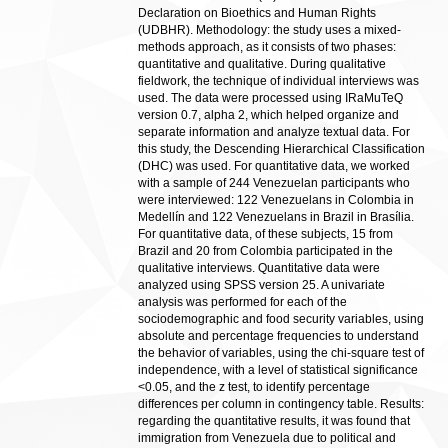
Declaration on Bioethics and Human Rights
(UDBHR). Methodology: the study uses a mixed-
methods approach, as it consists of two phases:
quantitative and qualitative. During qualitative
fieldwork, the technique of individual interviews was
used. The data were processed using IRaMuTeQ
version 0.7, alpha 2, which helped organize and
separate information and analyze textual data. For
this study, the Descending Hierarchical Classification
(DHC) was used. For quantitative data, we worked
with a sample of 244 Venezuelan participants who
were interviewed: 122 Venezuelans in Colombia in
Medellín and 122 Venezuelans in Brazil in Brasília.
For quantitative data, of these subjects, 15 from
Brazil and 20 from Colombia participated in the
qualitative interviews. Quantitative data were
analyzed using SPSS version 25. A univariate
analysis was performed for each of the
sociodemographic and food security variables, using
absolute and percentage frequencies to understand
the behavior of variables, using the chi-square test of
independence, with a level of statistical significance
<0.05, and the z test, to identify percentage
differences per column in contingency table. Results:
regarding the quantitative results, it was found that
immigration from Venezuela due to political and