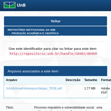
Skip
Voltar
navigation
REPOSITÓRIO INSTITUCIONAL DA UNB
PRODUÇÃO ACADÊMICA E CIENTÍFICA
TESES, DISSERTAÇÕES E PRODUTOS PÓS-DOUTORADO
Use este identificador para citar ou linkar para este item:
http://repositorio.unb.br/handle/10482/48469
Arquivos associados a este item:
Arquivo
Descrição
Tamanho
Forma
JohnEdinsonVelasquezVargas_TESE.pdf
1,77 MB
Adobe
PDF
Título:
Processo migratório e vulnerabilidade social : uma