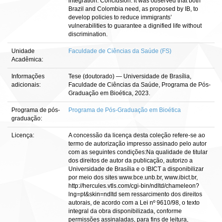
integration. Conclusion: it was observed that both
Brazil and Colombia need, as proposed by IB, to
develop policies to reduce immigrants’
vulnerabilities to guarantee a dignified life without
discrimination.
Unidade
Faculdade de Ciências da Saúde (FS)
Acadêmica:
Informações
Tese (doutorado) — Universidade de Brasília,
adicionais:
Faculdade de Ciências da Saúde, Programa de Pós-
Graduação em Bioética, 2023.
Programa de pós-
Programa de Pós-Graduação em Bioética
graduação:
Licença:
A concessão da licença desta coleção refere-se ao
termo de autorização impresso assinado pelo autor
com as seguintes condições:Na qualidade de titular
dos direitos de autor da publicação, autorizo a
Universidade de Brasília e o IBICT a disponibilizar
por meio dos sites www.bce.unb.br, www.ibict.br,
http://hercules.vtls.com/cgi-bin/ndltd/chameleon?
lng=pt&skin=ndltd sem ressarcimento dos direitos
autorais, de acordo com a Lei nº 9610/98, o texto
integral da obra disponibilizada, conforme
permissões assinaladas, para fins de leitura,