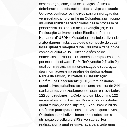
desemprego, fome, falta de serviços públicos e
deterioração da educação e dos serviços de saúde.
Objetivo: conhecer os motivos para a imigração dos
venezuelanos, no Brasil e na Colômbia, assim como
as vulnerabilidades vivenciadas nesse processo na
perspectiva da Bioética de Intervenção (BI) e da
Declaração Universal sobre Bioética e Direitos
Humanos (DUBDH). Metodologia: estudo utilizando
a abordagem mista, dado que é composto de duas
fases: quantitativa-qualitativa. Durante o trabalho de
campo qualitativo, foi utilizada a técnica de
entrevistas individuais. Os dados foram processados
por meio do software IRaMuTeQ, versão 0,7, alfa 2, o
qual permitiu auxiliar na organização e separação
das informações e na análise de dados textuais.
Para este estudo, utilizou-se a Classificação
Hierárquica Descendente (CHD). Para os dados
quantitativos, trabalhou-se com uma amostra de 244
participantes venezuelanos que foram entrevistados:
122 venezuelanos na Colômbia em Medellín e 122
venezuelanos no Brasil em Brasília. Para os dados
quantitativos, desses sujeitos, 15 do Brasil e 20 da
Colômbia participaram nas entrevistas qualitativas.
Os dados quantitativos foram analisados com a
utilização do software SPSS, versão 25. Foi
realizada uma análise univariada para cada uma