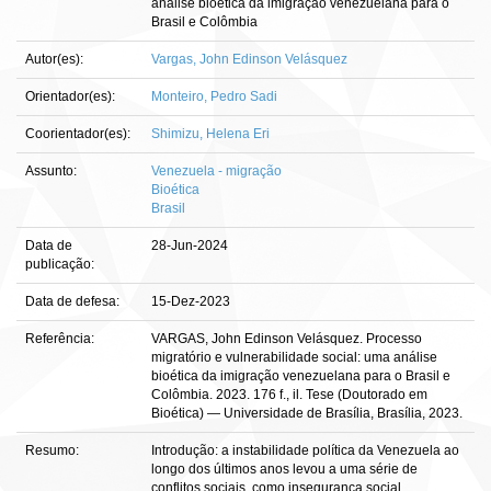
análise bioética da imigração venezuelana para o
Brasil e Colômbia
Autor(es):
Vargas, John Edinson Velásquez
Orientador(es):
Monteiro, Pedro Sadi
Coorientador(es):
Shimizu, Helena Eri
Assunto:
Venezuela - migração
Bioética
Brasil
Data de
28-Jun-2024
publicação:
Data de defesa:
15-Dez-2023
Referência:
VARGAS, John Edinson Velásquez. Processo
migratório e vulnerabilidade social: uma análise
bioética da imigração venezuelana para o Brasil e
Colômbia. 2023. 176 f., il. Tese (Doutorado em
Bioética) — Universidade de Brasília, Brasília, 2023.
Resumo:
Introdução: a instabilidade política da Venezuela ao
longo dos últimos anos levou a uma série de
conflitos sociais, como insegurança social,