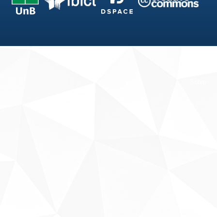
Fale conosco
Sobre