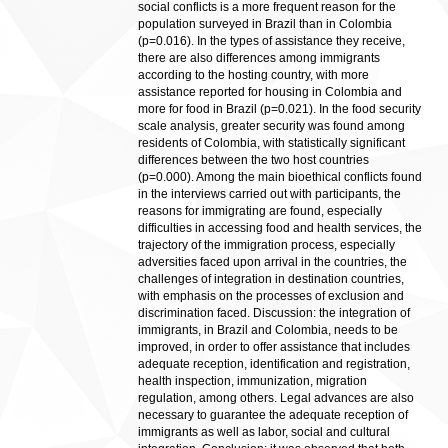
social conflicts is a more frequent reason for the
population surveyed in Brazil than in Colombia
(p=0.016). In the types of assistance they receive,
there are also differences among immigrants
according to the hosting country, with more
assistance reported for housing in Colombia and
more for food in Brazil (p=0.021). In the food security
scale analysis, greater security was found among
residents of Colombia, with statistically significant
differences between the two host countries
(p=0.000). Among the main bioethical conflicts found
in the interviews carried out with participants, the
reasons for immigrating are found, especially
difficulties in accessing food and health services, the
trajectory of the immigration process, especially
adversities faced upon arrival in the countries, the
challenges of integration in destination countries,
with emphasis on the processes of exclusion and
discrimination faced. Discussion: the integration of
immigrants, in Brazil and Colombia, needs to be
improved, in order to offer assistance that includes
adequate reception, identification and registration,
health inspection, immunization, migration
regulation, among others. Legal advances are also
necessary to guarantee the adequate reception of
immigrants as well as labor, social and cultural