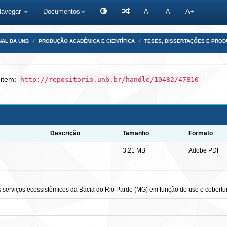
Navegar
Documentos
A-
A
A+
NAL DA UNB
PRODUÇÃO ACADÊMICA E CIENTÍFICA
TESES, DISSERTAÇÕES E PRO
 item:
http://repositorio.unb.br/handle/10482/47810
Descrição
Tamanho
Formato
3,21 MB
Adobe PDF
serviços ecossistêmicos da Bacia do Rio Pardo (MG) em função do uso e cobertur