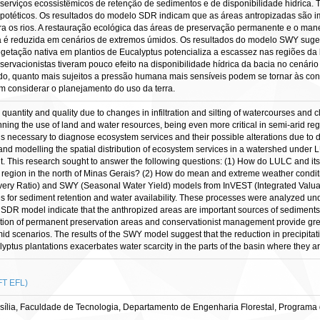
serviços ecossistêmicos de retenção de sedimentos e de disponibilidade hídrica. 
hipotéticos. Os resultados do modelo SDR indicam que as áreas antropizadas são im
ra os rios. A restauração ecológica das áreas de preservação permanente e o ma
ia é reduzida em cenários de extremos úmidos. Os resultados do modelo SWY suge
egetação nativa em plantios de Eucalyptus potencializa a escassez nas regiões da
servacionistas tiveram pouco efeito na disponibilidade hídrica da bacia no cenári
do, quanto mais sujeitos a pressão humana mais sensíveis podem se tornar às con
 considerar o planejamento do uso da terra.
quantity and quality due to changes in infiltration and silting of watercourses and
lanning the use of land and water resources, being even more critical in semi-arid r
it is necessary to diagnose ecosystem services and their possible alterations due to 
d modelling the spatial distribution of ecosystem services in a watershed under LU
 This research sought to answer the following questions: (1) How do LULC and its spa
id region in the north of Minas Gerais? (2) How do mean and extreme weather cond
ry Ratio) and SWY (Seasonal Water Yield) models from InVEST (Integrated Valuat
s for sediment retention and water availability. These processes were analyzed un
e SDR model indicate that the anthropized areas are important sources of sediments a
oration of permanent preservation areas and conservationist management provide grea
id scenarios. The results of the SWY model suggest that the reduction in precipitatio
lyptus plantations exacerbates water scarcity in the parts of the basin where they ar
FT EFL)
sília, Faculdade de Tecnologia, Departamento de Engenharia Florestal, Programa