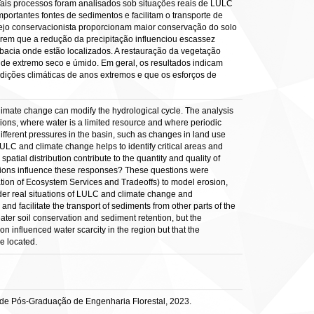
Tais processos foram analisados sob situações reais de LULC
portantes fontes de sedimentos e facilitam o transporte de
nejo conservacionista proporcionam maior conservação do solo
rem que a redução da precipitação influenciou escassez
 bacia onde estão localizados. A restauração da vegetação
o de extremo seco e úmido. Em geral, os resultados indicam
dições climáticas de anos extremos e que os esforços de
 climate change can modify the hydrological cycle. The analysis
egions, where water is a limited resource and where periodic
different pressures in the basin, such as changes in land use
LC and climate change helps to identify critical areas and
tial distribution contribute to the quantity and quality of
itions influence these responses? These questions were
ion of Ecosystem Services and Tradeoffs) to model erosion,
der real situations of LULC and climate change and
nd facilitate the transport of sediments from other parts of the
ter soil conservation and sediment retention, but the
n influenced water scarcity in the region but that the
e located.
 de Pós-Graduação de Engenharia Florestal, 2023.