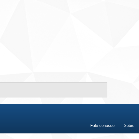
Fale conosco
Sobre