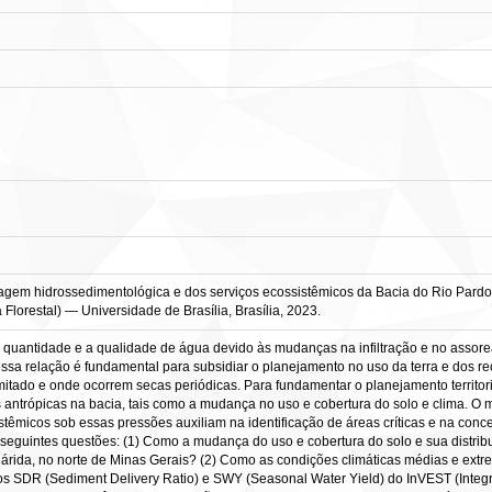
em hidrossedimentológica e dos serviços ecossistêmicos da Bacia do Rio Pardo (
 Florestal) — Universidade de Brasília, Brasília, 2023.
 a quantidade e a qualidade de água devido às mudanças na infiltração e no asso
 dessa relação é fundamental para subsidiar o planejamento no uso da terra e dos r
mitado e onde ocorrem secas periódicas. Para fundamentar o planejamento territori
s antrópicas na bacia, tais como a mudança no uso e cobertura do solo e clima. 
stêmicos sob essas pressões auxiliam na identificação de áreas críticas e na conce
eguintes questões: (1) Como a mudança do uso e cobertura do solo e sua distrib
árida, no norte de Minas Gerais? (2) Como as condições climáticas médias e ext
s SDR (Sediment Delivery Ratio) e SWY (Seasonal Water Yield) do InVEST (Integr