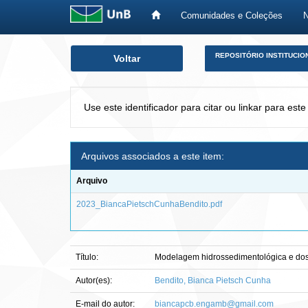
Comunidades e Coleções
Skip
REPOSITÓRIO INSTITUCIO
Voltar
navigation
Use este identificador para citar ou linkar para este
Arquivos associados a este item:
Arquivo
2023_BiancaPietschCunhaBendito.pdf
Título:
Modelagem hidrossedimentológica e dos 
Autor(es):
Bendito, Bianca Pietsch Cunha
E-mail do autor:
biancapcb.engamb@gmail.com