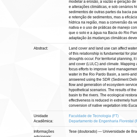
modelar a erosão, a vazão e geração de 
e alterações climáticas, e sob cenários 
sedimentos de outras partes da bacia pa
e retenção de sedimentos, mas a eficác
hídrica na região, mas a conversão da v
nativa e o uso de práticas de manejo con
que o solo e a água na Bacia do Rio Par
adaptação às mudanças climáticas devem
Abstract:
Land cover and land use can affect water 
of this relationship is fundamental for p
droughts occur. For territorial planning, 
and cover (LULC) and climate. Mapping an
focus efforts to improve land management.
water in the Rio Pardo Basin, a semi-ar
answered using the SDR (Sediment Delive
flow and generation of ecosystem service
hypothetical scenarios. The results of th
basin to the rivers. The ecological rest
effectiveness is reduced in extremely hum
conversion of native vegetation into Euca
Unidade
Faculdade de Tecnologia (FT)
Acadêmica:
Departamento de Engenharia Florestal (
Informações
Tese (doutorado) — Universidade de Bra
adicionais: