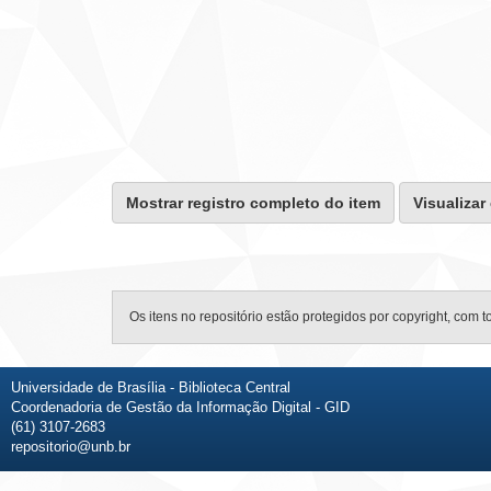
Mostrar registro completo do item
Visualizar
Os itens no repositório estão protegidos por copyright, com t
Universidade de Brasília - Biblioteca Central
Coordenadoria de Gestão da Informação Digital - GID
(61) 3107-2683
repositorio@unb.br