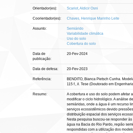
Orientador(es):
Scariot, Aldicir Osni
Coorientador(es):
Chaves, Henrique Marinho Leite
Assunto:
Semiárido
Variabilidade climática
Uso do solo
Cobertura do solo
Data de
20-Fev-2024
publicação:
Data de defesa:
20-Fev-2023
Referência:
BENDITO, Bianca Pietsch Cunha. Modelag
115 f., il. Tese (Doutorado em Engenharia
Resumo:
A cobertura e uso do solo podem afetar
modificar o ciclo hidrológico. A análise
semiáridas, onde a água é um recurso li
serviços ecossistêmicos devido pressõe
distribuição espacial dos serviços ecossi
Nesta pesquisa buscou-se responder às s
água na Bacia do Rio Pardo, região semi
respondidas com a utilização dos modelo