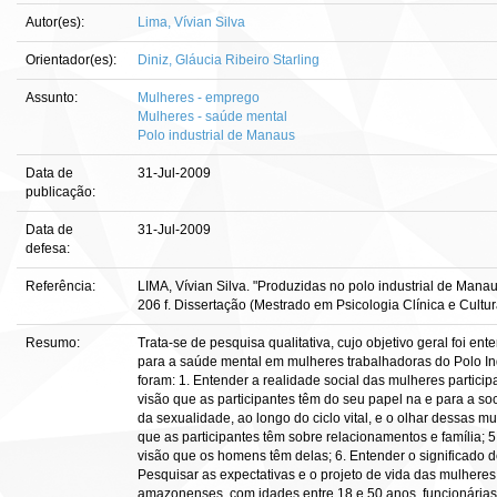
Autor(es):
Lima, Vívian Silva
Orientador(es):
Diniz, Gláucia Ribeiro Starling
Assunto:
Mulheres - emprego
Mulheres - saúde mental
Polo industrial de Manaus
Data de
31-Jul-2009
publicação:
Data de
31-Jul-2009
defesa:
Referência:
LIMA, Vívian Silva. "Produzidas no polo industrial de Mana
206 f. Dissertação (Mestrado em Psicologia Clínica e Cultura
Resumo:
Trata-se de pesquisa qualitativa, cujo objetivo geral foi en
para a saúde mental em mulheres trabalhadoras do Polo Ind
foram: 1. Entender a realidade social das mulheres particip
visão que as participantes têm do seu papel na e para a so
da sexualidade, ao longo do ciclo vital, e o olhar dessas m
que as participantes têm sobre relacionamentos e família; 5.
visão que os homens têm delas; 6. Entender o significado de
Pesquisar as expectativas e o projeto de vida das mulheres
amazonenses, com idades entre 18 e 50 anos, funcionárias