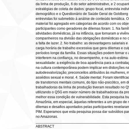
da linha de produção, 6 do setor administrativo, e 2 ocupan
estratégias de coleta de dados: grupo focal, entrevista indi
demográfico e o Questionário de Saúde Geral de Goldberg 
entrevistas foi submetido à análise de conteúdo temática. 
material foi agregado em categorias de acordo com os objet
participantes como geradores de dilemas foram: 1. Na famíl
atividades domésticas, já na infância, que tornaram a vivênc
companheiros na divisão das obrigações domésticas e no cui
a falta de lazer. 2. No trabalho: as desvantagens salariais
carga horária de trabalho excessiva que gera dilemas e cul
períodos longe da família. Essas situações podem tornar o 
interferem na confiança, no desempenho, e na auto-estima 
sexualidade: a exigência de boa aparência para a contrata
na cultura contemporânea podem implicar em distorções n
autodesvalorização; preconceitos atribuídos às mulheres, m
assédios sexual e moral. 4. Saúde mental: Foram identifica
de transtornos mentais comuns, do tipo não-psicótico, em di
trabalhadoras da linha de produção tiveram resultado no Q
utilizando o QSG em maior número de trabalhadoras da p
melhor essa condição de vulnerabilidade. Esta pesquisa bu
Amazônia, em especial, àquelas referentes a um grupo de m
dilemas e desafios apontados pelas participantes revelara
PIM. Esperamos que esta pesquisa possa dar subsídios par
no Amazonas.
______________________________________________
ABSTRACT