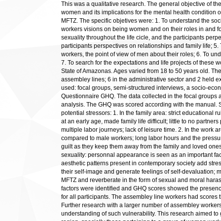
This was a qualitative research. The general objective of t
women and its implications for the mental health condition
MFTZ. The specific objetives were: 1. To understand the socia
workers visions on being women and on their roles in and for
sexuality throughout the life cicle, and the participants per
participants perspectives on relationships and family life; 5.
workers, the point of view of men about their roles; 6. To u
7. To search for the expectations and life projects of thes
State of Amazonas. Ages varied from 18 to 50 years old. The
assembley lines; 6 in the administrative sector and 2 held ex
used: focal groups, semi-structured interviews, a socio-e
Questionnaire GHQ. The data collected in the focal groups 
analysis. The GHQ was scored according with the manual. Sev
potential stressors: 1. In the family area: strict educationa
at an early age, made family life difficult; little to no partne
multiple labor journeys; lack of leisure time. 2. In the wor
compared to male workers; long labor hours and the pressu
guilt as they keep them away from the family and loved ones;
sexuality: personnal appearance is seen as an important fac
aesthetic patterns present in contemporary society add str
their self-image and generate feelings of self-devaluation;
MFTZ and reverberate in the form of sexual and moral harass
factors were identified and GHQ scores showed the presenc
for all participants. The assembley line workers had scores t
Further research with a larger number of assembley workers 
understanding of such vulnerability. This research aimed to g