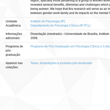
region, specially those pertaining to a group of women worke
revealed several benefits, dilemmas and challenges which po
being women. We hope that this research will serve as an inc
between gender-work-family and its impacts on the mental
Unidade
Instituto de Psicologia (IP)
Acadêmica:
Departamento de Psicologia Clínica (IP PCL)
Informações
Dissertação (mestrado)—Universidade de Brasília, Instituto
adicionais:
2009.
Programa de
Programa de Pós-Graduação em Psicologia Clínica e Cultu
pós-
graduação:
Aparece nas
Teses, dissertações e produtos pós-doutorado
coleções: