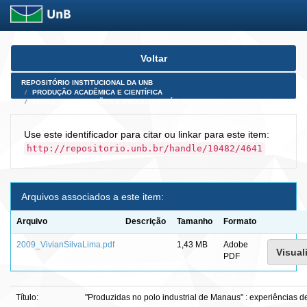
Skip
Voltar
navigation
REPOSITÓRIO INSTITUCIONAL DA UNB
PRODUÇÃO ACADÊMICA E CIENTÍFICA
TESES, DISSERTAÇÕES E PRODUTOS PÓS-DOUTORADO
Use este identificador para citar ou linkar para este item:
http://repositorio.unb.br/handle/10482/4641
Arquivos associados a este item:
Arquivo
Descrição
Tamanho
Formato
2009_VivianSilvaLima.pdf
1,43 MB
Adobe
Visual
PDF
Título:
"Produzidas no polo industrial de Manaus" : experiências 