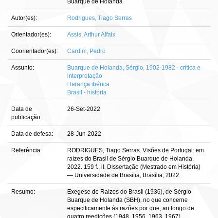
Buarque de Holanda
Autor(es):
Rodrigues, Tiago Serras
Orientador(es):
Assis, Arthur Alfaix
Coorientador(es):
Cardim, Pedro
Assunto:
Buarque de Holanda, Sérgio, 1902-1982 - crítica e
interpretação
Herança ibérica
Brasil - história
Data de
26-Set-2022
publicação:
Data de defesa:
28-Jun-2022
Referência:
RODRIGUES, Tiago Serras. Visões de Portugal: em
raízes do Brasil de Sérgio Buarque de Holanda.
2022. 159 f., il. Dissertação (Mestrado em História)
— Universidade de Brasília, Brasília, 2022.
Resumo:
Exegese de Raízes do Brasil (1936), de Sérgio
Buarque de Holanda (SBH), no que concerne
especificamente às razões por que, ao longo de
quatro reedições (1948, 1956, 1963, 1967)