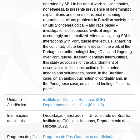
operated by SBH in his debut work still contributes,
nonetheless, to presente prevalence of deterministic
explanations and one-dimensional reasoning
regarding structural problems in Brazilian society, the
(in)utility of genealogical – and race based –
investigations of supposed 'evils of origin' is
accordingly problematized. After investigating SBH's
interactions with Portuguese intellectuals, analyzing
the continuity of the former's ideas in the work of the
Portuguese anthropologist Jorge Dias, and lingering
over Portuguese-Brazilian identitary intertwistings,
this study advocates for the abandonment of
essentialism in the construction of both hetero-
images and self-images, based, in the Brazilian
case, on an ambiguous notion of cordiality and, in
the Portuguese case, on a dilated feeling of historic
pride.
Unidade
Instituto de Ciências Humanas (ICH)
Acadêmica:
Departamento de História (ICH HIS)
Informações
Dissertação (mestrado) — Universidade de Brasília,
adicionais:
Instituto de Ciências Humanas, Departamento de
História, 2022.
Programa de pós-
Programa de Pós-Graduação em História