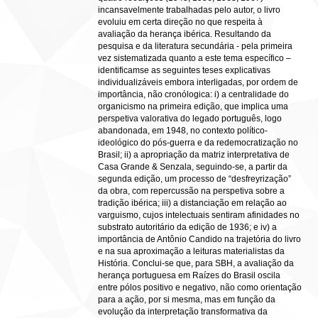
incansavelmente trabalhadas pelo autor, o livro
evoluiu em certa direção no que respeita à
avaliação da herança ibérica. Resultando da
pesquisa e da literatura secundária - pela primeira
vez sistematizada quanto a este tema específico –
identificamse as seguintes teses explicativas
individualizáveis embora interligadas, por ordem de
importância, não cronólogica: i) a centralidade do
organicismo na primeira edição, que implica uma
perspetiva valorativa do legado português, logo
abandonada, em 1948, no contexto político-
ideológico do pós-guerra e da redemocratização no
Brasil; ii) a apropriação da matriz interpretativa de
Casa Grande & Senzala, seguindo-se, a partir da
segunda edição, um processo de “desfreyrização”
da obra, com repercussão na perspetiva sobre a
tradição ibérica; iii) a distanciação em relação ao
varguismo, cujos intelectuais sentiram afinidades no
substrato autoritário da edição de 1936; e iv) a
importância de Antônio Candido na trajetória do livro
e na sua aproximação a leituras materialistas da
História. Conclui-se que, para SBH, a avaliação da
herança portuguesa em Raízes do Brasil oscila
entre pólos positivo e negativo, não como orientação
para a ação, por si mesma, mas em função da
evolução da interpretação transformativa da