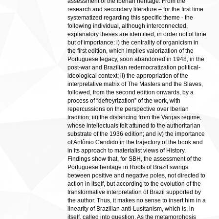
assessment of the Iberian heritage. From the
research and secondary literature – for the first time
systematized regarding this specific theme - the
following individual, although interconnected,
explanatory theses are identified, in order not of time
but of importance: i) the centrality of organicism in
the first edition, which implies valorization of the
Portuguese legacy, soon abandoned in 1948, in the
post-war and Brazilian redemocratization political-
ideological context; ii) the appropriation of the
interpretative matrix of The Masters and the Slaves,
followed, from the second edition onwards, by a
process of “defreyrization” of the work, with
repercussions on the perspective over Iberian
tradition; iii) the distancing from the Vargas regime,
whose intellectuals felt attuned to the authoritarian
substrate of the 1936 edition; and iv) the importance
of Antônio Candido in the trajectory of the book and
in its approach to materialist views of History.
Findings show that, for SBH, the assessment of the
Portuguese heritage in Roots of Brazil swings
between positive and negative poles, not directed to
action in itself, but according to the evolution of the
transformative interpretation of Brazil supported by
the author. Thus, it makes no sense to insert him in a
linearity of Brazilian anti-Lusitanism, which is, in
itself, called into question. As the metamorphosis