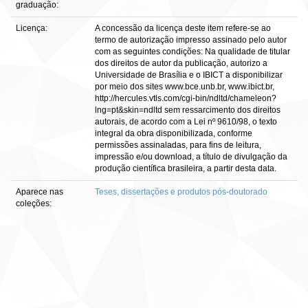
graduação:
Licença:
A concessão da licença deste item refere-se ao
termo de autorização impresso assinado pelo autor
com as seguintes condições: Na qualidade de titular
dos direitos de autor da publicação, autorizo a
Universidade de Brasília e o IBICT a disponibilizar
por meio dos sites www.bce.unb.br, www.ibict.br,
http://hercules.vtls.com/cgi-bin/ndltd/chameleon?
lng=pt&skin=ndltd sem ressarcimento dos direitos
autorais, de acordo com a Lei nº 9610/98, o texto
integral da obra disponibilizada, conforme
permissões assinaladas, para fins de leitura,
impressão e/ou download, a título de divulgação da
produção científica brasileira, a partir desta data.
Aparece nas
Teses, dissertações e produtos pós-doutorado
coleções: