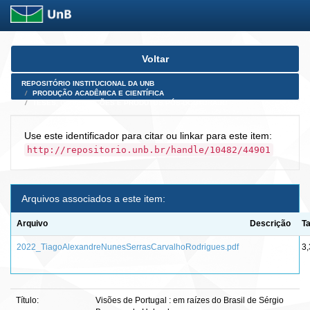
Skip
Voltar
navigation
REPOSITÓRIO INSTITUCIONAL DA UNB
PRODUÇÃO ACADÊMICA E CIENTÍFICA
TESES, DISSERTAÇÕES E PRODUTOS PÓS-DOUTORADO
Use este identificador para citar ou linkar para este item:
http://repositorio.unb.br/handle/10482/44901
Arquivos associados a este item:
Arquivo
Descrição
T
2022_TiagoAlexandreNunesSerrasCarvalhoRodrigues.pdf
3
Título:
Visões de Portugal : em raízes do Brasil de Sérgio