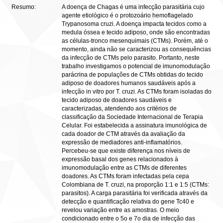
Resumo:
A doença de Chagas é uma infecção parasitária cujo
agente etiológico é o protozoário hemoflagelado
Trypanosoma cruzi. A doença impacta tecidos como a
medula óssea e tecido adiposo, onde são encontradas
as células-tronco mesenquimais (CTMs). Porém, até o
momento, ainda não se caracterizou as consequências
da infecção de CTMs pelo parasito. Portanto, neste
trabalho investigamos o potencial de imunomodulação
parácrina de populações de CTMs obtidas do tecido
adiposo de doadores humanos saudáveis após a
infecção in vitro por T. cruzi. As CTMs foram isoladas do
tecido adiposo de doadores saudáveis e
caracterizadas, atendendo aos critérios de
classificação da Sociedade Internacional de Terapia
Celular. Foi estabelecida a assinatura imunológica de
cada doador de CTM através da avaliação da
expressão de mediadores anti-inflamatórios.
Percebeu-se que existe diferença nos níveis de
expressão basal dos genes relacionados à
imunomodulação entre as CTMs de diferentes
doadores. As CTMs foram infectadas pela cepa
Colombiana de T. cruzi, na proporção 1:1 e 1:5 (CTMs:
parasitos). A carga parasitária foi verificada através da
detecção e quantificação relativa do gene Tc40 e
revelou variação entre as amostras. O meio
condicionado entre o 5o e 7o dia de infecção das