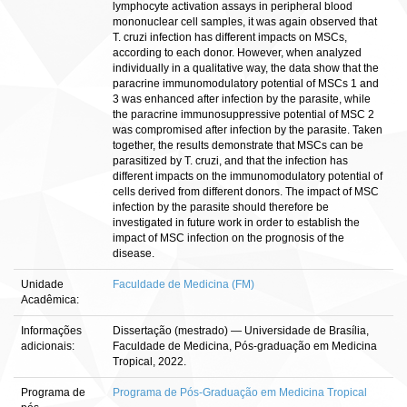
lymphocyte activation assays in peripheral blood
mononuclear cell samples, it was again observed that
T. cruzi infection has different impacts on MSCs,
according to each donor. However, when analyzed
individually in a qualitative way, the data show that the
paracrine immunomodulatory potential of MSCs 1 and
3 was enhanced after infection by the parasite, while
the paracrine immunosuppressive potential of MSC 2
was compromised after infection by the parasite. Taken
together, the results demonstrate that MSCs can be
parasitized by T. cruzi, and that the infection has
different impacts on the immunomodulatory potential of
cells derived from different donors. The impact of MSC
infection by the parasite should therefore be
investigated in future work in order to establish the
impact of MSC infection on the prognosis of the
disease.
Unidade
Faculdade de Medicina (FM)
Acadêmica:
Informações
Dissertação (mestrado) — Universidade de Brasília,
adicionais:
Faculdade de Medicina, Pós-graduação em Medicina
Tropical, 2022.
Programa de
Programa de Pós-Graduação em Medicina Tropical