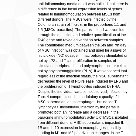
anti-inflammatory mediators. It was noticed that there is
a difference in the basal expression levels of genes
related to immunomodulation between MSCs from
different donors. The MSCs were infected by the
Colombian strain of T. cruzi, in the proportions 1:1 and
1:5 (MSCs: parasites). The parasite load was verified
through the detection and relative quantification of the
Tc40 gene and revealed variation between samples.
The conditioned medium between the 5th and 7th day
of MSC infection was obtained and used for assays of
nitric oxide (NO) dosage in macrophages stimulated or
not by LPS and T cell proliferation in samples of
stimulated peripheral blood polymorphonuclear cells or
not by phytohemagglutinin (PHA). It was observed that
regardless of the infection status, the MSC supernatant
decreased the level of NO release induced by LPS and
the proliferation of T lymphocytes induced by PHA.
Despite the individual variations observed, infection by
T. cruzi compromised the modulatory capacity of the
MSC supernatant on macrophages, but not on T
lymphocytes. Individually, infection by the parasite
promoted both an increase and a decrease in the
paracrine immunomodulatory activity of MSCs. isolated
from different donors. MSC supernatants impacted IL-
1B and IL-10 expression in macrophages, possibly
leading to M1 and M2 polarization changes. In the T