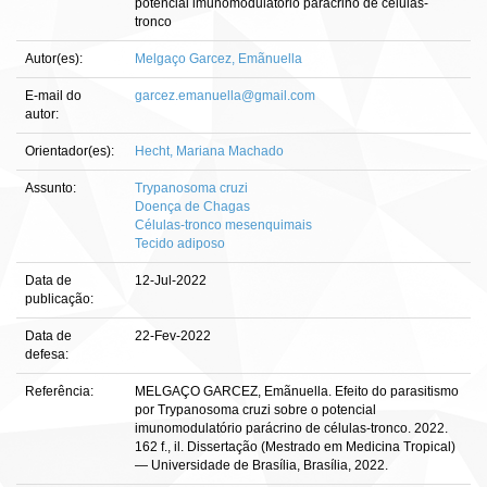
potencial imunomodulatório parácrino de células-
tronco
Autor(es):
Melgaço Garcez, Emãnuella
E-mail do
garcez.emanuella@gmail.com
autor:
Orientador(es):
Hecht, Mariana Machado
Assunto:
Trypanosoma cruzi
Doença de Chagas
Células-tronco mesenquimais
Tecido adiposo
Data de
12-Jul-2022
publicação:
Data de
22-Fev-2022
defesa:
Referência:
MELGAÇO GARCEZ, Emãnuella. Efeito do parasitismo
por Trypanosoma cruzi sobre o potencial
imunomodulatório parácrino de células-tronco. 2022.
162 f., il. Dissertação (Mestrado em Medicina Tropical)
— Universidade de Brasília, Brasília, 2022.