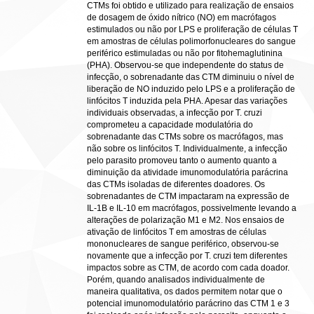
CTMs foi obtido e utilizado para realização de ensaios
de dosagem de óxido nítrico (NO) em macrófagos
estimulados ou não por LPS e proliferação de células T
em amostras de células polimorfonucleares do sangue
periférico estimuladas ou não por fitohemaglutinina
(PHA). Observou-se que independente do status de
infecção, o sobrenadante das CTM diminuiu o nível de
liberação de NO induzido pelo LPS e a proliferação de
linfócitos T induzida pela PHA. Apesar das variações
individuais observadas, a infecção por T. cruzi
comprometeu a capacidade modulatória do
sobrenadante das CTMs sobre os macrófagos, mas
não sobre os linfócitos T. Individualmente, a infecção
pelo parasito promoveu tanto o aumento quanto a
diminuição da atividade imunomodulatória parácrina
das CTMs isoladas de diferentes doadores. Os
sobrenadantes de CTM impactaram na expressão de
IL-1B e IL-10 em macrófagos, possivelmente levando a
alterações de polarização M1 e M2. Nos ensaios de
ativação de linfócitos T em amostras de células
mononucleares de sangue periférico, observou-se
novamente que a infecção por T. cruzi tem diferentes
impactos sobre as CTM, de acordo com cada doador.
Porém, quando analisados individualmente de
maneira qualitativa, os dados permitem notar que o
potencial imunomodulatório parácrino das CTM 1 e 3