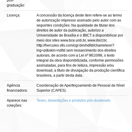
pós-
graduação:
Licença:
A concessão da licença deste item refere-se ao termo
de autorização impresso assinado pelo autor com as
seguintes condições: Na qualidade de titular dos
direitos de autor da publicação, autorizo a
Universidade de Brasília e o IBICT a disponibilizar por
meio dos sites www.bce.unb.br, www.ibict.br,
http://hercules.vtls.com/cgi-bin/ndltd/chameleon?
lng=pt&skin=ndltd sem ressarcimento dos direitos
autorais, de acordo com a Lei nº 9610/98, o texto
integral da obra disponibilizada, conforme permissões
assinaladas, para fins de leitura, impressão e/ou
download, a título de divulgação da produção científica
brasileira, a partir desta data.
Agência
Coordenação de Aperfeiçoamento de Pessoal de Nível
financiadora:
Superior (CAPES).
Aparece nas
Teses, dissertações e produtos pós-doutorado
coleções: