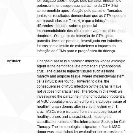
foi realçado após infecção pelo parasita, enquanto o
potencial imunossupressor parácrino da CTM 2 foi
comprometido após infecção pelo parasito. Tomados
juntos, os resultados demonstram que as CTMs podem
ser parasitadas por T. cruzi, e que a infecção tem
diferentes impactos sobre o potencial
imunomodulatório das células derivadas de diferentes
doadores. O impacto da infecção de CTMs pelo
parasito deve ser, portanto, investigado em trabalhos
futuros com o intuito de estabelecer o impacto da
infecção de CTMs para o prognóstico da doença.
Abstract:
Chagas disease is a parasitic infection whose etiologic
agent is the hemoflagellate protozoan Trypanosoma
cruzi. The disease impacts tissues such as bone
marrow and adipose tissue, where mesenchymal stem
cells (MSCs) are found. However, to date, the
consequences of MSC infection by the parasite have
not yet been characterized. Therefore, in this work we
investigated the paracrine immunomodulation potential
of MSC populations obtained from the adipose tissue of
healthy human donors after in vitro infection with T.
cruzi. MSCs were isolated from the adipose tissue of
healthy donors and characterized, meeting the
classification criteria of the International Society for Cell
Therapy. The immunological signature of each MSC
donor was established by evaluating the expression of