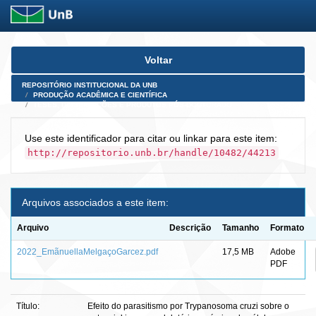
Skip
Voltar
navigation
REPOSITÓRIO INSTITUCIONAL DA UNB
PRODUÇÃO ACADÊMICA E CIENTÍFICA
TESES, DISSERTAÇÕES E PRODUTOS PÓS-DOUTORADO
Use este identificador para citar ou linkar para este item:
http://repositorio.unb.br/handle/10482/44213
Arquivos associados a este item:
Arquivo
Descrição
Tamanho
Formato
2022_EmãnuellaMelgaçoGarcez.pdf
17,5 MB
Adobe
PDF
Título:
Efeito do parasitismo por Trypanosoma cruzi sobre o