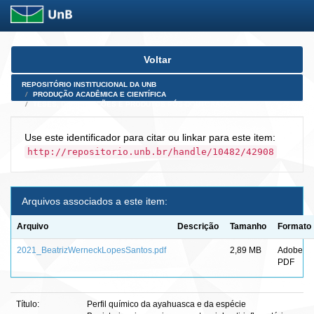
Skip
Voltar
navigation
REPOSITÓRIO INSTITUCIONAL DA UNB
PRODUÇÃO ACADÊMICA E CIENTÍFICA
TESES, DISSERTAÇÕES E PRODUTOS PÓS-DOUTORADO
Use este identificador para citar ou linkar para este item:
http://repositorio.unb.br/handle/10482/42908
Arquivos associados a este item:
Arquivo
Descrição
Tamanho
Formato
2021_BeatrizWerneckLopesSantos.pdf
2,89 MB
Adobe
PDF
Título:
Perfil químico da ayahuasca e da espécie