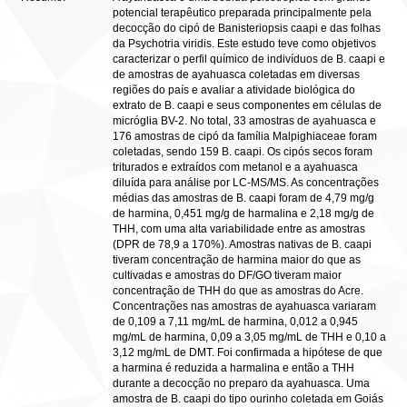
potencial terapêutico preparada principalmente pela
decocção do cipó de Banisteriopsis caapi e das folhas
da Psychotria viridis. Este estudo teve como objetivos
caracterizar o perfil químico de indivíduos de B. caapi e
de amostras de ayahuasca coletadas em diversas
regiões do país e avaliar a atividade biológica do
extrato de B. caapi e seus componentes em células de
micróglia BV-2. No total, 33 amostras de ayahuasca e
176 amostras de cipó da família Malpighiaceae foram
coletadas, sendo 159 B. caapi. Os cipós secos foram
triturados e extraídos com metanol e a ayahuasca
diluída para análise por LC-MS/MS. As concentrações
médias das amostras de B. caapi foram de 4,79 mg/g
de harmina, 0,451 mg/g de harmalina e 2,18 mg/g de
THH, com uma alta variabilidade entre as amostras
(DPR de 78,9 a 170%). Amostras nativas de B. caapi
tiveram concentração de harmina maior do que as
cultivadas e amostras do DF/GO tiveram maior
concentração de THH do que as amostras do Acre.
Concentrações nas amostras de ayahuasca variaram
de 0,109 a 7,11 mg/mL de harmina, 0,012 a 0,945
mg/mL de harmina, 0,09 a 3,05 mg/mL de THH e 0,10 a
3,12 mg/mL de DMT. Foi confirmada a hipótese de que
a harmina é reduzida a harmalina e então a THH
durante a decocção no preparo da ayahuasca. Uma
amostra de B. caapi do tipo ourinho coletada em Goiás