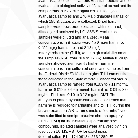
ayahuasca collected in various Brazilian regions and to
evaluate the biological activity of B. caapi extract and its
components in BV-2 microglial cells. In total, 33
ayahuasca samples and 176 Malpighiaceae lianas, of
which 159 B. caapi, were collected. Dried liana
samples were powdered, extracted with methanol,
diluted, and analyzed by LC-MS/MS. Ayahuasca
samples were diluted and analyzed. Mean
concentrations in B. caapi were 4.79 mg/g harmine,
0.451 mg/g harmaline, and 2.18 mg/g
tetrahydroharmine (THH), with a high variability among
the samples (RSD from 78.9 to 170%). Native B. caapi
samples showed significantly higher harmine
concentrations than cultivated ones, and samples from
the Federal District/Goiás had higher THH content than
those collected in the State of Acre. Concentrations in
ayahuasca samples ranged from 0.109 to 7.11 mg/mL
harmine, 0.012 to 0.945 mg/mL harmaline, 0.09 to 3.05
mg/mL THH, and 0.10 to 3.12 mg/mL DMT. The
analysis of paired ayahuasca/B. caapi confirmed that
harmine is reduced to harmaline and to THH during the
brew preparation. A B. caapi sample of “ourinho” type
was submitted to semipreparative chromatography
(HPLC-DAD) for the isolation of potentially new
compounds. Isolated samples were analyzed by high
resolution LC-MS/MS TOF for exact mass
determination: F1 – 174.0918 e 233.1289; F2 –