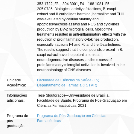
353.1722; F3 – 304.3001; F4 – 188.1081; F5 –
205.0785. Biological activity of fractions, B. caapi
extract and ß-carbolines harmine, harmaline and THH
was evaluated by cellular viability and
apoptosis/necrosis assays and ROS and cytokines
production by BV-2 microglial cells. Most of the
treatments resulted in anti-inflammatory effects with the
reduction of proinflammatory cytokines production,
especially fractions F4 and F5 and the ß-carbolines.
The results suggest that the compounds present in B.
caapi extract have the potential to treat
neurodegenerative diseases, as the excess of
proinflammatory microglial activation is involved in the
neuropathology of CNS diseases.
Unidade
Faculdade de Ciências da Saúde (FS)
Acadêmica:
Departamento de Farmácia (FS FAR)
Informações
Tese (doutorado)—Universidade de Brasília,
adicionais:
Faculdade de Saúde, Programa de Pós-Graduação em
Ciências Farmacêuticas, 2021.
Programa de
Programa de Pós-Graduação em Ciências
pós-
Farmacêuticas
graduação: