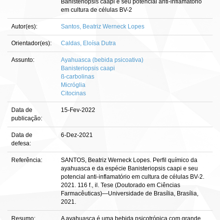
Banisteriopsis caapi e seu potencial anti-inflamatório
em cultura de células BV-2
Autor(es):
Santos, Beatriz Werneck Lopes
Orientador(es):
Caldas, Eloísa Dutra
Assunto:
Ayahuasca (bebida psicoativa)
Banisteriopsis caapi
ß-carbolinas
Micróglia
Citocinas
Data de
15-Fev-2022
publicação:
Data de
6-Dez-2021
defesa:
Referência:
SANTOS, Beatriz Werneck Lopes. Perfil químico da
ayahuasca e da espécie Banisteriopsis caapi e seu
potencial anti-inflamatório em cultura de células BV-2.
2021. 116 f., il. Tese (Doutorado em Ciências
Farmacêuticas)—Universidade de Brasília, Brasília,
2021.
Resumo:
A ayahuasca é uma bebida psicotrópica com grande