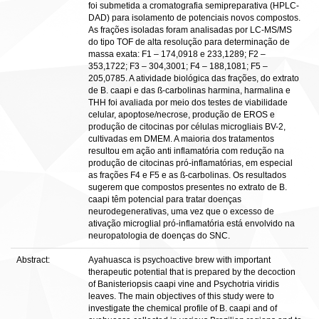
foi submetida a cromatografia semipreparativa (HPLC-
DAD) para isolamento de potenciais novos compostos.
As frações isoladas foram analisadas por LC-MS/MS
do tipo TOF de alta resolução para determinação de
massa exata: F1 – 174,0918 e 233,1289; F2 –
353,1722; F3 – 304,3001; F4 – 188,1081; F5 –
205,0785. A atividade biológica das frações, do extrato
de B. caapi e das ß-carbolinas harmina, harmalina e
THH foi avaliada por meio dos testes de viabilidade
celular, apoptose/necrose, produção de EROS e
produção de citocinas por células microgliais BV-2,
cultivadas em DMEM. A maioria dos tratamentos
resultou em ação anti inflamatória com redução na
produção de citocinas pró-inflamatórias, em especial
as frações F4 e F5 e as ß-carbolinas. Os resultados
sugerem que compostos presentes no extrato de B.
caapi têm potencial para tratar doenças
neurodegenerativas, uma vez que o excesso de
ativação microglial pró-inflamatória está envolvido na
neuropatologia de doenças do SNC.
Abstract:
Ayahuasca is psychoactive brew with important
therapeutic potential that is prepared by the decoction
of Banisteriopsis caapi vine and Psychotria viridis
leaves. The main objectives of this study were to
investigate the chemical profile of B. caapi and of