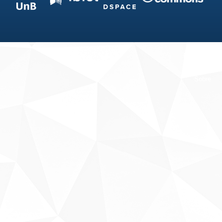
Fale conosco
Sobre