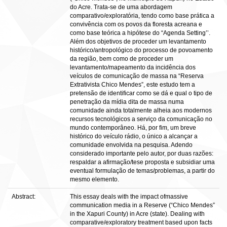
do Acre. Trata-se de uma abordagem
comparativo/exploratória, tendo como base prática a
convivência com os povos da floresta acreana e
como base teórica a hipótese do “Agenda Setting’’.
Além dos objetivos de proceder um levantamento
histórico/antropológico do processo de povoamento
da região, bem como de proceder um
levantamento/mapeamento da incidência dos
veículos de comunicação de massa na “Reserva
Extrativista Chico Mendes”, este estudo tem a
pretensão de identificar como se dá e qual o tipo de
penetração da mídia dita de massa numa
comunidade ainda totalmente alheia aos modernos
recursos tecnológicos a serviço da comunicação no
mundo contemporâneo. Há, por fim, um breve
histórico do veículo rádio, o único a alcançar a
comunidade envolvida na pesquisa. Adendo
considerado importante pelo autor, por duas razões:
respaldar a afirmação/tese proposta e subsidiar uma
eventual formulação de temas/problemas, a partir do
mesmo elemento.
Abstract:
This essay deals with the impact ofmassive
communication media in a Reserve (“Chico Mendes”
in the Xapuri County) in Acre (state). Dealing with
comparative/exploratory treatment based upon facts