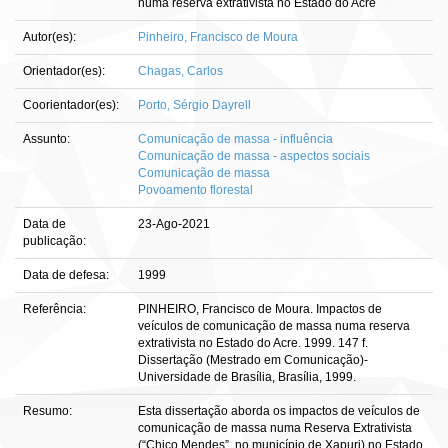
numa reserva extrativista no Estado do Acre
Autor(es):
Pinheiro, Francisco de Moura
Orientador(es):
Chagas, Carlos
Coorientador(es):
Porto, Sérgio Dayrell
Assunto:
Comunicação de massa - influência
Comunicação de massa - aspectos sociais
Comunicação de massa
Povoamento florestal
Data de
23-Ago-2021
publicação:
Data de defesa:
1999
Referência:
PINHEIRO, Francisco de Moura. Impactos de
veículos de comunicação de massa numa reserva
extrativista no Estado do Acre. 1999. 147 f.
Dissertação (Mestrado em Comunicação)-
Universidade de Brasília, Brasília, 1999.
Resumo:
Esta dissertação aborda os impactos de veículos de
comunicação de massa numa Reserva Extrativista
(“Chico Mendes”, no município de Xapuri) no Estado