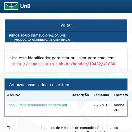
Skip
Voltar
navigation
REPOSITÓRIO INSTITUCIONAL DA UNB
PRODUÇÃO ACADÊMICA E CIENTÍFICA
TESES, DISSERTAÇÕES E PRODUTOS PÓS-DOUTORADO
Use este identificador para citar ou linkar para este item:
http://repositorio.unb.br/handle/10482/41880
Arquivos associados a este item:
Arquivo
Descrição
Tamanho
Formato
1999_FranciscodeMouraPinheiro.pdf
7,76 MB
Adobe
PDF
Título:
Impactos de veículos de comunicação de massa