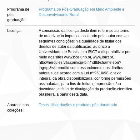
Programa de
Programa de Pós-Graduação em Meio Ambiente e
pós-
Desenvolvimento Rural
graduação:
Licença:
A concessão da licença deste item refere-se ao termo
de autorização impresso assinado pelo autor com as
seguintes condições: Na qualidade de titular dos
direitos de autor da publicação, autorizo a
Universidade de Brasília e o IBICT a disponibilizar por
meio dos sites www.bce.unb.br, www.ibict.br,
http://hercules.vtls.com/cgi-bin/ndltd/chameleon?
lng=pt&skin=ndltd sem ressarcimento dos direitos
autorais, de acordo com a Lei nº 9610/98, o texto
integral da obra disponibilizada, conforme permissões
assinaladas, para fins de leitura, impressão e/ou
download, a título de divulgação da produção científica
brasileira, a partir desta data.
Aparece nas
Teses, dissertações e produtos pós-doutorado
coleções: