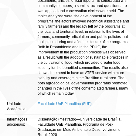
documents, articles, official reports. To collect data with
community members, a semi- structured questionnaire
was applied and conversation circles were held. The
topics analyzed were: the development of the
programs, the actors involved (technical assistance and
family farmers) and the legacy left by the programs at
the local and territorial level, in relation to the lives of
farmers, community articulation and public policies that
took place during and after the closure of the programs.
Both in Proambiente and in the PDHC, the
improvement in the production process was observed
as a result, with the adoption of sustainable practices in
the cultivation of food, which provided greater food
security for the benefited communities. The results also
showed the need to have an ATER service with more
stability and coverage in the Brazilian rural area. The
both agroecological governmental programs promoted
changes in the lives of the contemplated farmers, many
of which remain today.
Unidade
Faculdade UnB Planaltina (FUP)
Acadêmica:
Informações
Dissertação (mestrado)—Universidade de Brasília,
adicionais:
Faculdade UnB Planaltina, Programa de Pós-
Graduação em Meio Ambiente e Desenvolvimento
Rural, 2020.