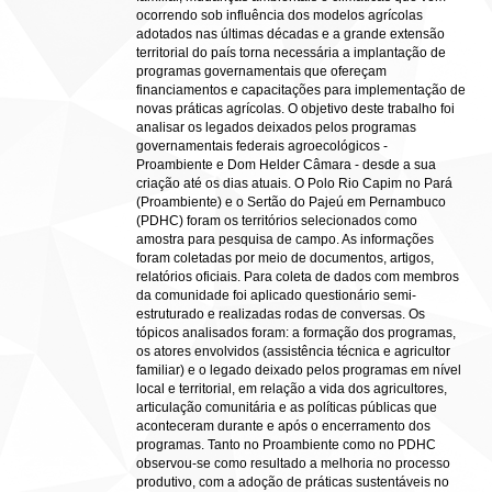
ocorrendo sob influência dos modelos agrícolas
adotados nas últimas décadas e a grande extensão
territorial do país torna necessária a implantação de
programas governamentais que ofereçam
financiamentos e capacitações para implementação de
novas práticas agrícolas. O objetivo deste trabalho foi
analisar os legados deixados pelos programas
governamentais federais agroecológicos -
Proambiente e Dom Helder Câmara - desde a sua
criação até os dias atuais. O Polo Rio Capim no Pará
(Proambiente) e o Sertão do Pajeú em Pernambuco
(PDHC) foram os territórios selecionados como
amostra para pesquisa de campo. As informações
foram coletadas por meio de documentos, artigos,
relatórios oficiais. Para coleta de dados com membros
da comunidade foi aplicado questionário semi-
estruturado e realizadas rodas de conversas. Os
tópicos analisados foram: a formação dos programas,
os atores envolvidos (assistência técnica e agricultor
familiar) e o legado deixado pelos programas em nível
local e territorial, em relação a vida dos agricultores,
articulação comunitária e as políticas públicas que
aconteceram durante e após o encerramento dos
programas. Tanto no Proambiente como no PDHC
observou-se como resultado a melhoria no processo
produtivo, com a adoção de práticas sustentáveis no