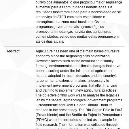
cultivo dos alimentos, o que propiciou maior segurança
alimentar para as comunidades beneficiadas. Os
resultados mostraram ainda para a necessidade de se
ter serviço de ATER com mais estabilidade e
abrangência na zona rural brasileira. Os dois
programas governamentais agroecológicos
promoveram mudanças na vida dos agricultores
contemplados, sendo que muitas delas permanecem
até os dias atuais.
Abstract:
Agriculture has been one of the main bases of Brazil's
economy since the beginning of its colonization.
However, factors such as the devaluation of family
farming, environmental and climate changes that have
been occurring under the influence of agricultural
models adopted in recent decades and the country's
large territorial extension makes it necessary to
implement government programs that offer financing
and training to implement new agricultural practices.
The objective of this work was to analyze the legacies
left by the federal agroecological government programs
- Proambiente and Dom Helder Câmara - from its
creation to the present day. The Rio Capim Pole in Pará
(Proambiente) and the Sertão do Pajeú in Pernambuco
(PDHC) were the territories selected as a sample for
field research. The information was collected through