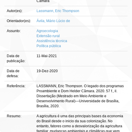
Câmara
Autor(es):
Lassmann, Eric Thompson
Orientador(es):
Ávila, Mário Lúcio de
Assunto:
Agroecologia
Extensão rural
Assistência técnica
Política pública
Data de
11-Mai-2021
publicação:
Data de
19-Dez-2020
defesa:
Referência:
LASSMANN, Eric Thompson. O legado dos programas
Proambiente e Dom Helder Câmara. 2020. 57 f., il.
Dissertação (Mestrado em Meio Ambiente e
Desenvolvimento Rural)—Universidade de Brasília,
Brasília, 2020.
Resumo:
A agricultura é uma das principais bases da economia
do Brasil desde o inicio da sua colonização. No
entanto, fatores como a desvalorização da agricultura
familiar, mudanças ambientais e climáticas que vem