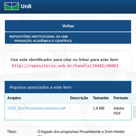
Skip
Voltar
navigation
REPOSITÓRIO INSTITUCIONAL DA UNB
PRODUÇÃO ACADÊMICA E CIENTÍFICA
TESES, DISSERTAÇÕES E PRODUTOS PÓS-DOUTORADO
Use este identificador para citar ou linkar para este item:
http://repositorio.unb.br/handle/10482/40901
Arquivos associados a este item:
Arquivo
Descrição
Tamanho
Formato
2020_EricThompsonLassmann.pdf
1,8 MB
Adobe
PDF
Título:
O legado dos programas Proambiente e Dom Helder