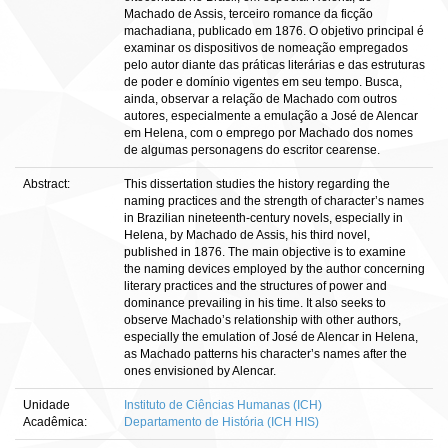
Machado de Assis, terceiro romance da ficção
machadiana, publicado em 1876. O objetivo principal é
examinar os dispositivos de nomeação empregados
pelo autor diante das práticas literárias e das estruturas
de poder e domínio vigentes em seu tempo. Busca,
ainda, observar a relação de Machado com outros
autores, especialmente a emulação a José de Alencar
em Helena, com o emprego por Machado dos nomes
de algumas personagens do escritor cearense.
Abstract:
This dissertation studies the history regarding the
naming practices and the strength of character’s names
in Brazilian nineteenth-century novels, especially in
Helena, by Machado de Assis, his third novel,
published in 1876. The main objective is to examine
the naming devices employed by the author concerning
literary practices and the structures of power and
dominance prevailing in his time. It also seeks to
observe Machado’s relationship with other authors,
especially the emulation of José de Alencar in Helena,
as Machado patterns his character’s names after the
ones envisioned by Alencar.
Unidade
Instituto de Ciências Humanas (ICH)
Acadêmica:
Departamento de História (ICH HIS)