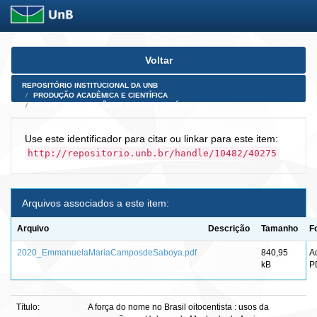
Skip
Voltar
navigation
REPOSITÓRIO INSTITUCIONAL DA UNB
PRODUÇÃO ACADÊMICA E CIENTÍFICA
TESES, DISSERTAÇÕES E PRODUTOS PÓS-DOUTORADO
Use este identificador para citar ou linkar para este item:
http://repositorio.unb.br/handle/10482/40275
Arquivos associados a este item:
Arquivo
Descrição
Tamanho
F
2020_EmmanuelaMariaCamposdeSaboya.pdf
840,95
A
kB
P
Título:
A força do nome no Brasil oitocentista : usos da