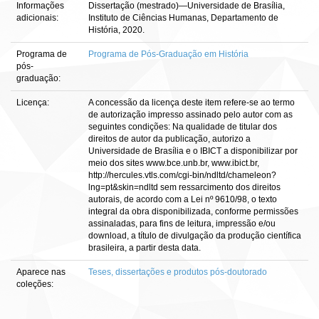
Informações
Dissertação (mestrado)—Universidade de Brasília,
adicionais:
Instituto de Ciências Humanas, Departamento de
História, 2020.
Programa de
Programa de Pós-Graduação em História
pós-
graduação:
Licença:
A concessão da licença deste item refere-se ao termo
de autorização impresso assinado pelo autor com as
seguintes condições: Na qualidade de titular dos
direitos de autor da publicação, autorizo a
Universidade de Brasília e o IBICT a disponibilizar por
meio dos sites www.bce.unb.br, www.ibict.br,
http://hercules.vtls.com/cgi-bin/ndltd/chameleon?
lng=pt&skin=ndltd sem ressarcimento dos direitos
autorais, de acordo com a Lei nº 9610/98, o texto
integral da obra disponibilizada, conforme permissões
assinaladas, para fins de leitura, impressão e/ou
download, a título de divulgação da produção científica
brasileira, a partir desta data.
Aparece nas
Teses, dissertações e produtos pós-doutorado
coleções: