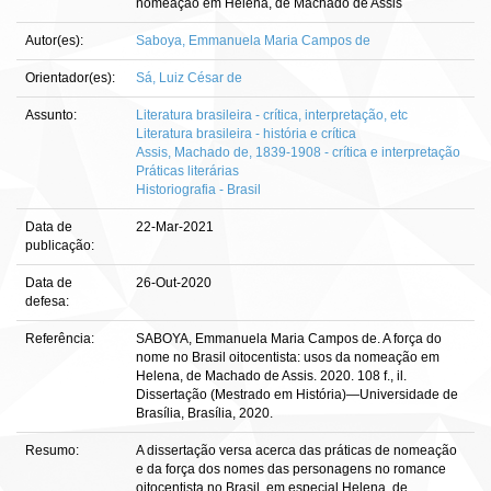
nomeação em Helena, de Machado de Assis
Autor(es):
Saboya, Emmanuela Maria Campos de
Orientador(es):
Sá, Luiz César de
Assunto:
Literatura brasileira - crítica, interpretação, etc
Literatura brasileira - história e crítica
Assis, Machado de, 1839-1908 - crítica e interpretação
Práticas literárias
Historiografia - Brasil
Data de
22-Mar-2021
publicação:
Data de
26-Out-2020
defesa:
Referência:
SABOYA, Emmanuela Maria Campos de. A força do
nome no Brasil oitocentista: usos da nomeação em
Helena, de Machado de Assis. 2020. 108 f., il.
Dissertação (Mestrado em História)—Universidade de
Brasília, Brasília, 2020.
Resumo:
A dissertação versa acerca das práticas de nomeação
e da força dos nomes das personagens no romance
oitocentista no Brasil, em especial Helena, de