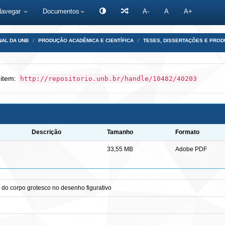
Navegar
Documentos
A-
A
A+
NAL DA UNB
PRODUÇÃO ACADÊMICA E CIENTÍFICA
TESES, DISSERTAÇÕES E PRO
 item:
http://repositorio.unb.br/handle/10482/40203
Descrição
Tamanho
Formato
33,55 MB
Adobe PDF
 do corpo grotesco no desenho figurativo