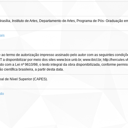
sília, Instituto de Artes, Departamento de Artes, Programa de Pós- Graduação em A
ais
e ao termo de autorização impresso assinado pelo autor com as seguintes condições
CT a disponibilizar por meio dos sites www.bce.unb.br, www.ibict.br, http://hercule
rdo com a Lei nº 9610/98, o texto integral da obra disponibilizada, conforme permis
científica brasileira, a partir desta data.
al de Nível Superior (CAPES).
ado