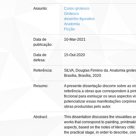
Assunto:
Corpo grotesco
Grotesco
desenho figurativo
Anatomia
Ficção
Data de
10-Mar-2021
publicação:
Data de
15-Out-2020
defesa:
Referência:
SILVA, Douglas Firmino da. Anatomia grotes
Brasília, Brasília, 2020.
Resumo:
A presente dissertação discorre sobre as v
referência a obras que correspondem à pin
ficcional para esmiuçar os seus aspectos vi
potencializar essas manifestações corpóre
obras produzidas pelo autor.
Abstract:
This dissertation discusses the visualities a
works that correspond to painting, printmaki
aspects, based on the notes of literary cri
the practical stage, in order to describe, c