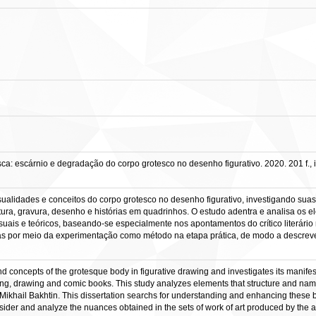
ca: escárnio e degradação do corpo grotesco no desenho figurativo. 2020. 201 f.,
isualidades e conceitos do corpo grotesco no desenho figurativo, investigando su
tura, gravura, desenho e histórias em quadrinhos. O estudo adentra e analisa os
suais e teóricos, baseando-se especialmente nos apontamentos do crítico literário
as por meio da experimentação como método na etapa prática, de modo a descrever
nd concepts of the grotesque body in figurative drawing and investigates its manifesta
ng, drawing and comic books. This study analyzes elements that structure and name thi
tic Mikhail Bakhtin. This dissertation searchs for understanding and enhancing these
onsider and analyze the nuances obtained in the sets of work of art produced by the a