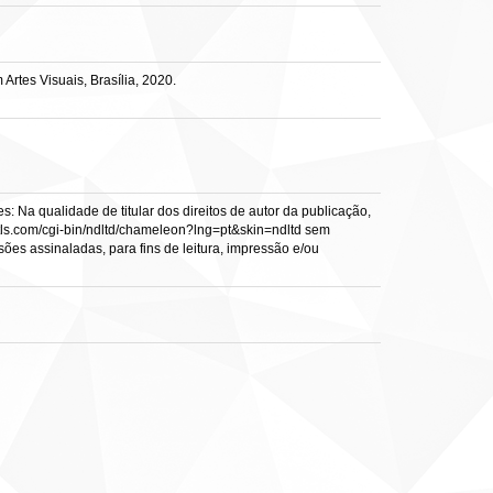
rtes Visuais, Brasília, 2020.
: Na qualidade de titular dos direitos de autor da publicação,
s.vtls.com/cgi-bin/ndltd/chameleon?lng=pt&skin=ndltd sem
sões assinaladas, para fins de leitura, impressão e/ou