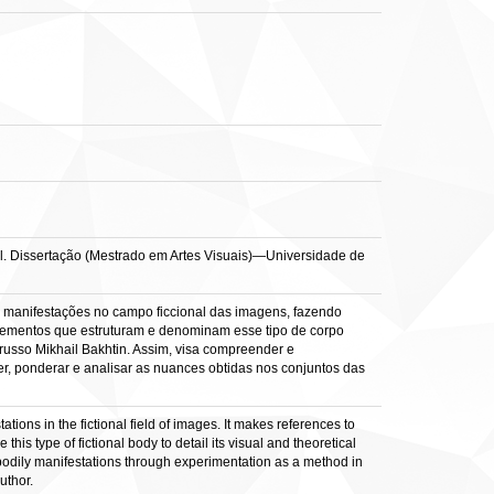
 il. Dissertação (Mestrado em Artes Visuais)—Universidade de
as manifestações no campo ficcional das imagens, fazendo
 elementos que estruturam e denominam esse tipo de corpo
 russo Mikhail Bakhtin. Assim, visa compreender e
, ponderar e analisar as nuances obtidas nos conjuntos das
tions in the fictional field of images. It makes references to
s type of fictional body to detail its visual and theoretical
 bodily manifestations through experimentation as a method in
uthor.