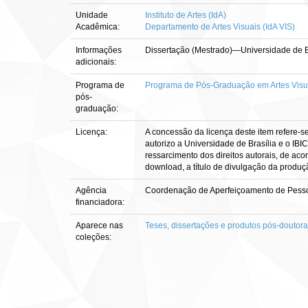
Unidade
Instituto de Artes (IdA)
Acadêmica:
Departamento de Artes Visuais (IdA VIS)
Informações
Dissertação (Mestrado)—Universidade de Bra
adicionais:
Programa de
Programa de Pós-Graduação em Artes Visu
pós-
graduação:
Licença:
A concessão da licença deste item refere-s
autorizo a Universidade de Brasília e o IBI
ressarcimento dos direitos autorais, de aco
download, a título de divulgação da produção 
Agência
Coordenação de Aperfeiçoamento de Pesso
financiadora:
Aparece nas
Teses, dissertações e produtos pós-doutor
coleções: