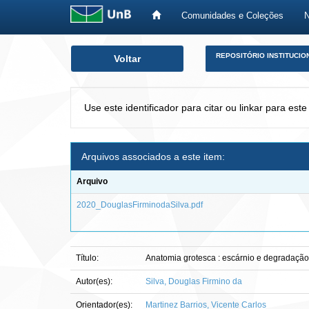
Comunidades e Coleções
Skip
REPOSITÓRIO INSTITUCIO
Voltar
navigation
Use este identificador para citar ou linkar para este
Arquivos associados a este item:
Arquivo
2020_DouglasFirminodaSilva.pdf
Título:
Anatomia grotesca : escárnio e degradação
Autor(es):
Silva, Douglas Firmino da
Orientador(es):
Martinez Barrios, Vicente Carlos