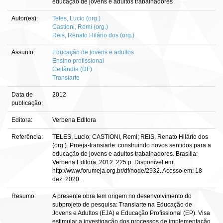
educação de jovens e adultos trabalhadores
Autor(es):
Teles, Lucio (org.)
Castioni, Remi (org.)
Reis, Renato Hilário dos (org.)
Assunto:
Educação de jovens e adultos
Ensino profissional
Ceilândia (DF)
Transiarte
Data de
2012
publicação:
Editora:
Verbena Editora
Referência:
TELES, Lucio; CASTIONI, Remi; REIS, Renato Hilário dos
(org.). Proeja-transiarte: construindo novos sentidos para a
educação de jovens e adultos trabalhadores. Brasília:
Verbena Editora, 2012. 225 p. Disponível em:
http://www.forumeja.org.br/df/node/2932. Acesso em: 18
dez. 2020.
Resumo:
A presente obra tem origem no desenvolvimento do
subprojeto de pesquisa: Transiarte na Educação de
Jovens e Adultos (EJA) e Educação Profissional (EP). Visa
estimular a investigação dos processos de implementação