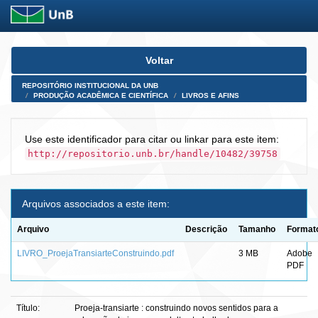
Skip
Voltar
navigation
REPOSITÓRIO INSTITUCIONAL DA UNB
PRODUÇÃO ACADÊMICA E CIENTÍFICA
LIVROS E AFINS
Use este identificador para citar ou linkar para este item:
http://repositorio.unb.br/handle/10482/39758
Arquivos associados a este item:
Arquivo
Descrição
Tamanho
Format
LIVRO_ProejaTransiarteConstruindo.pdf
3 MB
Adobe
PDF
Título:
Proeja-transiarte : construindo novos sentidos para a