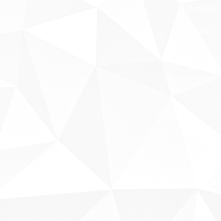
Fale conosco
Sobre