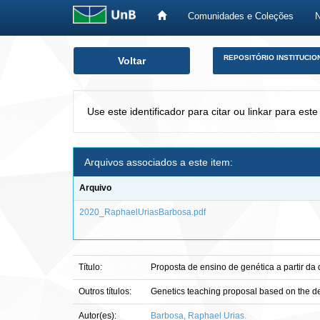
Comunidades e Coleções
Skip
REPOSITÓRIO INSTITUCIO
Voltar
navigation
Use este identificador para citar ou linkar para este
Arquivos associados a este item:
Arquivo
2020_RaphaelUriasBarbosa.pdf
Título:
Proposta de ensino de genética a partir d
Outros títulos:
Genetics teaching proposal based on the d
Autor(es):
Barbosa, Raphael Urias.