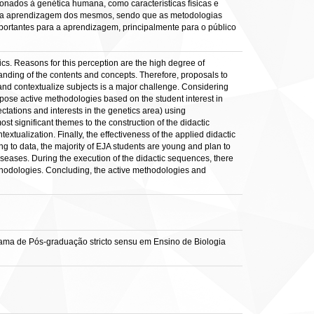
onados à genética humana, como características físicas e
ara a aprendizagem dos mesmos, sendo que as metodologias
mportantes para a aprendizagem, principalmente para o público
tics. Reasons for this perception are the high degree of
tanding of the contents and concepts. Therefore, proposals to
 and contextualize subjects is a major challenge. Considering
opose active methodologies based on the student interest in
ectations and interests in the genetics area) using
st significant themes to the construction of the didactic
xtualization. Finally, the effectiveness of the applied didactic
g to data, the majority of EJA students are young and plan to
iseases. During the execution of the didactic sequences, there
methodologies. Concluding, the active methodologies and
grama de Pós-graduação stricto sensu em Ensino de Biologia