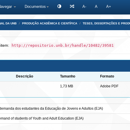
Navegar
Documentos
A-
A
A+
NAL DA UNB
PRODUÇÃO ACADÊMICA E CIENTÍFICA
TESES, DISSERTAÇÕES E PRO
 item:
http://repositorio.unb.br/handle/10482/39581
Descrição
Tamanho
Formato
1,73 MB
Adobe PDF
a demanda dos estudantes da Educação de Jovens e Adultos (EJA)
emand of students of Youth and Adult Education (EJA)