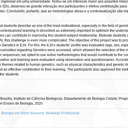
 ingressar em uma universidade. Notou-se um interesse maior aos assuntos relaci
 SDs, observou-se grande interação dos participantes e efetiva contribuição p
tes. Concluindo, portanto, que as metodologias ativas e a contextualização são i
at students describe as one of the least motivational, especially in the field of gene
e contextualized learning is described as extremely important to optimize the unders
es can contribute to improving this student-subject relationship. Motivate students
A), this challenge is even more complicated. The objective of this project was to pr
o Genetics in EJA. For this, the EJA’s students’ profile was evaluated (age, sex, exp
 curiosities regarding Genetics were accessed, which allowed the selection of the mo
ic sequences, we opted to use active methodologies that would contribute to the conte
ivation and learning were evaluated using observation and questionnaires. Accordin
in themes related to human genetics, such as physical characteristics and genetic d
and an effective contribution to their learning. The participants also approved the 
the students.
rasília, Instituto de Ciências Biológicas, Departamento de Biologia Celular, Pro
m Ensino de Biologia, 2020.
iologia em Rede Nacional, Mestrado Profissional