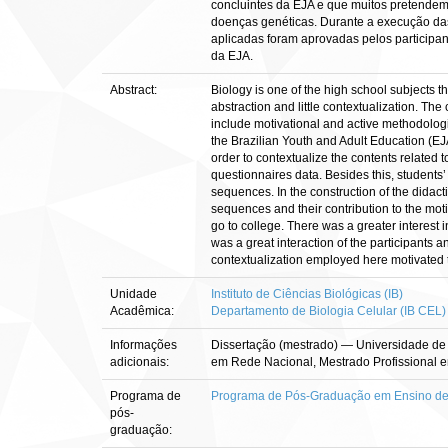
concluintes da EJA e que muitos pretendem
doenças genéticas. Durante a execução das
aplicadas foram aprovadas pelos participan
da EJA.
Abstract:
Biology is one of the high school subjects th
abstraction and little contextualization. Th
include motivational and active methodologi
the Brazilian Youth and Adult Education (EJ
order to contextualize the contents related t
questionnaires data. Besides this, students’
sequences. In the construction of the didact
sequences and their contribution to the mot
go to college. There was a greater interest 
was a great interaction of the participants 
contextualization employed here motivated 
Unidade
Instituto de Ciências Biológicas (IB)
Acadêmica:
Departamento de Biologia Celular (IB CEL)
Informações
Dissertação (mestrado) — Universidade de B
adicionais:
em Rede Nacional, Mestrado Profissional e
Programa de
Programa de Pós-Graduação em Ensino de B
pós-
graduação: