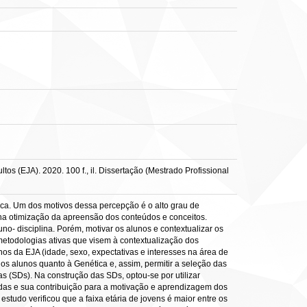
 (EJA). 2020. 100 f., il. Dissertação (Mestrado Profissional
ica. Um dos motivos dessa percepção é o alto grau de
 na otimização da apreensão dos conteúdos e conceitos.
no- disciplina. Porém, motivar os alunos e contextualizar os
metodologias ativas que visem à contextualização dos
nos da EJA (idade, sexo, expectativas e interesses na área de
os alunos quanto à Genética e, assim, permitir a seleção das
as (SDs). Na construção das SDs, optou-se por utilizar
cadas e sua contribuição para a motivação e aprendizagem dos
studo verificou que a faixa etária de jovens é maior entre os