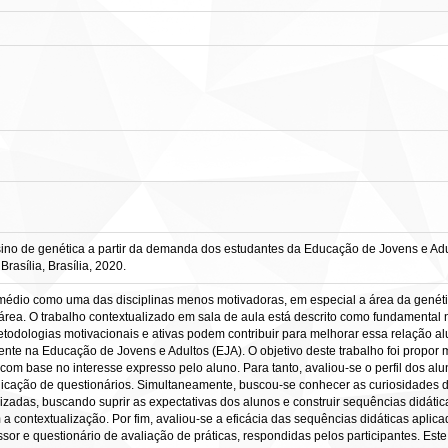
 de genética a partir da demanda dos estudantes da Educação de Jovens e Adultos
asília, Brasília, 2020.
o médio como uma das disciplinas menos motivadoras, em especial a área da genét
área. O trabalho contextualizado em sala de aula está descrito como fundamental
todologias motivacionais e ativas podem contribuir para melhorar essa relação alu
nte na Educação de Jovens e Adultos (EJA). O objetivo deste trabalho foi propor 
om base no interesse expresso pelo aluno. Para tanto, avaliou-se o perfil dos alu
plicação de questionários. Simultaneamente, buscou-se conhecer as curiosidades d
izadas, buscando suprir as expectativas dos alunos e construir sequências didátic
a contextualização. Por fim, avaliou-se a eficácia das sequências didáticas apli
 e questionário de avaliação de práticas, respondidas pelos participantes. Este e