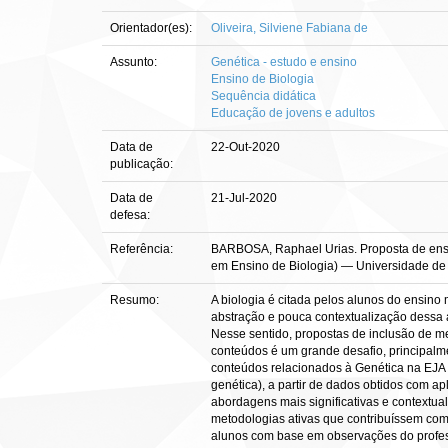
Orientador(es):
Oliveira, Silviene Fabiana de
Assunto:
Genética - estudo e ensino
Ensino de Biologia
Sequência didática
Educação de jovens e adultos
Data de
22-Out-2020
publicação:
Data de
21-Jul-2020
defesa:
Referência:
BARBOSA, Raphael Urias. Proposta de ensino
em Ensino de Biologia) — Universidade de Br
Resumo:
A biologia é citada pelos alunos do ensin
abstração e pouca contextualização dessa 
Nesse sentido, propostas de inclusão de me
conteúdos é um grande desafio, principalme
conteúdos relacionados à Genética na EJA c
genética), a partir de dados obtidos com a
abordagens mais significativas e contextual
metodologias ativas que contribuíssem com 
alunos com base em observações do professor