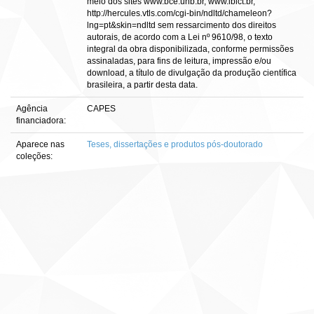
meio dos sites www.bce.unb.br, www.ibict.br,
http://hercules.vtls.com/cgi-bin/ndltd/chameleon?
lng=pt&skin=ndltd sem ressarcimento dos direitos
autorais, de acordo com a Lei nº 9610/98, o texto
integral da obra disponibilizada, conforme permissões
assinaladas, para fins de leitura, impressão e/ou
download, a título de divulgação da produção científica
brasileira, a partir desta data.
Agência
CAPES
financiadora:
Aparece nas
Teses, dissertações e produtos pós-doutorado
coleções: