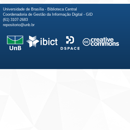
Universidade de Brasília - Biblioteca Central
Coordenadoria de Gestão da Informação Digital - GID
(61) 3107-2683
repositorio@unb.br
Fale conosco
Sobre