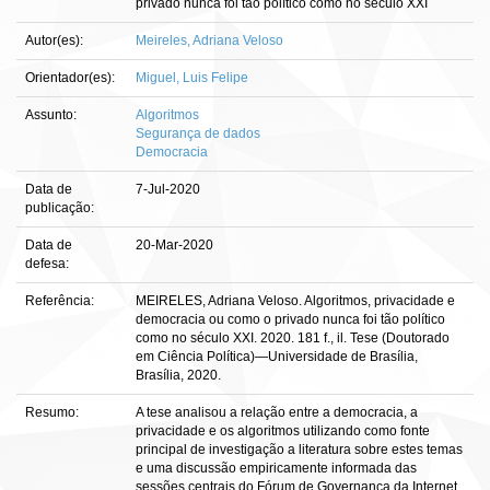
privado nunca foi tão político como no século XXI
Autor(es):
Meireles, Adriana Veloso
Orientador(es):
Miguel, Luis Felipe
Assunto:
Algoritmos
Segurança de dados
Democracia
Data de
7-Jul-2020
publicação:
Data de
20-Mar-2020
defesa:
Referência:
MEIRELES, Adriana Veloso. Algoritmos, privacidade e
democracia ou como o privado nunca foi tão político
como no século XXI. 2020. 181 f., il. Tese (Doutorado
em Ciência Política)—Universidade de Brasília,
Brasília, 2020.
Resumo:
A tese analisou a relação entre a democracia, a
privacidade e os algoritmos utilizando como fonte
principal de investigação a literatura sobre estes temas
e uma discussão empiricamente informada das
sessões centrais do Fórum de Governança da Internet,