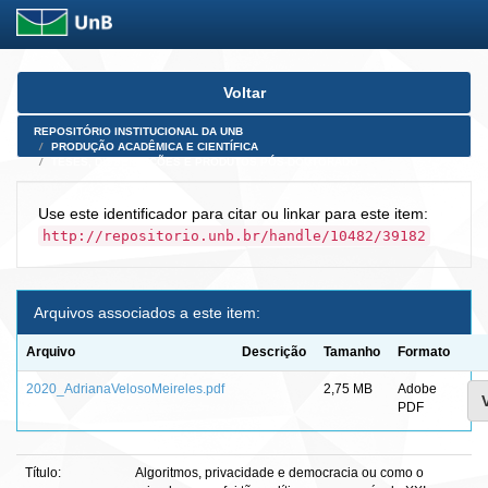
Skip
Voltar
navigation
REPOSITÓRIO INSTITUCIONAL DA UNB
PRODUÇÃO ACADÊMICA E CIENTÍFICA
TESES, DISSERTAÇÕES E PRODUTOS PÓS-DOUTORADO
Use este identificador para citar ou linkar para este item:
http://repositorio.unb.br/handle/10482/39182
Arquivos associados a este item:
Arquivo
Descrição
Tamanho
Formato
2020_AdrianaVelosoMeireles.pdf
2,75 MB
Adobe
PDF
Título:
Algoritmos, privacidade e democracia ou como o