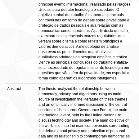
principal evento internacional, realizado pelas Nações
Unidas, para debater tecnologia e sociedade. O
objetivo central do trabalho é mapear as principais
controvérsias em torno do debate sobre privacidade e
proteção de dados pessoais e sua relação com as
democracias contemporâneas. A partir desta questão,
examinou-se os principais marcos regulatórios que
versam sobre o tema e como refletem princípios e
valores democráticos. A metodologia de análise
descreveu os procedimentos quantitativos e
qualitativos adotados na pesquisa empírica e teórica.
Dentre as principais conclusões do trabalho enfatiza-
se a necessidade de regular o setor de tecnologia em
questões que vão além da privacidade, em especial a
forma como operam os algoritmos inteligentes.
Abstract:
The thesis analyzed the relationship between
democracy, privacy and algorithms using as main
source of investigation the literature on these themes
and an empirically informed discussion of the central
sessions of the Internet Governance Forum, the main
international event, held by the United Nations, to
discuss technology and society. The main objective of
the work is to map the main controversies surrounding
the debate about privacy and protection of personal
data and its relationship to contemporary democracies.