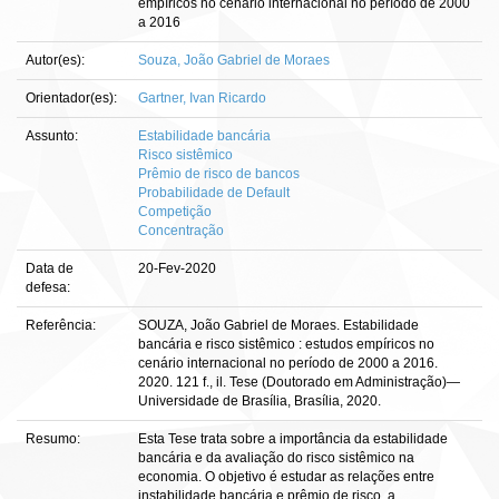
empíricos no cenário internacional no período de 2000
a 2016
Autor(es):
Souza, João Gabriel de Moraes
Orientador(es):
Gartner, Ivan Ricardo
Assunto:
Estabilidade bancária
Risco sistêmico
Prêmio de risco de bancos
Probabilidade de Default
Competição
Concentração
Data de
20-Fev-2020
defesa:
Referência:
SOUZA, João Gabriel de Moraes. Estabilidade
bancária e risco sistêmico : estudos empíricos no
cenário internacional no período de 2000 a 2016.
2020. 121 f., il. Tese (Doutorado em Administração)—
Universidade de Brasília, Brasília, 2020.
Resumo:
Esta Tese trata sobre a importância da estabilidade
bancária e da avaliação do risco sistêmico na
economia. O objetivo é estudar as relações entre
instabilidade bancária e prêmio de risco, a