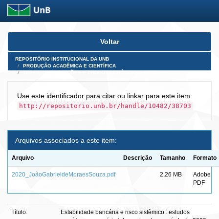
Skip
Voltar
navigation
REPOSITÓRIO INSTITUCIONAL DA UNB
PRODUÇÃO ACADÊMICA E CIENTÍFICA
TESES, DISSERTAÇÕES E PRODUTOS PÓS-DOUTORADO
Use este identificador para citar ou linkar para este item:
http://repositorio.unb.br/handle/10482/38703
Arquivos associados a este item:
Arquivo
Descrição
Tamanho
Formato
2020_JoãoGabrieldeMoraesSouza.pdf
2,26 MB
Adobe
PDF
Título:
Estabilidade bancária e risco sistêmico : estudos