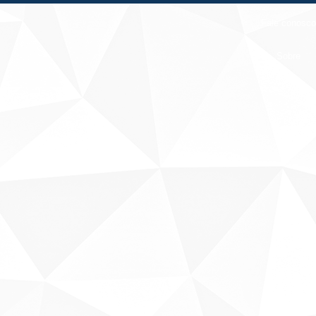
Fale conosco
Sobre