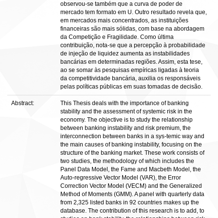
observou-se também que a curva de poder de
mercado tem formato em U. Outro resultado revela que,
em mercados mais concentrados, as instituições
financeiras são mais sólidas, com base na abordagem
da Competição e Fragilidade. Como última
contribuição, nota-se que a percepção à probabilidade
de injeção de liquidez aumenta as instabilidades
bancárias em determinadas regiões. Assim, esta tese,
ao se somar às pesquisas empíricas ligadas à teoria
da competitividade bancária, auxilia os responsáveis
pelas políticas públicas em suas tomadas de decisão.
Abstract:
This Thesis deals with the importance of banking
stability and the assessment of systemic risk in the
economy. The objective is to study the relationship
between banking instability and risk premium, the
interconnection between banks in a sys-temic way and
the main causes of banking instability, focusing on the
structure of the banking market. These work consists of
two studies, the methodology of which includes the
Panel Data Model, the Fame and Macbeth Model, the
Auto-regressive Vector Model (VAR), the Error
Correction Vector Model (VECM) and the Generalized
Method of Moments (GMM). A panel with quarterly data
from 2,325 listed banks in 92 countries makes up the
database. The contribution of this research is to add, to