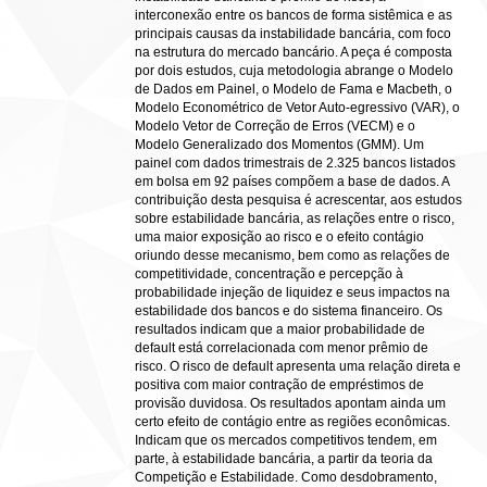
interconexão entre os bancos de forma sistêmica e as
principais causas da instabilidade bancária, com foco
na estrutura do mercado bancário. A peça é composta
por dois estudos, cuja metodologia abrange o Modelo
de Dados em Painel, o Modelo de Fama e Macbeth, o
Modelo Econométrico de Vetor Auto-egressivo (VAR), o
Modelo Vetor de Correção de Erros (VECM) e o
Modelo Generalizado dos Momentos (GMM). Um
painel com dados trimestrais de 2.325 bancos listados
em bolsa em 92 países compõem a base de dados. A
contribuição desta pesquisa é acrescentar, aos estudos
sobre estabilidade bancária, as relações entre o risco,
uma maior exposição ao risco e o efeito contágio
oriundo desse mecanismo, bem como as relações de
competitividade, concentração e percepção à
probabilidade injeção de liquidez e seus impactos na
estabilidade dos bancos e do sistema financeiro. Os
resultados indicam que a maior probabilidade de
default está correlacionada com menor prêmio de
risco. O risco de default apresenta uma relação direta e
positiva com maior contração de empréstimos de
provisão duvidosa. Os resultados apontam ainda um
certo efeito de contágio entre as regiões econômicas.
Indicam que os mercados competitivos tendem, em
parte, à estabilidade bancária, a partir da teoria da
Competição e Estabilidade. Como desdobramento,