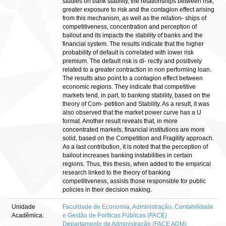
studies on bank stability, the relationships between risk,
greater exposure to risk and the contagion effect arising
from this mechanism, as well as the relation- ships of
competitiveness, concentration and perception of
bailout and its impacts the stability of banks and the
financial system. The results indicate that the higher
probability of default is correlated with lower risk
premium. The default risk is di- rectly and positively
related to a greater contraction in non performing loan.
The results also point to a contagion effect between
economic regions. They indicate that competitive
markets tend, in part, to banking stability, based on the
theory of Com- petition and Stability. As a result, it was
also observed that the market power curve has a U
format. Another result reveals that, in more
concentrated markets, financial institutions are more
solid, based on the Competition and Fragility approach.
As a last contribution, it is noted that the perception of
bailout increases banking instabilities in certain
regions. Thus, this thesis, when added to the empirical
research linked to the theory of banking
competitiveness, assists those responsible for public
policies in their decision making.
Unidade
Faculdade de Economia, Administração, Contabilidade
Acadêmica:
e Gestão de Políticas Públicas (FACE)
Departamento de Administração (FACE ADM)