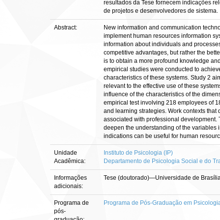
resultados da Tese fornecem indicações re
de projetos e desenvolvedores de sistema.
Abstract:
New information and communication technolo
implement human resources information syst
information about individuals and processes. 
competitive advantages, but rather the bet
is to obtain a more profound knowledge an
empirical studies were conducted to achieve
characteristics of these systems. Study 2 a
relevant to the effective use of these syst
influence of the characteristics of the dim
empirical test involving 218 employees of 1
and learning strategies. Work contexts that
associated with professional development. 
deepen the understanding of the variables in
indications can be useful for human resou
Unidade
Instituto de Psicologia (IP)
Acadêmica:
Departamento de Psicologia Social e do Tr
Informações
Tese (doutorado)—Universidade de Brasília
adicionais:
Programa de
Programa de Pós-Graduação em Psicologia 
pós-
graduação: