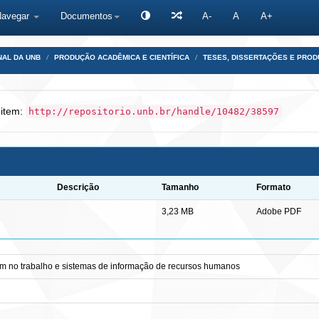
Navegar
Documentos
A-
A
A+
NAL DA UNB
PRODUÇÃO ACADÊMICA E CIENTÍFICA
TESES, DISSERTAÇÕES E PRO
 item:
http://repositorio.unb.br/handle/10482/38597
Descrição
Tamanho
Formato
3,23 MB
Adobe PDF
em no trabalho e sistemas de informação de recursos humanos