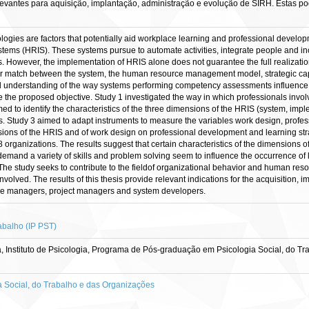
levantes para aquisição, implantação, administração e evolução de SIRH. Estas p
gies are factors that potentially aid workplace learning and professional develo
ems (HRIS). These systems pursue to automate activities, integrate people and in
However, the implementation of HRIS alone does not guarantee the full realization of i
ter match between the system, the human resource management model, strategic capab
d understanding of the way systems performing competency assessments influence
 the proposed objective. Study 1 investigated the way in which professionals invol
imed to identify the characteristics of the three dimensions of the HRIS (system, 
ems. Study 3 aimed to adapt instruments to measure the variables work design, profe
ensions of the HRIS and of work design on professional development and learning st
8 organizations. The results suggest that certain characteristics of the dimension
 demand a variety of skills and problem solving seem to influence the occurrence of
The study seeks to contribute to the fieldof organizational behavior and human re
volved. The results of this thesis provide relevant indications for the acquisition, 
rce managers, project managers and system developers.
abalho (IP PST)
, Instituto de Psicologia, Programa de Pós-graduação em Psicologia Social, do Tr
Social, do Trabalho e das Organizações