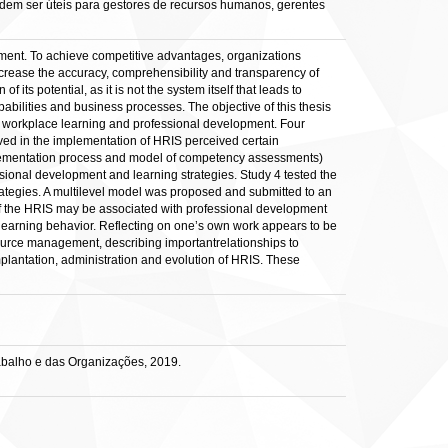
odem ser úteis para gestores de recursos humanos, gerentes
pment. To achieve competitive advantages, organizations
crease the accuracy, comprehensibility and transparency of
ts potential, as it is not the system itself that leads to
ilities and business processes. The objective of this thesis
 workplace learning and professional development. Four
ved in the implementation of HRIS perceived certain
implementation process and model of competency assessments)
ssional development and learning strategies. Study 4 tested the
rategies. A multilevel model was proposed and submitted to an
s of the HRIS may be associated with professional development
 learning behavior. Reflecting on one’s own work appears to be
source management, describing importantrelationships to
implantation, administration and evolution of HRIS. These
abalho e das Organizações, 2019.