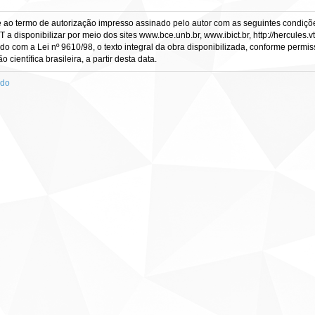
e ao termo de autorização impresso assinado pelo autor com as seguintes condições
CT a disponibilizar por meio dos sites www.bce.unb.br, www.ibict.br, http://hercule
rdo com a Lei nº 9610/98, o texto integral da obra disponibilizada, conforme permis
científica brasileira, a partir desta data.
ado