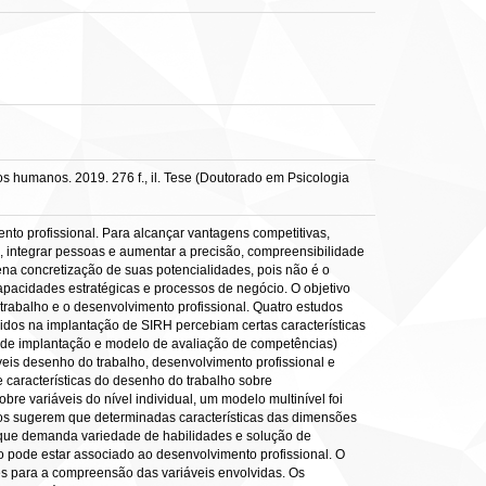
 humanos. 2019. 276 f., il. Tese (Doutorado em Psicologia
to profissional. Para alcançar vantagens competitivas,
, integrar pessoas e aumentar a precisão, compreensibilidade
na concretização de suas potencialidades, pois não é o
pacidades estratégicas e processos de negócio. O objetivo
rabalho e o desenvolvimento profissional. Quatro estudos
vidos na implantação de SIRH percebiam certas características
so de implantação e modelo de avaliação de competências)
veis desenho do trabalho, desenvolvimento profissional e
e características do desenho do trabalho sobre
bre variáveis do nível individual, um modelo multinível foi
ados sugerem que determinadas características das dimensões
 que demanda variedade de habilidades e solução de
o pode estar associado ao desenvolvimento profissional. O
s para a compreensão das variáveis envolvidas. Os