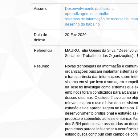
Assunto:
Desenvolvimento profissional
aprendizagem no trabalho
sistemas de informação de recursos huma
desenho do trabalho
Data de
20-Fev-2020
defesa:
Referência:
MAURO,Túlio Gomes da Silva. “Desenvolvime
Social, do Trabalho e das Organizações)—Un
Resumo:
Novas tecnologias da informação e comunic
organizações buscam implantar sistemas de
e transparência das informações sobre ind
sistema em si que leva à vantagem competi
da Tese foi investigar como sistemas que 
empíricos foram conduzidos para alcançar o
desses sistemas. O estudo 2 teve como obje
relevantes para o uso efetivo desses siste
estratégias de aprendizagem no trabalho. Po
desenvolvimento profissional e estratégias d
proposto e submetido ao teste empírico. Pa
dos SIRH podem estar associadas ao desen
problemas parece influenciar a ocorrência
estudo busca contribuir com campo de com