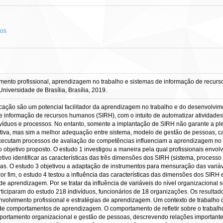
nos
nto profissional, aprendizagem no trabalho e sistemas de informação de recursos
iversidade de Brasília, Brasília, 2019.
ação são um potencial facilitador da aprendizagem no trabalho e do desenvolvimen
 informação de recursos humanos (SIRH), com o intuito de automatizar atividades
ivíduos e processos. No entanto, somente a implantação de SIRH não garante a ple
tiva, mas sim a melhor adequação entre sistema, modelo de gestão de pessoas, ca
executam processos de avaliação de competências influenciam a aprendizagem no t
 objetivo proposto. O estudo 1 investigou a maneira pela qual profissionais envol
tivo identificar as características das três dimensões dos SIRH (sistema, proces
mas. O estudo 3 objetivou a adaptação de instrumentos para mensuração das variá
r fim, o estudo 4 testou a influência das características das dimensões dos SIRH 
e aprendizagem. Por se tratar da influência de variáveis do nível organizacional so
rticiparam do estudo 218 indivíduos, funcionários de 18 organizações. Os result
volvimento profissional e estratégias de aprendizagem. Um contexto de trabalho
 de comportamentos de aprendizagem. O comportamento de refletir sobre o trabalh
portamento organizacional e gestão de pessoas, descrevendo relações importante