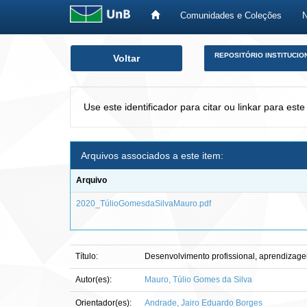
Comunidades e Coleções
Skip
REPOSITÓRIO INSTITUCIO
Voltar
navigation
Use este identificador para citar ou linkar para este
Arquivos associados a este item:
Arquivo
2020_TúlioGomesdaSilvaMauro.pdf
Título:
Desenvolvimento profissional, aprendizag
Autor(es):
Mauro, Túlio Gomes da Silva
Orientador(es):
Andrade, Jairo Eduardo Borges