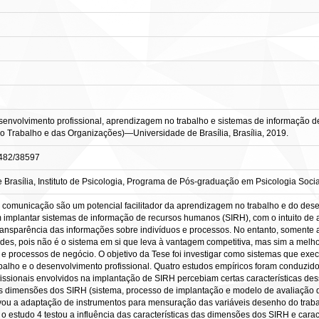
nvolvimento profissional, aprendizagem no trabalho e sistemas de informação de 
o Trabalho e das Organizações)—Universidade de Brasília, Brasília, 2019.
10482/38597
Brasília, Instituto de Psicologia, Programa de Pós-graduação em Psicologia Socia
 comunicação são um potencial facilitador da aprendizagem no trabalho e do dese
 implantar sistemas de informação de recursos humanos (SIRH), com o intuito de a
transparência das informações sobre indivíduos e processos. No entanto, somente
ades, pois não é o sistema em si que leva à vantagem competitiva, mas sim a mel
 e processos de negócio. O objetivo da Tese foi investigar como sistemas que ex
alho e o desenvolvimento profissional. Quatro estudos empíricos foram conduzidos
fissionais envolvidos na implantação de SIRH percebiam certas características des
 três dimensões dos SIRH (sistema, processo de implantação e modelo de avaliação 
vou a adaptação de instrumentos para mensuração das variáveis desenho do trabal
 o estudo 4 testou a influência das características das dimensões dos SIRH e cara