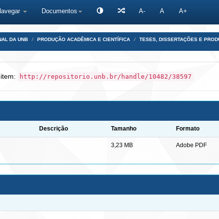
Navegar
Documentos
A-
A
A+
NAL DA UNB
PRODUÇÃO ACADÊMICA E CIENTÍFICA
TESES, DISSERTAÇÕES E PRO
 item:
http://repositorio.unb.br/handle/10482/38597
Descrição
Tamanho
Formato
3,23 MB
Adobe PDF