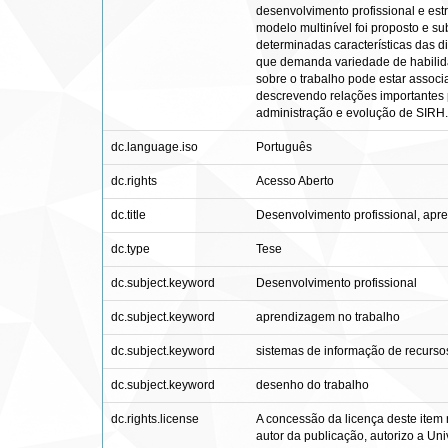
desenvolvimento profissional e estr
modelo multinível foi proposto e s
determinadas características das 
que demanda variedade de habilida
sobre o trabalho pode estar assoc
descrevendo relações importantes 
administração e evolução de SIRH.
dc.language.iso
Português
dc.rights
Acesso Aberto
dc.title
Desenvolvimento profissional, apr
dc.type
Tese
dc.subject.keyword
Desenvolvimento profissional
dc.subject.keyword
aprendizagem no trabalho
dc.subject.keyword
sistemas de informação de recurs
dc.subject.keyword
desenho do trabalho
dc.rights.license
A concessão da licença deste item 
autor da publicação, autorizo a Univ