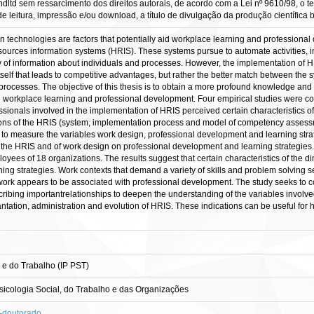
ltd sem ressarcimento dos direitos autorais, de acordo com a Lei nº 9610/98, o tex
 leitura, impressão e/ou download, a título de divulgação da produção científica bra
technologies are factors that potentially aid workplace learning and professiona
urces information systems (HRIS). These systems pursue to automate activities, i
of information about individuals and processes. However, the implementation of HR
tem itself that leads to competitive advantages, but rather the better match between
 processes. The objective of this thesis is to obtain a more profound knowledge an
workplace learning and professional development. Four empirical studies were con
ssionals involved in the implementation of HRIS perceived certain characteristics of
sions of the HRIS (system, implementation process and model of competency assessme
to measure the variables work design, professional development and learning strate
of the HRIS and of work design on professional development and learning strategies
loyees of 18 organizations. The results suggest that certain characteristics of the
ng strategies. Work contexts that demand a variety of skills and problem solving s
ork appears to be associated with professional development. The study seeks to con
ing importantrelationships to deepen the understanding of the variables involved. 
plantation, administration and evolution of HRIS. These indications can be useful 
 e do Trabalho (IP PST)
cologia Social, do Trabalho e das Organizações
s-doutorado