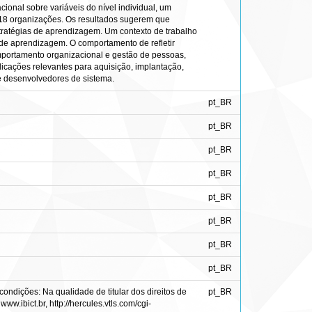
cional sobre variáveis do nível individual, um
e 18 organizações. Os resultados sugerem que
tratégias de aprendizagem. Um contexto de trabalho
de aprendizagem. O comportamento de refletir
mportamento organizacional e gestão de pessoas,
icações relevantes para aquisição, implantação,
e desenvolvedores de sistema.
pt_BR
pt_BR
pt_BR
pt_BR
pt_BR
pt_BR
pt_BR
pt_BR
ondições: Na qualidade de titular dos direitos de
pt_BR
ww.ibict.br, http://hercules.vtls.com/cgi-