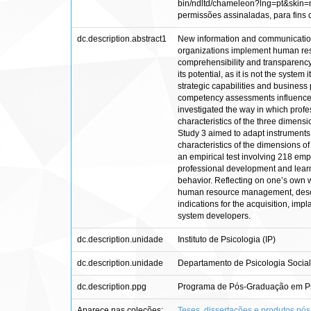
bin/ndltd/chameleon?lng=pt&skin=nd
permissões assinaladas, para fins de
dc.description.abstract1
New information and communication 
organizations implement human reso
comprehensibility and transparency 
its potential, as it is not the sys
strategic capabilities and business
competency assessments influence 
investigated the way in which profe
characteristics of the three dimen
Study 3 aimed to adapt instruments 
characteristics of the dimensions 
an empirical test involving 218 emp
professional development and learni
behavior. Reflecting on one’s own w
human resource management, describ
indications for the acquisition, im
system developers.
dc.description.unidade
Instituto de Psicologia (IP)
dc.description.unidade
Departamento de Psicologia Social
dc.description.ppg
Programa de Pós-Graduação em Psi
Aparece nas coleções:
Teses, dissertações e produtos pó