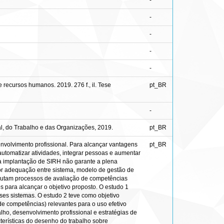
-
-
-
-
-
recursos humanos. 2019. 276 f., il. Tese
pt_BR
-
l, do Trabalho e das Organizações, 2019.
pt_BR
nvolvimento profissional. Para alcançar vantagens
pt_BR
utomatizar atividades, integrar pessoas e aumentar
 a implantação de SIRH não garante a plena
hor adequação entre sistema, modelo de gestão de
ecutam processos de avaliação de competências
 para alcançar o objetivo proposto. O estudo 1
ses sistemas. O estudo 2 teve como objetivo
de competências) relevantes para o uso efetivo
ho, desenvolvimento profissional e estratégias de
cterísticas do desenho do trabalho sobre