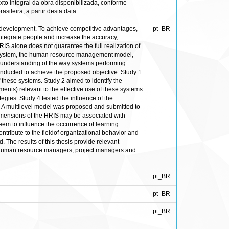
to integral da obra disponibilizada, conforme
sileira, a partir desta data.
l development. To achieve competitive advantages,
pt_BR
ntegrate people and increase the accuracy,
IS alone does not guarantee the full realization of
 the system, the human resource management model,
d understanding of the way systems performing
ducted to achieve the proposed objective. Study 1
 these systems. Study 2 aimed to identify the
nts) relevant to the effective use of these systems.
gies. Study 4 tested the influence of the
. A multilevel model was proposed and submitted to
 dimensions of the HRIS may be associated with
eem to influence the occurrence of learning
tribute to the fieldof organizational behavior and
The results of this thesis provide relevant
for human resource managers, project managers and
pt_BR
pt_BR
pt_BR