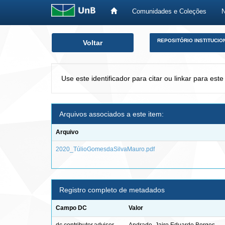
Comunidades e Coleções
Skip
REPOSITÓRIO INSTITUCIO
Voltar
navigation
Use este identificador para citar ou linkar para este
Arquivos associados a este item:
Arquivo
2020_TúlioGomesdaSilvaMauro.pdf
Registro completo de metadados
Campo DC
Valor