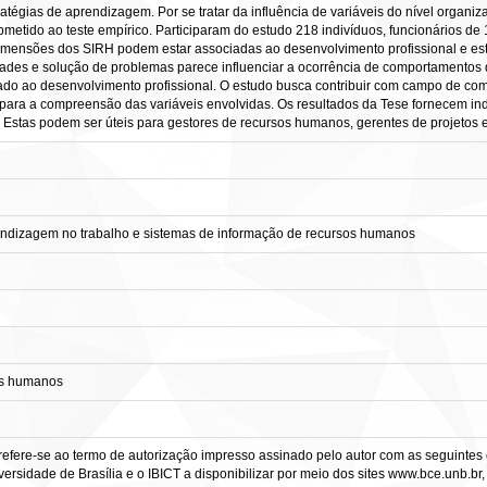
atégias de aprendizagem. Por se tratar da influência de variáveis do nível organiza
ubmetido ao teste empírico. Participaram do estudo 218 indivíduos, funcionários d
dimensões dos SIRH podem estar associadas ao desenvolvimento profissional e es
des e solução de problemas parece influenciar a ocorrência de comportamentos 
iado ao desenvolvimento profissional. O estudo busca contribuir com campo de co
para a compreensão das variáveis envolvidas. Os resultados da Tese fornecem ind
 Estas podem ser úteis para gestores de recursos humanos, gerentes de projetos 
endizagem no trabalho e sistemas de informação de recursos humanos
os humanos
refere-se ao termo de autorização impresso assinado pelo autor com as seguintes c
ersidade de Brasília e o IBICT a disponibilizar por meio dos sites www.bce.unb.br, w