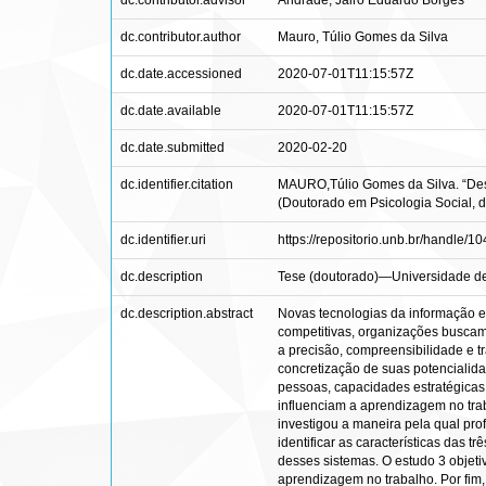
dc.contributor.advisor
Andrade, Jairo Eduardo Borges
dc.contributor.author
Mauro, Túlio Gomes da Silva
dc.date.accessioned
2020-07-01T11:15:57Z
dc.date.available
2020-07-01T11:15:57Z
dc.date.submitted
2020-02-20
dc.identifier.citation
MAURO,Túlio Gomes da Silva. “Dese
(Doutorado em Psicologia Social, d
dc.identifier.uri
https://repositorio.unb.br/handle/
dc.description
Tese (doutorado)—Universidade de 
dc.description.abstract
Novas tecnologias da informação e
competitivas, organizações buscam
a precisão, compreensibilidade e 
concretização de suas potencialid
pessoas, capacidades estratégicas
influenciam a aprendizagem no trab
investigou a maneira pela qual pro
identificar as características das
desses sistemas. O estudo 3 objeti
aprendizagem no trabalho. Por fim,