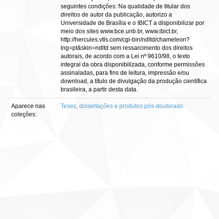
seguintes condições: Na qualidade de titular dos
direitos de autor da publicação, autorizo a
Universidade de Brasília e o IBICT a disponibilizar por
meio dos sites www.bce.unb.br, www.ibict.br,
http://hercules.vtls.com/cgi-bin/ndltd/chameleon?
lng=pt&skin=ndltd sem ressarcimento dos direitos
autorais, de acordo com a Lei nº 9610/98, o texto
integral da obra disponibilizada, conforme permissões
assinaladas, para fins de leitura, impressão e/ou
download, a título de divulgação da produção científica
brasileira, a partir desta data.
Aparece nas
Teses, dissertações e produtos pós-doutorado
coleções: