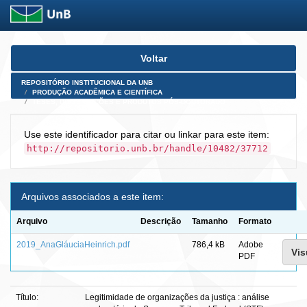
Skip
Voltar
navigation
REPOSITÓRIO INSTITUCIONAL DA UNB
PRODUÇÃO ACADÊMICA E CIENTÍFICA
TESES, DISSERTAÇÕES E PRODUTOS PÓS-DOUTORADO
Use este identificador para citar ou linkar para este item:
http://repositorio.unb.br/handle/10482/37712
Arquivos associados a este item:
Arquivo
Descrição
Tamanho
Formato
2019_AnaGláuciaHeinrich.pdf
786,4 kB
Adobe
Vis
PDF
Título:
Legitimidade de organizações da justiça : análise