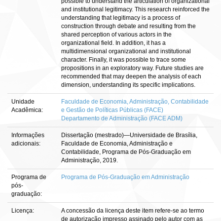
possible to understand the articulation of organizational
and institutional legitimacy. This research reinforced the
understanding that legitimacy is a process of
construction through debate and resulting from the
shared perception of various actors in the
organizational field. In addition, it has a
multidimensional organizational and institutional
character. Finally, it was possible to trace some
propositions in an exploratory way. Future studies are
recommended that may deepen the analysis of each
dimension, understanding its specific implications.
Unidade
Faculdade de Economia, Administração, Contabilidade
Acadêmica:
e Gestão de Políticas Públicas (FACE)
Departamento de Administração (FACE ADM)
Informações
Dissertação (mestrado)—Universidade de Brasília,
adicionais:
Faculdade de Economia, Administração e
Contabilidade, Programa de Pós-Graduação em
Administração, 2019.
Programa de
Programa de Pós-Graduação em Administração
pós-
graduação:
Licença:
A concessão da licença deste item refere-se ao termo
de autorização impresso assinado pelo autor com as