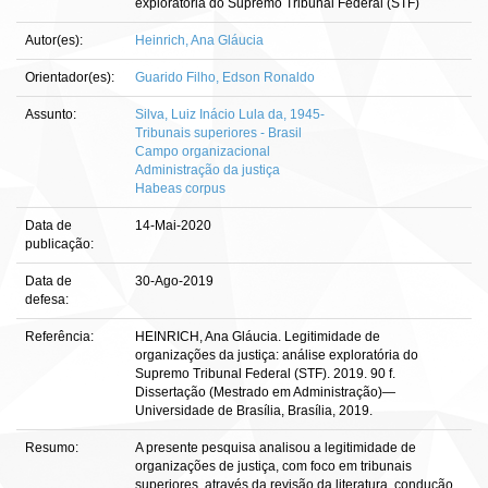
exploratória do Supremo Tribunal Federal (STF)
Autor(es):
Heinrich, Ana Gláucia
Orientador(es):
Guarido Filho, Edson Ronaldo
Assunto:
Silva, Luiz Inácio Lula da, 1945-
Tribunais superiores - Brasil
Campo organizacional
Administração da justiça
Habeas corpus
Data de
14-Mai-2020
publicação:
Data de
30-Ago-2019
defesa:
Referência:
HEINRICH, Ana Gláucia. Legitimidade de
organizações da justiça: análise exploratória do
Supremo Tribunal Federal (STF). 2019. 90 f.
Dissertação (Mestrado em Administração)—
Universidade de Brasília, Brasília, 2019.
Resumo:
A presente pesquisa analisou a legitimidade de
organizações de justiça, com foco em tribunais
superiores, através da revisão da literatura, condução