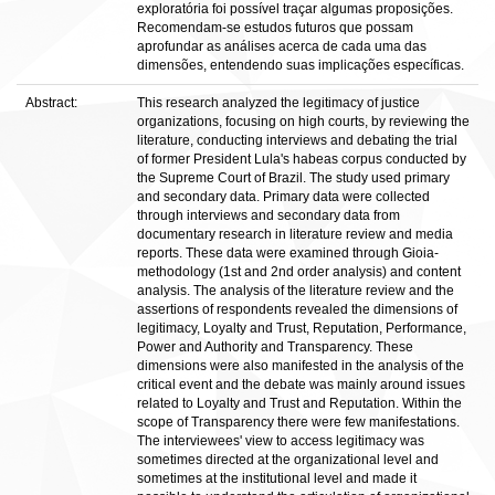
exploratória foi possível traçar algumas proposições.
Recomendam-se estudos futuros que possam
aprofundar as análises acerca de cada uma das
dimensões, entendendo suas implicações específicas.
Abstract:
This research analyzed the legitimacy of justice
organizations, focusing on high courts, by reviewing the
literature, conducting interviews and debating the trial
of former President Lula's habeas corpus conducted by
the Supreme Court of Brazil. The study used primary
and secondary data. Primary data were collected
through interviews and secondary data from
documentary research in literature review and media
reports. These data were examined through Gioia-
methodology (1st and 2nd order analysis) and content
analysis. The analysis of the literature review and the
assertions of respondents revealed the dimensions of
legitimacy, Loyalty and Trust, Reputation, Performance,
Power and Authority and Transparency. These
dimensions were also manifested in the analysis of the
critical event and the debate was mainly around issues
related to Loyalty and Trust and Reputation. Within the
scope of Transparency there were few manifestations.
The interviewees' view to access legitimacy was
sometimes directed at the organizational level and
sometimes at the institutional level and made it