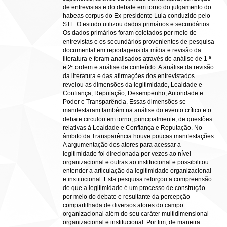
de entrevistas e do debate em torno do julgamento do
habeas corpus do Ex-presidente Lula conduzido pelo
STF. O estudo utilizou dados primários e secundários.
Os dados primários foram coletados por meio de
entrevistas e os secundários provenientes de pesquisa
documental em reportagens da mídia e revisão da
literatura e foram analisados através de análise de 1 ª
e 2ª ordem e análise de conteúdo. A análise da revisão
da literatura e das afirmações dos entrevistados
revelou as dimensões da legitimidade, Lealdade e
Confiança, Reputação, Desempenho, Autoridade e
Poder e Transparência. Essas dimensões se
manifestaram também na análise do evento crítico e o
debate circulou em torno, principalmente, de questões
relativas à Lealdade e Confiança e Reputação. No
âmbito da Transparência houve poucas manifestações.
A argumentação dos atores para acessar a
legitimidade foi direcionada por vezes ao nível
organizacional e outras ao institucional e possibilitou
entender a articulação da legitimidade organizacional
e institucional. Esta pesquisa reforçou a compreensão
de que a legitimidade é um processo de construção
por meio do debate e resultante da percepção
compartilhada de diversos atores do campo
organizacional além do seu caráter multidimensional
organizacional e institucional. Por fim, de maneira