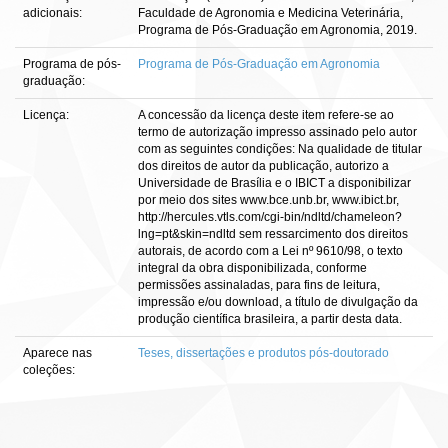
adicionais:
Faculdade de Agronomia e Medicina Veterinária,
Programa de Pós-Graduação em Agronomia, 2019.
Programa de pós-
Programa de Pós-Graduação em Agronomia
graduação:
Licença:
A concessão da licença deste item refere-se ao
termo de autorização impresso assinado pelo autor
com as seguintes condições: Na qualidade de titular
dos direitos de autor da publicação, autorizo a
Universidade de Brasília e o IBICT a disponibilizar
por meio dos sites www.bce.unb.br, www.ibict.br,
http://hercules.vtls.com/cgi-bin/ndltd/chameleon?
lng=pt&skin=ndltd sem ressarcimento dos direitos
autorais, de acordo com a Lei nº 9610/98, o texto
integral da obra disponibilizada, conforme
permissões assinaladas, para fins de leitura,
impressão e/ou download, a título de divulgação da
produção científica brasileira, a partir desta data.
Aparece nas
Teses, dissertações e produtos pós-doutorado
coleções: