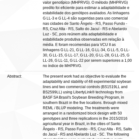
valor genotípico (MHPRVG). O método (MHPRVG)
predito foi eficiente para estimar a adaptabilidade e
estabilidade dos genótipos avaliados. As linhagens
G LL-3 e G LL-4 são sugeridas para uso comercial
nas cidades de Santo Ângelo - RS, Passo Fundo -
RS, Cruz Alta - RS, Salto do Jacuí - RS e Abelardo
Luz - SC, pois reúnem alta adaptabilidade e
estabilidade produtiva observadas em relação à
média. E foram recomendas para VCU II as
linhagens G LL-21, G LL-16, G LL-34, G LL-5, G LL-
30, G LL-15, G LL-17, G LL-20, G LL-28, G LL-25, G
LL-26, G LL-11, G LL-22 por serem superiores a 1,00
no índice de MHPRVG.
Abstract:
The present work had as objective to evaluate the
adaptability and stability of 48 experimental soybean
lines and two commercial controls (BS1519LL and
BS2599LL) using LibertyLink® technology from
BASF SA Brasil's Soybean Breeding Program, in
southern Brazil in the five locations. through mixed
REML / BLUP modeling. The treatments were
arranged in a randomized block design with 50
genotypes and three replications in the 2015/2016
agricultural year in Brazil, in the cities of Santo
Ângelo - RS, Passo Fundo - RS, Cruz Alta - RS, Salto
do Jacuí - RS and Abelardo Luz - SC. The following