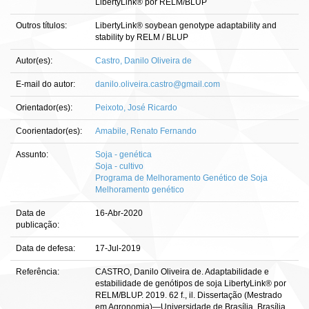
LibertyLink® por RELM/BLUP
Outros títulos:
LibertyLink® soybean genotype adaptability and
stability by RELM / BLUP
Autor(es):
Castro, Danilo Oliveira de
E-mail do autor:
danilo.oliveira.castro@gmail.com
Orientador(es):
Peixoto, José Ricardo
Coorientador(es):
Amabile, Renato Fernando
Assunto:
Soja - genética
Soja - cultivo
Programa de Melhoramento Genético de Soja
Melhoramento genético
Data de
16-Abr-2020
publicação:
Data de defesa:
17-Jul-2019
Referência:
CASTRO, Danilo Oliveira de. Adaptabilidade e
estabilidade de genótipos de soja LibertyLink® por
RELM/BLUP. 2019. 62 f., il. Dissertação (Mestrado
em Agronomia)—Universidade de Brasília, Brasília,