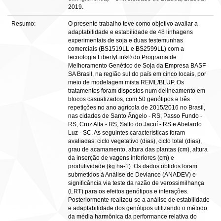
2019.
Resumo:
O presente trabalho teve como objetivo avaliar a
adaptabilidade e estabilidade de 48 linhagens
experimentais de soja e duas testemunhas
comerciais (BS1519LL e BS2599LL) com a
tecnologia LibertyLink® do Programa de
Melhoramento Genético de Soja da Empresa BASF
SA Brasil, na região sul do país em cinco locais, por
meio de modelagem mista REML/BLUP. Os
tratamentos foram dispostos num delineamento em
blocos casualizados, com 50 genótipos e três
repetições no ano agrícola de 2015/2016 no Brasil,
nas cidades de Santo Ângelo - RS, Passo Fundo -
RS, Cruz Alta - RS, Salto do Jacuí - RS e Abelardo
Luz - SC. As seguintes características foram
avaliadas: ciclo vegetativo (dias), ciclo total (dias),
grau de acamamento, altura das plantas (cm), altura
da inserção de vagens inferiores (cm) e
produtividade (kg ha-1). Os dados obtidos foram
submetidos à Análise de Deviance (ANADEV) e
significância via teste da razão de verossimilhança
(LRT) para os efeitos genótipos e interações.
Posteriormente realizou-se a análise de estabilidade
e adaptabilidade dos genótipos utilizando o método
da média harmônica da performance relativa do