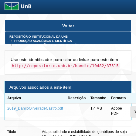
Skip
Voltar
navigation
REPOSITÓRIO INSTITUCIONAL DA UNB
PRODUÇÃO ACADÊMICA E CIENTÍFICA
TESES, DISSERTAÇÕES E PRODUTOS PÓS-DOUTORADO
Use este identificador para citar ou linkar para este item:
http://repositorio.unb.br/handle/10482/37515
Arquivos associados a este item:
Arquivo
Descrição
Tamanho
Formato
2019_DaniloOliveiradeCastro.pdf
1,4 MB
Adobe
PDF
Título:
Adaptabilidade e estabilidade de genótipos de soja