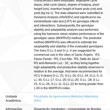
characteristics were evaluated: vegetative cycle
(days), total cycle (days), degree of lodging, plant
height (cm), insertion height of lower pods (cm) and
yield (kg ha-1). The data obtained were submitted to
Deviance Analysis (ANADEV) and significance via
verisimilitude ratio test (LRT) for genotype effects
and interactions. Subsequently, the genotype
stability and adaptability analysis was performed
using the harmonic mean relative performance of the
genotypic value (MHPRVG) method. The predicted
method (MHPRVG) was efficient to estimate the
adaptability and stability of the evaluated genotypes.
The lines G LL-3 and G LL-4 are suggested for
commercial use in the cities of Santo Ângelo - RS,
Passo Fundo - RS, Cruz Alta - RS, Salto do Jacuí -
RS and Abelardo Luz - SC, as they bring together
high adaptability and productive stability observed in
relation to the average. And were recommended for
VCU II strains G LL-21, G LL-16, G LL-34, G LL-5, G
LL-30, G LL-17, G LL-20, G LL-20, G LL -28, G LL-
25, G LL-26, G LL-11, G LL-22 for being greater than
1.00 in the MHPRVG index.
Unidade
Faculdade de Agronomia e Medicina Veterinária
Acadêmica:
(FAV)
Informações
Dissertação (mestrado)—Universidade de Brasília,