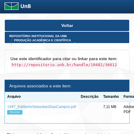
Skip
Voltar
navigation
REPOSITÓRIO INSTITUCIONAL DA UNB
PRODUÇÃO ACADÊMICA E CIENTÍFICA
TESES, DISSERTAÇÕES E PRODUTOS PÓS-DOUTORADO
Use este identificador para citar ou linkar para este item:
http://repositorio.unb.br/handle/10482/36012
Arquivos associados a este item:
Arquivo
Descrição
Tamanho
Forma
1997_EdilbertoSebastiaoDiasCampos.pdf
7,11 MB
Adob
PDF
Restrito