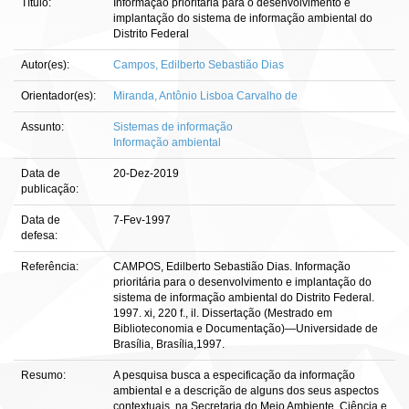
Título:
Informação prioritária para o desenvolvimento e
implantação do sistema de informação ambiental do
Distrito Federal
Autor(es):
Campos, Edilberto Sebastião Dias
Orientador(es):
Miranda, Antônio Lisboa Carvalho de
Assunto:
Sistemas de informação
Informação ambiental
Data de
20-Dez-2019
publicação:
Data de
7-Fev-1997
defesa:
Referência:
CAMPOS, Edilberto Sebastião Dias. Informação
prioritária para o desenvolvimento e implantação do
sistema de informação ambiental do Distrito Federal.
1997. xi, 220 f., il. Dissertação (Mestrado em
Biblioteconomia e Documentação)—Universidade de
Brasília, Brasília,1997.
Resumo:
A pesquisa busca a especificação da informação
ambiental e a descrição de alguns dos seus aspectos
contextuais, na Secretaria do Meio Ambiente, Ciência e