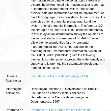
information. According to the constructed theoretical
picture, the nvironmental information system is seen as
a “information management system”, that shoud
provide data and information about the environment of
the following organizations systems: human society; the
agencies of environmental management;and the
system of environmental information. The Agenda XXI,
the strategic document of RIO 92, used experimentally
in this study as an instrument to survey the opinions of
the tecnical staff and managers of SEMATEC, would
allow themto set priorities for environmental
management of the District Federal and for the
planning of the Environmental Information System of
the District Fedral (SIAMB-DF) with the following
themes: to combat poverty; protect the water quality and
supply; and to promote the sustainable development in
humam communities.
Unidade
Faculdade de Ciência da Informação (FCI)
Acadêmica:
Informações
Dissertação (mestrado)—Universidade de Brasília,
adicionais:
Faculdade de estudos sociais aplicados,
Departamento de Ciência da Informação e
Documentação, 1997.
Programa de
Programa de Pós-Graduação em Ciência da