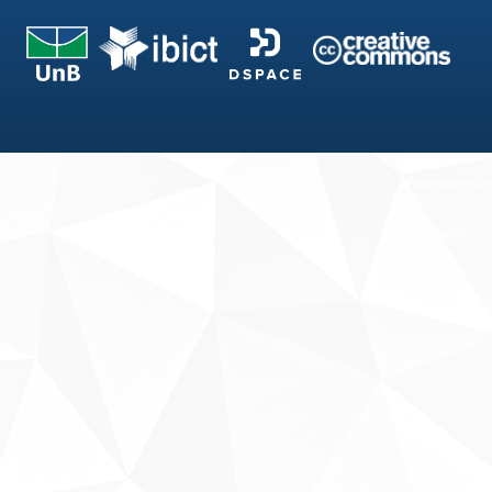
Fale conosco
Sobre