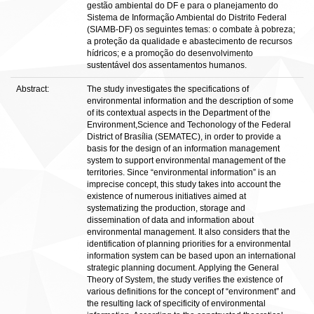
gestão ambiental do DF e para o planejamento do
Sistema de Informação Ambiental do Distrito Federal
(SIAMB-DF) os seguintes temas: o combate à pobreza;
a proteção da qualidade e abastecimento de recursos
hídricos; e a promoção do desenvolvimento
sustentável dos assentamentos humanos.
Abstract:
The study investigates the specifications of
environmental information and the description of some
of its contextual aspects in the Department of the
Environment,Science and Techonology of the Federal
District of Brasília (SEMATEC), in order to provide a
basis for the design of an information management
system to support environmental management of the
territories. Since “environmental information” is an
imprecise concept, this study takes into account the
existence of numerous initiatives aimed at
systematizing the production, storage and
dissemination of data and information about
environmental management. It also considers that the
identification of planning priorities for a environmental
information system can be based upon an international
strategic planning document. Applying the General
Theory of System, the study verifies the existence of
various definitions for the concept of “environment” and
the resulting lack of specificity of environmental