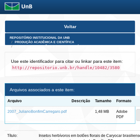
Skip
Voltar
navigation
REPOSITÓRIO INSTITUCIONAL DA UNB
PRODUÇÃO ACADÊMICA E CIENTÍFICA
TESES, DISSERTAÇÕES E PRODUTOS PÓS-DOUTORADO
Use este identificador para citar ou linkar para este item:
http://repositorio.unb.br/handle/10482/3580
Arquivos associados a este item:
Arquivo
Descrição
Tamanho
Formato
2007_JulianoBonfimCarregaro.pdf
1,48 MB
Adobe
PDF
Título:
Insetos herbívoros em botões florais de Caryocar brasilie