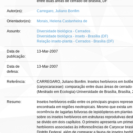
entre duas áreas de cerrado de Brasília, DF
Autor(es):
Carregaro, Juliano Bonfim
Orientador(es):
Morais, Helena Castanheira de
Assunto:
Diversidade biológica - Cerrados
Diversidade biológica - inseto - Brasília (DF)
Relação inseto-planta - Cerrados - Brasília (DF)
Data de
13-Mar-2007
publicação:
Data de
13-Mar-2007
defesa:
Referência:
CARREGARO, Juliano Bonfim. Insetos herbívoros em botões
(caryocaraceae): comparação entre duas áreas de cerrado de 
(Mestrado em Ecologia)-Universidade de Brasília, Brasília,
Resumo:
Insetos herbívoros estão entre os principais grupos repres
encontrada em regiões neotropicais. Mesmo que exista um
ocorrência de lagartas folívoras de lepidópteros em plant
sobre os insetos herbívoros em estruturas reprodutivas dest
se divido em dois capítulos. O primeiro apresenta um prime
herbívoros associadas às inflorescências de Caryocar bras
Distrito Federal, além de comparar a fauna de insetos herbí