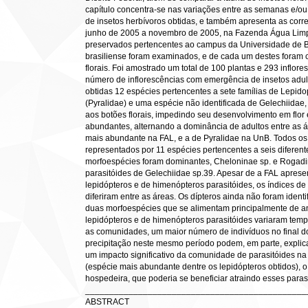
capítulo concentra-se nas variações entre as semanas e/ou
de insetos herbívoros obtidas, e também apresenta as corre
junho de 2005 a novembro de 2005, na Fazenda Água Limp
preservados pertencentes ao campus da Universidade de Br
brasiliense foram examinados, e de cada um destes foram 
florais. Foi amostrado um total de 100 plantas e 293 inflor
número de inflorescências com emergência de insetos adul
obtidas 12 espécies pertencentes a sete famílias de Lepido
(Pyralidae) e uma espécie não identificada de Gelechiidae,
aos botões florais, impedindo seu desenvolvimento em flor 
abundantes, alternando a dominância de adultos entre as 
mais abundante na FAL, e a de Pyralidae na UnB. Todos os 
representados por 11 espécies pertencentes a seis diferen
morfoespécies foram dominantes, Cheloninae sp. e Rogadi
parasitóides de Gelechiidae sp.39. Apesar de a FAL aprese
lepidópteros e de himenópteros parasitóides, os índices de
diferiram entre as áreas. Os dípteros ainda não foram iden
duas morfoespécies que se alimentam principalmente de a
lepidópteros e de himenópteros parasitóides variaram tem
as comunidades, um maior número de indivíduos no final do
precipitação neste mesmo período podem, em parte, explic
um impacto significativo da comunidade de parasitóides na
(espécie mais abundante dentre os lepidópteros obtidos), o
hospedeira, que poderia se beneficiar atraindo esses paras
______________________________________________
ABSTRACT