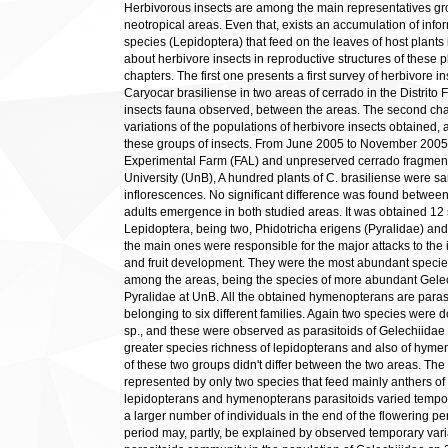
Herbivorous insects are among the main representatives gro
neotropical areas. Even that, exists an accumulation of info
species (Lepidoptera) that feed on the leaves of host plants i
about herbivore insects in reproductive structures of these 
chapters. The first one presents a first survey of herbivore i
Caryocar brasiliense in two areas of cerrado in the Distrito
insects fauna observed, between the areas. The second cha
variations of the populations of herbivore insects obtained,
these groups of insects. From June 2005 to November 2005, o
Experimental Farm (FAL) and unpreserved cerrado fragments
University (UnB), A hundred plants of C. brasiliense were s
inflorescences. No significant difference was found betwee
adults emergence in both studied areas. It was obtained 12 
Lepidoptera, being two, Phidotricha erigens (Pyralidae) and
the main ones were responsible for the major attacks to the
and fruit development. They were the most abundant species
among the areas, being the species of more abundant Gelec
Pyralidae at UnB. All the obtained hymenopterans are paras
belonging to six different families. Again two species wer
sp., and these were observed as parasitoids of Gelechiidae 
greater species richness of lepidopterans and also of hymen
of these two groups didn't differ between the two areas. The d
represented by only two species that feed mainly anthers of
lepidopterans and hymenopterans parasitoids varied temporar
a larger number of individuals in the end of the flowering per
period may, partly, be explained by observed temporary varia