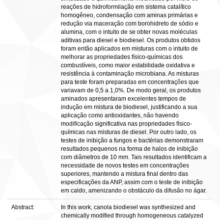
reações de hidroformilação em sistema catalítico
homogêneo, condensação com aminas primárias e
redução via maceração com borohidreto de sódio e
alumina, com o intuito de se obter novas moléculas
aditivas para diesel e biodiesel. Os produtos obtidos
foram então aplicados em misturas com o intuito de
melhorar as propriedades físico-químicas dos
combustíveis, como maior estabilidade oxidativa e
resistência à contaminação microbiana. As misturas
para teste foram preparadas em concentrações que
variavam de 0,5 a 1,0%. De modo geral, os produtos
aminados apresentaram excelentes tempos de
indução em mistura de biodiesel, justificando a sua
aplicação como antioxidantes, não havendo
modificação significativa nas propriedades físico-
químicas nas misturas de diesel. Por outro lado, os
testes de inibição a fungos e bactérias demonstraram
resultados pequenos na forma de halos de inibição
com diâmetros de 10 mm. Tais resultados identificam a
necessidade de novos testes em concentrações
superiores, mantendo a mistura final dentro das
especificações da ANP, assim com o teste de inibição
em caldo, amenizando o obstáculo da difusão no ágar.
Abstract:
In this work, canola biodiesel was synthesized and
chemically modified through homogeneous catalyzed