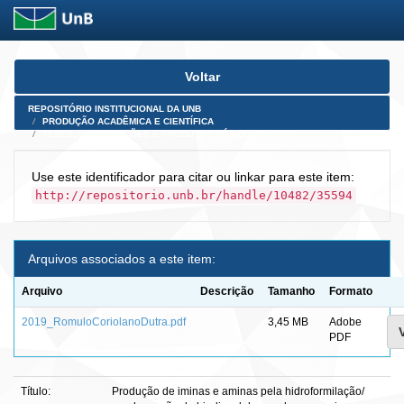
Skip
Voltar
navigation
REPOSITÓRIO INSTITUCIONAL DA UNB
PRODUÇÃO ACADÊMICA E CIENTÍFICA
TESES, DISSERTAÇÕES E PRODUTOS PÓS-DOUTORADO
Use este identificador para citar ou linkar para este item:
http://repositorio.unb.br/handle/10482/35594
Arquivos associados a este item:
Arquivo
Descrição
Tamanho
Formato
2019_RomuloCoriolanoDutra.pdf
3,45 MB
Adobe
PDF
Título:
Produção de iminas e aminas pela hidroformilação/