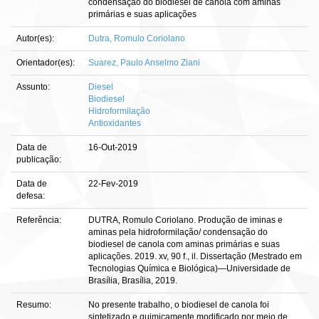
condensação do biodiesel de canola com aminas
primárias e suas aplicações
Autor(es):
Dutra, Romulo Coriolano
Orientador(es):
Suarez, Paulo Anselmo Ziani
Assunto:
Diesel
Biodiesel
Hidroformilação
Antioxidantes
Data de
16-Out-2019
publicação:
Data de
22-Fev-2019
defesa:
Referência:
DUTRA, Romulo Coriolano. Produção de iminas e
aminas pela hidroformilação/ condensação do
biodiesel de canola com aminas primárias e suas
aplicações. 2019. xv, 90 f., il. Dissertação (Mestrado em
Tecnologias Química e Biológica)—Universidade de
Brasília, Brasília, 2019.
Resumo:
No presente trabalho, o biodiesel de canola foi
sintetizado e quimicamente modificado por meio de