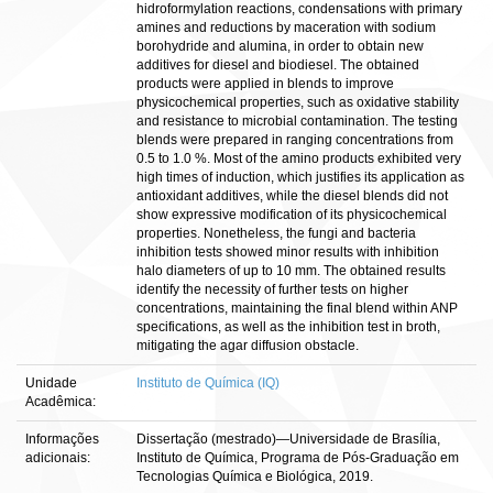
hidroformylation reactions, condensations with primary
amines and reductions by maceration with sodium
borohydride and alumina, in order to obtain new
additives for diesel and biodiesel. The obtained
products were applied in blends to improve
physicochemical properties, such as oxidative stability
and resistance to microbial contamination. The testing
blends were prepared in ranging concentrations from
0.5 to 1.0 %. Most of the amino products exhibited very
high times of induction, which justifies its application as
antioxidant additives, while the diesel blends did not
show expressive modification of its physicochemical
properties. Nonetheless, the fungi and bacteria
inhibition tests showed minor results with inhibition
halo diameters of up to 10 mm. The obtained results
identify the necessity of further tests on higher
concentrations, maintaining the final blend within ANP
specifications, as well as the inhibition test in broth,
mitigating the agar diffusion obstacle.
Unidade
Instituto de Química (IQ)
Acadêmica:
Informações
Dissertação (mestrado)—Universidade de Brasília,
adicionais:
Instituto de Química, Programa de Pós-Graduação em
Tecnologias Química e Biológica, 2019.