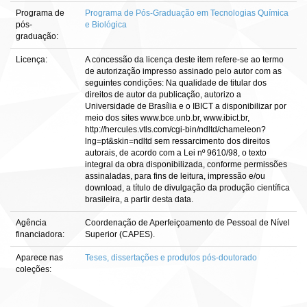
Programa de
Programa de Pós-Graduação em Tecnologias Química
pós-
e Biológica
graduação:
Licença:
A concessão da licença deste item refere-se ao termo
de autorização impresso assinado pelo autor com as
seguintes condições: Na qualidade de titular dos
direitos de autor da publicação, autorizo a
Universidade de Brasília e o IBICT a disponibilizar por
meio dos sites www.bce.unb.br, www.ibict.br,
http://hercules.vtls.com/cgi-bin/ndltd/chameleon?
lng=pt&skin=ndltd sem ressarcimento dos direitos
autorais, de acordo com a Lei nº 9610/98, o texto
integral da obra disponibilizada, conforme permissões
assinaladas, para fins de leitura, impressão e/ou
download, a título de divulgação da produção científica
brasileira, a partir desta data.
Agência
Coordenação de Aperfeiçoamento de Pessoal de Nível
financiadora:
Superior (CAPES).
Aparece nas
Teses, dissertações e produtos pós-doutorado
coleções: