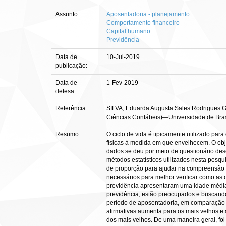
Assunto:
Aposentadoria - planejamento
Comportamento financeiro
Capital humano
Previdência
Data de
10-Jul-2019
publicação:
Data de
1-Fev-2019
defesa:
Referência:
SILVA, Eduarda Augusta Sales Rodrigues Gom
Ciências Contábeis)—Universidade de Brasíl
Resumo:
O ciclo de vida é tipicamente utilizado pa
físicas à medida em que envelhecem. O obje
dados se deu por meio de questionário dese
métodos estatísticos utilizados nesta pesqu
de proporção para ajudar na compreensão d
necessários para melhor verificar como as
previdência apresentaram uma idade média
previdência, estão preocupados e buscando
período de aposentadoria, em comparação c
afirmativas aumenta para os mais velhos e
dos mais velhos. De uma maneira geral, fo