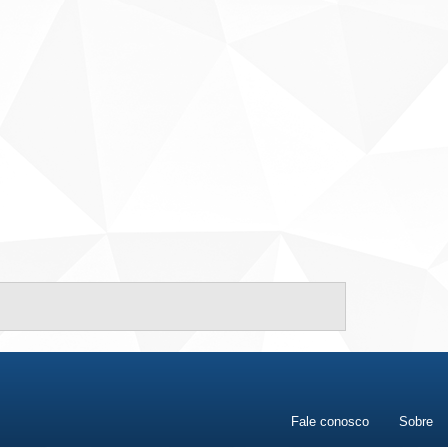
Fale conosco
Sobre