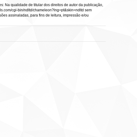
: Na qualidade de titular dos direitos de autor da publicação,
s.vtls.com/cgi-bin/ndltd/chameleon?lng=pt&skin=ndltd sem
sões assinaladas, para fins de leitura, impressão e/ou