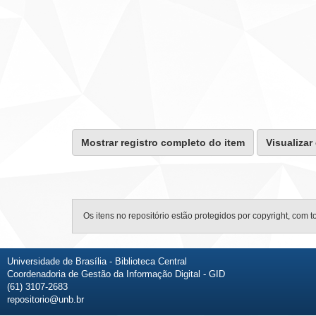
Mostrar registro completo do item
Visualizar
Os itens no repositório estão protegidos por copyright, com t
Universidade de Brasília - Biblioteca Central
Coordenadoria de Gestão da Informação Digital - GID
(61) 3107-2683
repositorio@unb.br