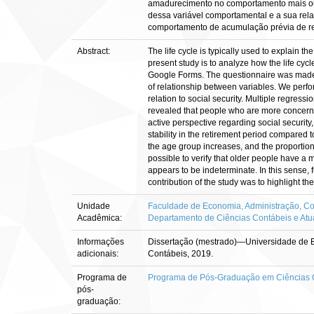
amadurecimento no comportamento mais ou 
dessa variável comportamental e a sua relaç
comportamento de acumulação prévia de rec
Abstract:
The life cycle is typically used to explain t
present study is to analyze how the life cyc
Google Forms. The questionnaire was made a
of relationship between variables. We perfor
relation to social security. Multiple regres
revealed that people who are more concerned
active perspective regarding social security
stability in the retirement period compared 
the age group increases, and the proportion
possible to verify that older people have a 
appears to be indeterminate. In this sense, f
contribution of the study was to highlight th
Unidade
Faculdade de Economia, Administração, Con
Acadêmica:
Departamento de Ciências Contábeis e Atu
Informações
Dissertação (mestrado)—Universidade de B
adicionais:
Contábeis, 2019.
Programa de
Programa de Pós-Graduação em Ciências 
pós-
graduação: