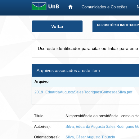
Comunidades e Coleções
Skip
REPOSITÓRIO INSTITUCIO
Voltar
navigation
Use este identificador para citar ou linkar para este
Arquivos associados a este item:
Arquivo
2019_EduardaAugustaSalesRodriguesGomesdaSilva.pdf
Título:
A imprevidência da previdência : como o ci
Autor(es):
Silva, Eduarda Augusta Sales Rodrigues 
Orientador(es):
Silva, César Augusto Tibúrcio