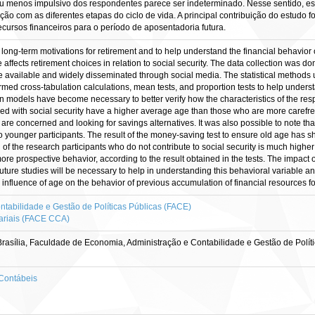
menos impulsivo dos respondentes parece ser indeterminado. Nesse sentido, es
ão com as diferentes etapas do ciclo de vida. A principal contribuição do estudo f
ursos financeiros para o período de aposentadoria futura.
he long-term motivations for retirement and to help understand the financial behavior 
le affects retirement choices in relation to social security. The data collection was 
vailable and widely disseminated through social media. The statistical methods us
med cross-tabulation calculations, mean tests, and proportion tests to help understan
sion models have become necessary to better verify how the characteristics of the res
 with social security have a higher average age than those who are more carefree.
, are concerned and looking for savings alternatives. It was also possible to note th
to younger participants. The result of the money-saving test to ensure old age has s
 of the research participants who do not contribute to social security is much high
more prospective behavior, according to the result obtained in the tests. The impact
uture studies will be necessary to help in understanding this behavioral variable and i
e influence of age on the behavior of previous accumulation of financial resources fo
tabilidade e Gestão de Políticas Públicas (FACE)
ariais (FACE CCA)
rasília, Faculdade de Economia, Administração e Contabilidade e Gestão de Polí
Contábeis