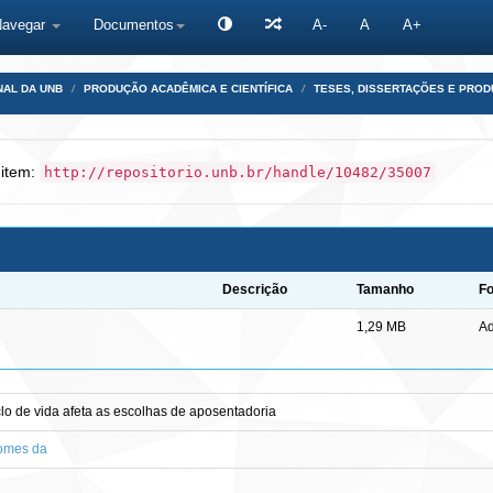
Navegar
Documentos
A-
A
A+
NAL DA UNB
PRODUÇÃO ACADÊMICA E CIENTÍFICA
TESES, DISSERTAÇÕES E PRO
 item:
http://repositorio.unb.br/handle/10482/35007
Descrição
Tamanho
F
1,29 MB
A
clo de vida afeta as escolhas de aposentadoria
Gomes da