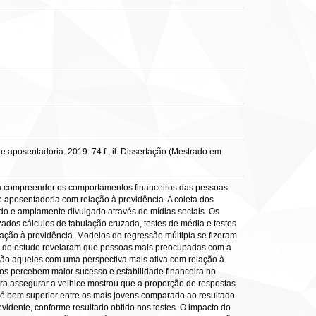
 aposentadoria. 2019. 74 f., il. Dissertação (Mestrado em
ar a compreender os comportamentos financeiros das pessoas
e aposentadoria com relação à previdência. A coleta dos
ado e amplamente divulgado através de mídias sociais. Os
izados cálculos de tabulação cruzada, testes de média e testes
ação à previdência. Modelos de regressão múltipla se fizeram
dos do estudo revelaram que pessoas mais preocupadas com a
ão aqueles com uma perspectiva mais ativa com relação à
hos percebem maior sucesso e estabilidade financeira no
ra assegurar a velhice mostrou que a proporção de respostas
 é bem superior entre os mais jovens comparado ao resultado
idente, conforme resultado obtido nos testes. O impacto do