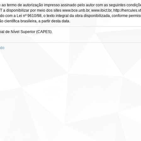
e ao termo de autorização impresso assinado pelo autor com as seguintes condições
CT a disponibilizar por meio dos sites www.bce.unb.br, www.ibict.br, http://hercule
rdo com a Lei nº 9610/98, o texto integral da obra disponibilizada, conforme permis
científica brasileira, a partir desta data.
al de Nível Superior (CAPES).
ado