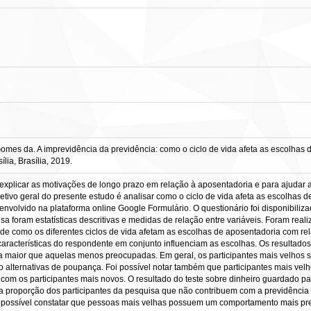
es da. A imprevidência da previdência: como o ciclo de vida afeta as escolhas de
ia, Brasília, 2019.
ra explicar as motivações de longo prazo em relação à aposentadoria e para ajud
tivo geral do presente estudo é analisar como o ciclo de vida afeta as escolhas d
nvolvido na plataforma online Google Formulário. O questionário foi disponibiliz
isa foram estatísticas descritivas e medidas de relação entre variáveis. Foram real
e como os diferentes ciclos de vida afetam as escolhas de aposentadoria com rel
 características do respondente em conjunto influenciam as escolhas. Os resulta
 maior que aquelas menos preocupadas. Em geral, os participantes mais velhos s
 alternativas de poupança. Foi possível notar também que participantes mais vel
om os participantes mais novos. O resultado do teste sobre dinheiro guardado pa
 a proporção dos participantes da pesquisa que não contribuem com a previdência
i possível constatar que pessoas mais velhas possuem um comportamento mais prev