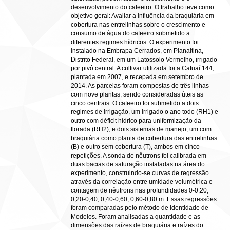
desenvolvimento do cafeeiro. O trabalho teve como
objetivo geral: Avaliar a influência da braquiária em
cobertura nas entrelinhas sobre o crescimento e
consumo de água do cafeeiro submetido a
diferentes regimes hídricos. O experimento foi
instalado na Embrapa Cerrados, em Planaltina,
Distrito Federal, em um Latossolo Vermelho, irrigado
por pivô central. A cultivar utilizada foi a Catuaí 144,
plantada em 2007, e recepada em setembro de
2014. As parcelas foram compostas de três linhas
com nove plantas, sendo consideradas úteis as
cinco centrais. O cafeeiro foi submetido a dois
regimes de irrigação, um irrigado o ano todo (RH1) e
outro com déficit hídrico para uniformização da
florada (RH2); e dois sistemas de manejo, um com
braquiária como planta de cobertura das entrelinhas
(B) e outro sem cobertura (T), ambos em cinco
repetições. A sonda de nêutrons foi calibrada em
duas bacias de saturação instaladas na área do
experimento, construindo-se curvas de regressão
através da correlação entre umidade volumétrica e
contagem de nêutrons nas profundidades 0-0,20;
0,20-0,40; 0,40-0,60; 0,60-0,80 m. Essas regressões
foram comparadas pelo método de Identidade de
Modelos. Foram analisadas a quantidade e as
dimensões das raízes de braquiária e raízes do