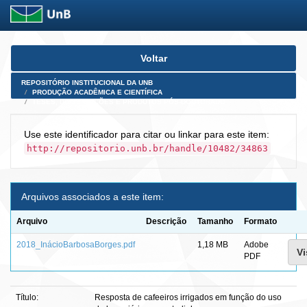
Skip
Voltar
navigation
REPOSITÓRIO INSTITUCIONAL DA UNB
PRODUÇÃO ACADÊMICA E CIENTÍFICA
TESES, DISSERTAÇÕES E PRODUTOS PÓS-DOUTORADO
Use este identificador para citar ou linkar para este item:
http://repositorio.unb.br/handle/10482/34863
Arquivos associados a este item:
Arquivo
Descrição
Tamanho
Formato
2018_InácioBarbosaBorges.pdf
1,18 MB
Adobe
Vi
PDF
Título:
Resposta de cafeeiros irrigados em função do uso