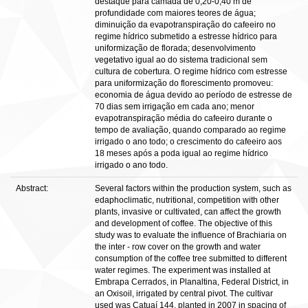
destaque para camada de 0,20-0,40 m de
profundidade com maiores teores de água;
diminuição da evapotranspiração do cafeeiro no
regime hídrico submetido a estresse hídrico para
uniformização de florada; desenvolvimento
vegetativo igual ao do sistema tradicional sem
cultura de cobertura. O regime hídrico com estresse
para uniformização do florescimento promoveu:
economia de água devido ao período de estresse de
70 dias sem irrigação em cada ano; menor
evapotranspiração média do cafeeiro durante o
tempo de avaliação, quando comparado ao regime
irrigado o ano todo; o crescimento do cafeeiro aos
18 meses após a poda igual ao regime hídrico
irrigado o ano todo.
Abstract:
Several factors within the production system, such as
edaphoclimatic, nutritional, competition with other
plants, invasive or cultivated, can affect the growth
and development of coffee. The objective of this
study was to evaluate the influence of Brachiaria on
the inter - row cover on the growth and water
consumption of the coffee tree submitted to different
water regimes. The experiment was installed at
Embrapa Cerrados, in Planaltina, Federal District, in
an Oxisoil, irrigated by central pivot. The cultivar
used was Catuaí 144, planted in 2007 in spacing of