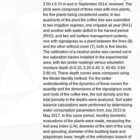
3.50 x 0.70 m and in September 2014, received. The
plots were composed of three rows with nine plants,
the five plants being considered useful. In two
quadrants of the pivot the coffee tree was submitted
to two irrigation regimes, one irrigated all year (RH1)
and another with water deficit in the harvest period
(RH2); and two soil surface management systems,
one with signalgrass as a plant between the lines (B)
and the other without cover (T), both in five blocks.
The calibration of a neutron probe was carried out in
two saturation basins installed in the experimental
area, with two probe readings versus volumetric
moisture depth (0-0.20, 0.20-0.40, 0, 40-60, 0.60-
0.80 m). These depth curves were compared using
the Model Identity method. For the better
understanding of the dynamics of these curves the
quantity and the dimensions of the signalgrass roots
and roots of the coffee tree, the soil density and the
total porosity in the depths were analyzed. Soil water
balance calculations were performed by determining
water consumption parameters from July 2015 to
May 2017. In this same period, monthly biometric
evaluations of the plants were made, measuring the
leaf area index (LAI), diameter of the skirt of the lung
and sprouting; diameter of the budding base and
plagiotropic base; length of the orthotropic branch of