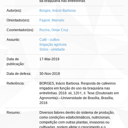
da braquiária nas entrelinhas
Autor(es):
Borges, Inácio Barbosa
Orientador(es):
Fagioli, Marcelo
Coorientador(es):
Rocha, Omar Cruz
Assunto:
Café - cultivo
Irrigação agrícola
Solos - umidade
Data de
17-Mai-2019
publicação:
Data de defesa:
30-Nov-2018
Referência:
BORGES, Inácio Barbosa. Resposta de cafeeiros
irrigados em função do uso da braquiária nas
entrelinhas. 2018. xii, 120 f., il. Tese (Doutorado em
Agronomia)—Universidade de Brasília, Brasília,
2018.
Resumo:
Diversos fatores dentro do sistema de produção,
como condições edafoclimáticos, nutricionais,
competição com outras plantas, invasoras ou
cultivadas, podem afetar o crescimento e o