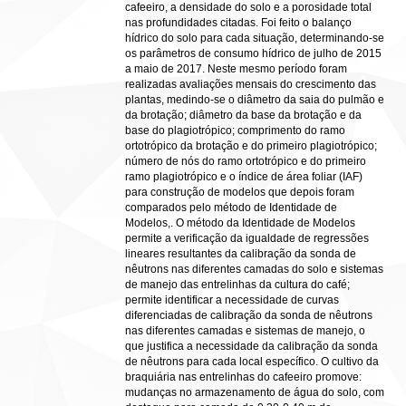
cafeeiro, a densidade do solo e a porosidade total
nas profundidades citadas. Foi feito o balanço
hídrico do solo para cada situação, determinando-se
os parâmetros de consumo hídrico de julho de 2015
a maio de 2017. Neste mesmo período foram
realizadas avaliações mensais do crescimento das
plantas, medindo-se o diâmetro da saia do pulmão e
da brotação; diâmetro da base da brotação e da
base do plagiotrópico; comprimento do ramo
ortotrópico da brotação e do primeiro plagiotrópico;
número de nós do ramo ortotrópico e do primeiro
ramo plagiotrópico e o índice de área foliar (IAF)
para construção de modelos que depois foram
comparados pelo método de Identidade de
Modelos,. O método da Identidade de Modelos
permite a verificação da igualdade de regressões
lineares resultantes da calibração da sonda de
nêutrons nas diferentes camadas do solo e sistemas
de manejo das entrelinhas da cultura do café;
permite identificar a necessidade de curvas
diferenciadas de calibração da sonda de nêutrons
nas diferentes camadas e sistemas de manejo, o
que justifica a necessidade da calibração da sonda
de nêutrons para cada local específico. O cultivo da
braquiária nas entrelinhas do cafeeiro promove:
mudanças no armazenamento de água do solo, com