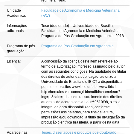
regime all year.
Unidade
Faculdade de Agronomia e Medicina Veterinária
Acadêmica:
(FAV)
Informações
Tese (doutorado)—Universidade de Brasília,
adicionais:
Faculdade de Agronomia e Medicina Veterinária,
Programa de Pós-Graduação em Agronomia, 2018.
Programa de pós-
Programa de Pós-Graduação em Agronomia
graduação:
Licença:
A concessão da licença deste item refere-se ao
termo de autorização impresso assinado pelo autor
com as seguintes condições: Na qualidade de titular
dos direitos de autor da publicação, autorizo a
Universidade de Brasília e o IBICT a disponibilizar
por meio dos sites www.bce.unb.br, www.ibict.br,
http://hercules.vtls.com/cgi-bin/ndltd/chameleon?
lng=pt&skin=ndltd sem ressarcimento dos direitos
autorais, de acordo com a Lei nº 9610/98, o texto
integral da obra disponibilizada, conforme
permissões assinaladas, para fins de leitura,
impressão e/ou download, a título de divulgação da
produção científica brasileira, a partir desta data.
Aparece nas
Teses, dissertações e produtos pós-doutorado