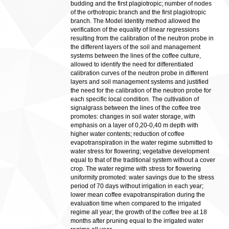
budding and the first plagiotropic; number of nodes
of the orthotropic branch and the first plagiotropic
branch. The Model Identity method allowed the
verification of the equality of linear regressions
resulting from the calibration of the neutron probe in
the different layers of the soil and management
systems between the lines of the coffee culture,
allowed to identify the need for differentiated
calibration curves of the neutron probe in different
layers and soil management systems and justified
the need for the calibration of the neutron probe for
each specific local condition. The cultivation of
signalgrass between the lines of the coffee tree
promotes: changes in soil water storage, with
emphasis on a layer of 0,20-0,40 m depth with
higher water contents; reduction of coffee
evapotranspiration in the water regime submitted to
water stress for flowering; vegetative development
equal to that of the traditional system without a cover
crop. The water regime with stress for flowering
uniformity promoted: water savings due to the stress
period of 70 days without irrigation in each year;
lower mean coffee evapotranspiration during the
evaluation time when compared to the irrigated
regime all year; the growth of the coffee tree at 18
months after pruning equal to the irrigated water