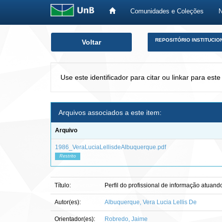
Comunidades e Coleções
Skip
REPOSITÓRIO INSTITUCIO
Voltar
navigation
Use este identificador para citar ou linkar para este
Arquivos associados a este item:
Arquivo
1986_VeraLuciaLellisdeAlbuquerque.pdf
Restrito
Título:
Perfil do profissional de informação atuand
Autor(es):
Albuquerque, Vera Lucia Lellis De
Orientador(es):
Robredo, Jaime