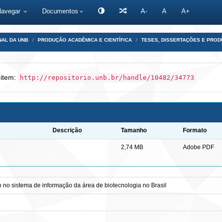
Navegar
Documentos
A-
A
A+
NAL DA UNB
PRODUÇÃO ACADÊMICA E CIENTÍFICA
TESES, DISSERTAÇÕES E PRO
 item:
http://repositorio.unb.br/handle/10482/34773
Descrição
Tamanho
Formato
2,74 MB
Adobe PDF
o no sistema de informação da área de biotecnologia no Brasil