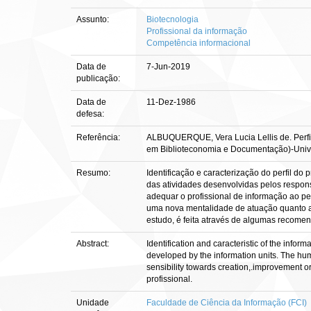
Assunto:
Biotecnologia
Profissional da informação
Competência informacional
Data de
7-Jun-2019
publicação:
Data de
11-Dez-1986
defesa:
Referência:
ALBUQUERQUE, Vera Lucia Lellis de. Perfil d
em Biblioteconomia e Documentação)-Univer
Resumo:
Identificação e caracterização do perfil do 
das atividades desenvolvidas pelos respon
adequar o profissional de informação ao pe
uma nova mentalidade de atuação quanto a 
estudo, é feita através de algumas recome
Abstract:
Identification and caracteristic of the infor
developed by the information units. The hu
sensibility towards creation,.improvement o
profissional.
Unidade
Faculdade de Ciência da Informação (FCI)