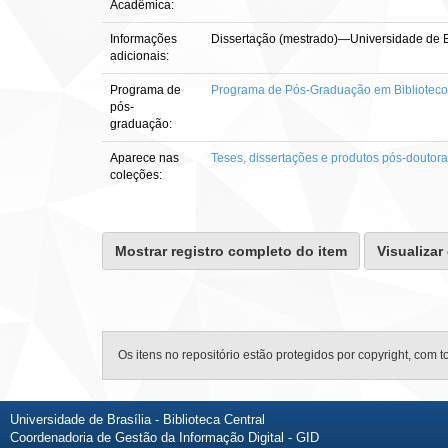
Acadêmica:
Informações
Dissertação (mestrado)—Universidade de Br
adicionais:
Programa de
Programa de Pós-Graduação em Bibliotec
pós-
graduação:
Aparece nas
Teses, dissertações e produtos pós-doutor
coleções:
Mostrar registro completo do item
Visualizar
Os itens no repositório estão protegidos por copyright, com t
Universidade de Brasília - Biblioteca Central
Coordenadoria de Gestão da Informação Digital - GID