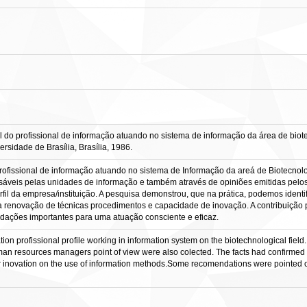
o profissional de informação atuando no sistema de informação da área de biotecnol
sidade de Brasília, Brasília, 1986.
profissional de informação atuando no sistema de Informação da areá de Biotecnologi
sáveis pelas unidades de informação e também através de opiniões emitidas pelo
rfil da empresa/instituição. A pesquisa demonstrou, que na prática, podemos ident
renovação de técnicas procedimentos e capacidade de inovação. A contribuição p
ndações importantes para uma atuação consciente e eficaz.
mation profissional profile working in information system on the biotechnological fiel
man resources managers point of view were also colected. The facts had confirmed 
r inovatíon on the use of information methods.Some recomendations were pointed ou