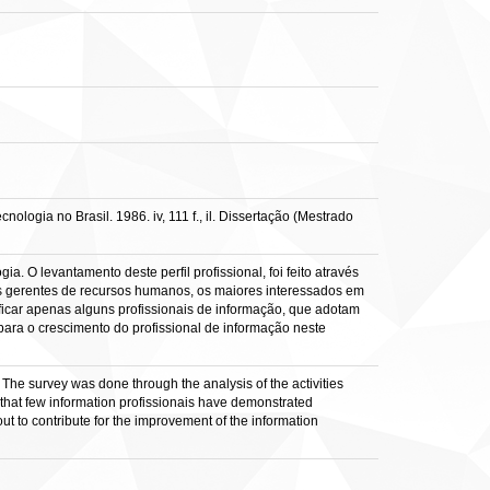
ogia no Brasil. 1986. iv, 111 f., il. Dissertação (Mestrado
a. O levantamento deste perfil profissional, foi feito através
s gerentes de recursos humanos, os maiores interessados em
ificar apenas alguns profissionais de informação, que adotam
ara o crescimento do profissional de informação neste
d. The survey was done through the analysis of the activities
that few information profissionais have demonstrated
t to contribute for the improvement of the information