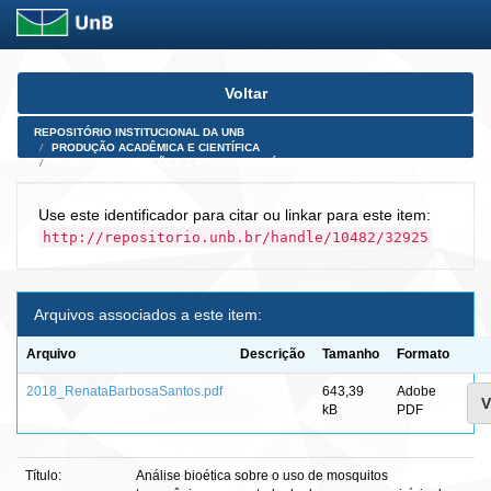
Skip
Voltar
navigation
REPOSITÓRIO INSTITUCIONAL DA UNB
PRODUÇÃO ACADÊMICA E CIENTÍFICA
TESES, DISSERTAÇÕES E PRODUTOS PÓS-DOUTORADO
Use este identificador para citar ou linkar para este item:
http://repositorio.unb.br/handle/10482/32925
Arquivos associados a este item:
Arquivo
Descrição
Tamanho
Formato
2018_RenataBarbosaSantos.pdf
643,39
Adobe
V
kB
PDF
Título:
Análise bioética sobre o uso de mosquitos