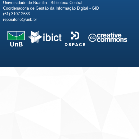
Universidade de Brasília - Biblioteca Central
Coordenadoria de Gestão da Informação Digital - GID
(61) 3107-2683
repositorio@unb.br
Fale conosco
Sobre