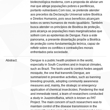
biotecnológica moderna, com a proposta de aliviar um
mal que atinge populações pobres e periféricas,
portanto vulneráveis.Com isso, se pretende atender
aos preceitos da Declaração Universal sobre Bioética
e Direitos Humanos, pois seus benefícios alcançam
todos os seres humanos de modo igualitário. Também
busca atender os princípios de Bioética de proteção,
pois alcança as populações mais marginalizadas que
sofrem com as epidemias de Dengue. Face a este
panorama, a presente dissertação propõe a Bioética
de proteção como fundamentação teórica, capaz de
refletir sobre os conflitos e contradições morais
enfrentados pela sociedade.
Abstract:
Dengue is a public health problem in the world,
especially in South Countries and in tropical climates,
such as Brazil. The tools used to control Aedes aegypti
mosquito, the one that transmits Dengue, are
summarized in preventive activities, such as banning
breeding grounds, adopting community awareness
measures and, mainly, the strategic or emergency
application of chemical insecticides. Pondering the real
and immediate need, a team of researchers conducted
a study in Juazeiro/Bahia, which is known as PAT
Project. The main concern of such researchers was to
maintain control of the disease transmission in the