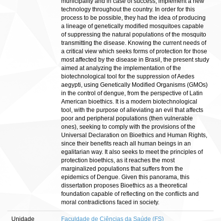
municipality and in case of success, implement a new
technology throughout the country. In order for this
process to be possible, they had the idea of producing
a lineage of genetically modified mosquitoes capable
of suppressing the natural populations of the mosquito
transmitting the disease. Knowing the current needs of
a critical view which seeks forms of protection for those
most affected by the disease in Brasil, the present study
aimed at analyzing the implementation of the
biotechnological tool for the suppression of Aedes
aegypti, using Genetically Modified Organisms (GMOs)
in the control of dengue, from the perspective of Latin
American bioethics. It is a modern biotechnological
tool, with the purpose of alleviating an evil that affects
poor and peripheral populations (then vulnerable
ones), seeking to comply with the provisions of the
Universal Declaration on Bioethics and Human Rights,
since their benefits reach all human beings in an
egalitarian way. It also seeks to meet the principles of
protection bioethics, as it reaches the most
marginalized populations that suffers from the
epidemics of Dengue. Given this panorama, this
dissertation proposes Bioethics as a theoretical
foundation capable of reflecting on the conflicts and
moral contradictions faced in society.
Unidade
Faculdade de Ciências da Saúde (FS)