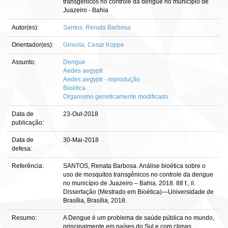
transgênicos no controle da dengue no município de
Juazeiro - Bahia
Autor(es):
Santos, Renata Barbosa
Orientador(es):
Grisolia, Cesar Koppe
Assunto:
Dengue
Aedes aegypti
Aedes aegypti - reprodução
Bioética
Organismo geneticamente modificado
Data de
23-Out-2018
publicação:
Data de
30-Mai-2018
defesa:
Referência:
SANTOS, Renata Barbosa. Análise bioética sobre o
uso de mosquitos transgênicos no controle da dengue
no município de Juazeiro – Bahia. 2018. 88 f., il.
Dissertação (Mestrado em Bioética)—Universidade de
Brasília, Brasília, 2018.
Resumo:
A Dengue é um problema de saúde pública no mundo,
principalmente em países do Sul e com climas