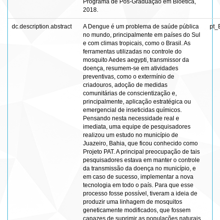
Programa de Pós-Graduação em Bioética,
2018.
dc.description.abstract
A Dengue é um problema de saúde pública
pt_
no mundo, principalmente em países do Sul
e com climas tropicais, como o Brasil. As
ferramentas utilizadas no controle do
mosquito Aedes aegypti, transmissor da
doença, resumem-se em atividades
preventivas, como o extermínio de
criadouros, adoção de medidas
comunitárias de conscientização e,
principalmente, aplicação estratégica ou
emergencial de inseticidas químicos.
Pensando nesta necessidade real e
imediata, uma equipe de pesquisadores
realizou um estudo no município de
Juazeiro, Bahia, que ficou conhecido como
Projeto PAT. A principal preocupação de tais
pesquisadores estava em manter o controle
da transmissão da doença no município, e
em caso de sucesso, implementar a nova
tecnologia em todo o país. Para que esse
processo fosse possível, tiveram a ideia de
produzir uma linhagem de mosquitos
geneticamente modificados, que fossem
capazes de suprimir as populações naturais