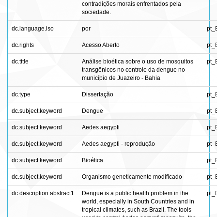
contradições morais enfrentados pela
sociedade.
dc.language.iso
por
pt_
dc.rights
Acesso Aberto
pt_
dc.title
Análise bioética sobre o uso de mosquitos
pt_
transgênicos no controle da dengue no
município de Juazeiro - Bahia
dc.type
Dissertação
pt_
dc.subject.keyword
Dengue
pt_
dc.subject.keyword
Aedes aegypti
pt_
dc.subject.keyword
Aedes aegypti - reprodução
pt_
dc.subject.keyword
Bioética
pt_
dc.subject.keyword
Organismo geneticamente modificado
pt_
dc.description.abstract1
Dengue is a public health problem in the
pt_
world, especially in South Countries and in
tropical climates, such as Brazil. The tools