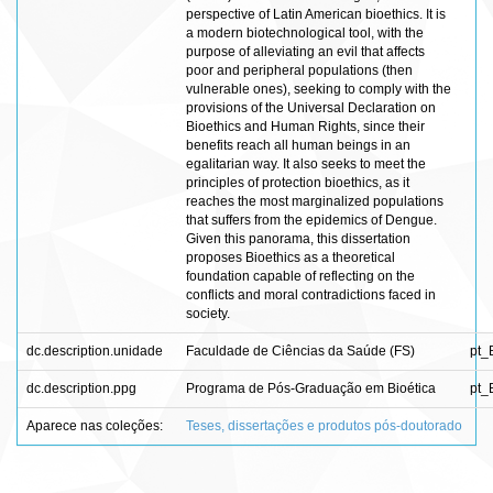
perspective of Latin American bioethics. It is
a modern biotechnological tool, with the
purpose of alleviating an evil that affects
poor and peripheral populations (then
vulnerable ones), seeking to comply with the
provisions of the Universal Declaration on
Bioethics and Human Rights, since their
benefits reach all human beings in an
egalitarian way. It also seeks to meet the
principles of protection bioethics, as it
reaches the most marginalized populations
that suffers from the epidemics of Dengue.
Given this panorama, this dissertation
proposes Bioethics as a theoretical
foundation capable of reflecting on the
conflicts and moral contradictions faced in
society.
dc.description.unidade
Faculdade de Ciências da Saúde (FS)
pt_
dc.description.ppg
Programa de Pós-Graduação em Bioética
pt_
Aparece nas coleções:
Teses, dissertações e produtos pós-doutorado