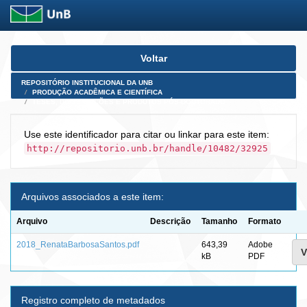
Skip
Voltar
navigation
REPOSITÓRIO INSTITUCIONAL DA UNB
PRODUÇÃO ACADÊMICA E CIENTÍFICA
TESES, DISSERTAÇÕES E PRODUTOS PÓS-DOUTORADO
Use este identificador para citar ou linkar para este item:
http://repositorio.unb.br/handle/10482/32925
Arquivos associados a este item:
Arquivo
Descrição
Tamanho
Formato
2018_RenataBarbosaSantos.pdf
643,39
Adobe
V
kB
PDF
Registro completo de metadados