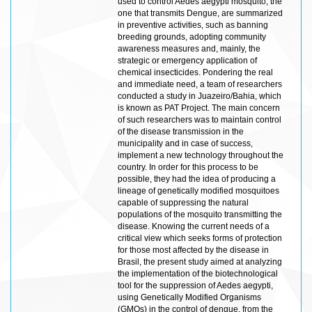
used to control Aedes aegypti mosquito, the
one that transmits Dengue, are summarized
in preventive activities, such as banning
breeding grounds, adopting community
awareness measures and, mainly, the
strategic or emergency application of
chemical insecticides. Pondering the real
and immediate need, a team of researchers
conducted a study in Juazeiro/Bahia, which
is known as PAT Project. The main concern
of such researchers was to maintain control
of the disease transmission in the
municipality and in case of success,
implement a new technology throughout the
country. In order for this process to be
possible, they had the idea of producing a
lineage of genetically modified mosquitoes
capable of suppressing the natural
populations of the mosquito transmitting the
disease. Knowing the current needs of a
critical view which seeks forms of protection
for those most affected by the disease in
Brasil, the present study aimed at analyzing
the implementation of the biotechnological
tool for the suppression of Aedes aegypti,
using Genetically Modified Organisms
(GMOs) in the control of dengue, from the