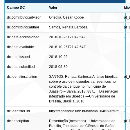
Campo DC
Valor
Idi
dc.contributor.advisor
Grisolia, Cesar Koppe
pt_
dc.contributor.author
Santos, Renata Barbosa
pt_
dc.date.accessioned
2018-10-26T21:42:54Z
-
dc.date.available
2018-10-26T21:42:54Z
-
dc.date.issued
2018-10-23
-
dc.date.submitted
2018-05-30
-
dc.identifier.citation
SANTOS, Renata Barbosa. Análise bioética
pt_
sobre o uso de mosquitos transgênicos no
controle da dengue no município de
Juazeiro – Bahia. 2018. 88 f., il. Dissertação
(Mestrado em Bioética)—Universidade de
Brasília, Brasília, 2018.
dc.identifier.uri
http://repositorio.unb.br/handle/10482/32925
-
dc.description
Dissertação (mestrado)—Universidade de
pt_
Brasília, Faculdade de Ciências da Saúde,