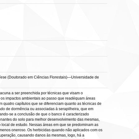
 Tese (Doutorado em Ciências Florestais)—Universidade de
acuna a ser preenchida por técnicas que visam o
m os impactos ambientais ao passo que readéquam áreas
m quatro capítulos que se diferenciam quanto as técnicas de
ado de dormência ou associadas à serapilheira, que em
ando-se a conclusão de que o banco é caracterizado
cionantes do solo para melhor desenvolvimento das mesmas,
no local de estudo. Nessas áreas em que se predominam as
e e menos oneroso. Os herbicidas quando não aplicados com os
cuperação, causando danos às mesmas, logo, há a