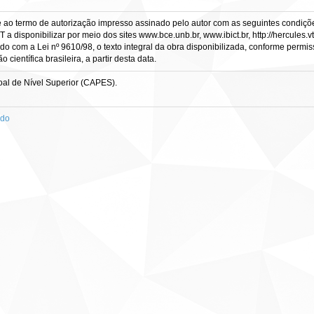
e ao termo de autorização impresso assinado pelo autor com as seguintes condições
CT a disponibilizar por meio dos sites www.bce.unb.br, www.ibict.br, http://hercule
rdo com a Lei nº 9610/98, o texto integral da obra disponibilizada, conforme permis
científica brasileira, a partir desta data.
al de Nível Superior (CAPES).
ado