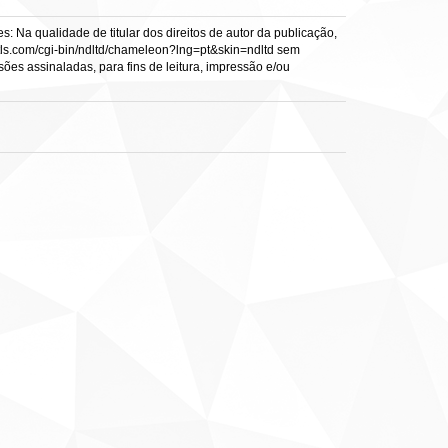
: Na qualidade de titular dos direitos de autor da publicação,
s.vtls.com/cgi-bin/ndltd/chameleon?lng=pt&skin=ndltd sem
sões assinaladas, para fins de leitura, impressão e/ou