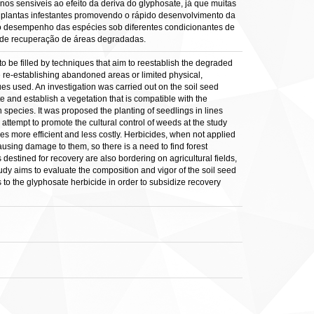
s sensíveis ao efeito da deriva do glyphosate, já que muitas
s plantas infestantes promovendo o rápido desenvolvimento da
, o desempenho das espécies sob diferentes condicionantes de
as de recuperação de áreas degradadas.
to be filled by techniques that aim to reestablish the degraded
 re-establishing abandoned areas or limited physical,
ues used. An investigation was carried out on the soil seed
e and establish a vegetation that is compatible with the
n species. It was proposed the planting of seedlings in lines
n attempt to promote the cultural control of weeds at the study
s more efficient and less costly. Herbicides, when not applied
using damage to them, so there is a need to find forest
 destined for recovery are also bordering on agricultural fields,
udy aims to evaluate the composition and vigor of the soil seed
s to the glyphosate herbicide in order to subsidize recovery