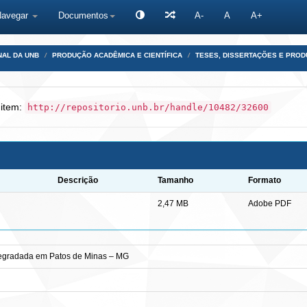
Navegar
Documentos
A-
A
A+
NAL DA UNB
PRODUÇÃO ACADÊMICA E CIENTÍFICA
TESES, DISSERTAÇÕES E PRO
 item:
http://repositorio.unb.br/handle/10482/32600
Descrição
Tamanho
Formato
2,47 MB
Adobe PDF
degradada em Patos de Minas – MG