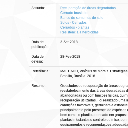
Assunto:
Recuperação de áreas degradadas
Cerrado brasileiro
Banco de sementes do solo
Solos - Cerrados
Cerrados - plantas
Resistência a herbicidas
Data de
3-Set-2018
publicação:
Data de
28-Fev-2018
defesa:
Referência:
MACHADO, Vinícius de Morais. Estratégias 
Brasília, Brasília, 2018.
Resumo:
Os estudos de recuperação de áreas degrad
reestabelecimento das áreas degradadas d
abandonadas ou com funções físicas, químic
recuperação utilizadas. Foi realizado uma
condições favoráveis, germinam e estabel
principalmente pela presença de espécies 
bem como, o plantio adensado em grupos de
plantas infestantes o controle químico, po
equipamentos e recomendações adequadas p