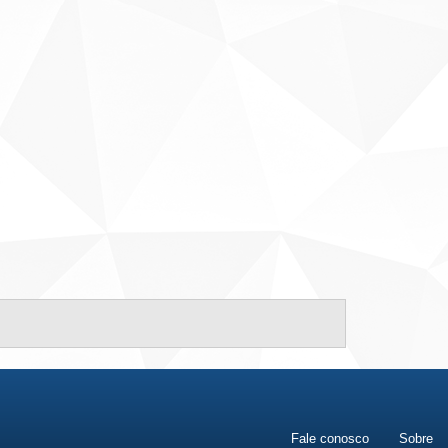
Fale conosco
Sobre