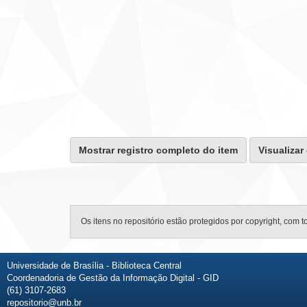
Mostrar registro completo do item
Visualizar
Os itens no repositório estão protegidos por copyright, com t
Universidade de Brasília - Biblioteca Central
Coordenadoria de Gestão da Informação Digital - GID
(61) 3107-2683
repositorio@unb.br