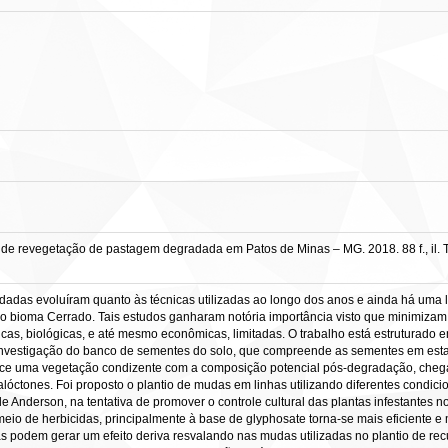
de revegetação de pastagem degradada em Patos de Minas – MG. 2018. 88 f., il.
adas evoluíram quanto às técnicas utilizadas ao longo dos anos e ainda há uma l
o bioma Cerrado. Tais estudos ganharam notória importância visto que minimiza
as, biológicas, e até mesmo econômicas, limitadas. O trabalho está estruturado e
 investigação do banco de sementes do solo, que compreende as sementes em est
ece uma vegetação condizente com a composição potencial pós-degradação, cheg
alóctones. Foi proposto o plantio de mudas em linhas utilizando diferentes condi
 Anderson, na tentativa de promover o controle cultural das plantas infestantes 
r meio de herbicidas, principalmente à base de glyphosate torna-se mais eficient
odem gerar um efeito deriva resvalando nas mudas utilizadas no plantio de re