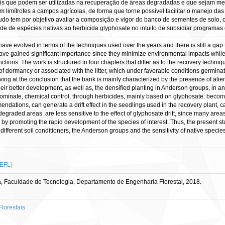
ais que podem ser utilizadas na recuperação de áreas degradadas e que sejam meno
limítrofes a campos agrícolas, de forma que torne possível facilitar o manejo da
tudo tem por objetivo avaliar a composição e vigor do banco de sementes de solo
ade de espécies nativas ao herbicida glyphosate no intuito de subsidiar program
ve evolved in terms of the techniques used over the years and there is still a gap 
ave gained significant importance since they minimize environmental impacts while
tions. The work is structured in four chapters that differ as to the recovery techniq
f dormancy or associated with the litter, which under favorable conditions germinat
iving at the conclusion that the bank is mainly characterized by the presence of alie
 their better development, as well as, the densified planting in Anderson groups, in a
ominate, chemical control, through herbicides, mainly based on glyphosate, become
dations, can generate a drift effect in the seedlings used in the recovery plant, ca
egraded areas. are less sensitive to the effect of glyphosate drift, since many areas
by promoting the rapid development of the species of interest. Thus, the present st
ifferent soil conditioners, the Anderson groups and the sensitivity of native specie
 EFL)
, Faculdade de Tecnologia, Departamento de Engenharia Florestal, 2018.
lorestais