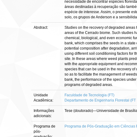
necessidade de encontrar espécies florest
áreas destinadas à recuperação são também 
espécie de interesse. Assim, o presente es
solo, os grupos de Anderson e a sensibilid
Abstract:
Studies on the recovery of degraded areas ha
areas of the Cerrado biome. Such studies h
chemical, biological, and even economic func
bank, which comprises the seeds in a state o
potential composition after degradation, arr
using different soil conditioning factors for
site. In these areas where weed plants pred
with the appropriate equipment and recommen
species that can be used in the recovery of d
so as to facilitate the management of weeds 
bank, the performance of the species under d
programs of degraded areas.
Unidade
Faculdade de Tecnologia (FT)
Acadêmica:
Departamento de Engenharia Florestal (FT
Informações
Tese (doutorado)—Universidade de Brasília
adicionais:
Programa de
Programa de Pós-Graduação em Ciências F
pós-
graduação: