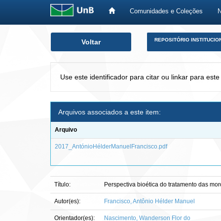
Comunidades e Coleções
Skip
REPOSITÓRIO INSTITUCIO
Voltar
navigation
Use este identificador para citar ou linkar para este
Arquivos associados a este item:
Arquivo
2017_AntónioHélderManuelFrancisco.pdf
Título:
Perspectiva bioética do tratamento das m
Autor(es):
Francisco, Antônio Hélder Manuel
Orientador(es):
Nascimento, Wanderson Flor do