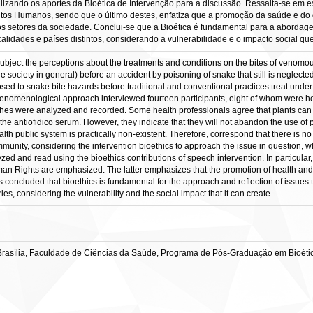
tilizando os aportes da Bioética de Intervenção para a discussão. Ressalta-se em es
eitos Humanos, sendo que o último destes, enfatiza que a promoção da saúde e do
 os setores da sociedade. Conclui-se que a Bioética é fundamental para a abordag
alidades e países distintos, considerando a vulnerabilidade e o impacto social que
subject the perceptions about the treatments and conditions on the bites of venom
he society in general) before an accident by poisoning of snake that still is neglected
posed to snake bite hazards before traditional and conventional practices treat under
enomenological approach interviewed fourteen participants, eight of whom were hea
hes were analyzed and recorded. Some health professionals agree that plants can s
he antiofidico serum. However, they indicate that they will not abandon the use of
h public system is practically non-existent. Therefore, correspond that there is no in
mmunity, considering the intervention bioethics to approach the issue in question, wh
zed and read using the bioethics contributions of speech intervention. In particular, 
an Rights are emphasized. The latter emphasizes that the promotion of health and 
t is concluded that bioethics is fundamental for the approach and reflection of issues 
tries, considering the vulnerability and the social impact that it can create.
rasília, Faculdade de Ciências da Saúde, Programa de Pós-Graduação em Bioétic