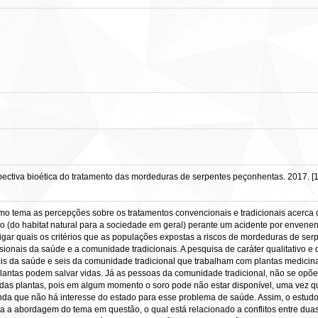
tiva bioética do tratamento das mordeduras de serpentes peçonhentas. 2017. [106
mo tema as percepções sobre os tratamentos convencionais e tradicionais acerc
ro (do habitat natural para a sociedade em geral) perante um acidente por enven
igar quais os critérios que as populações expostas a riscos de mordeduras de serp
ssionais da saúde e a comunidade tradicionais. A pesquisa de caráter qualitativo 
nais da saúde e seis da comunidade tradicional que trabalham com plantas medicina
antas podem salvar vidas. Já as pessoas da comunidade tradicional, não se opõem 
as plantas, pois em algum momento o soro pode não estar disponível, uma vez qu
da que não há interesse do estado para esse problema de saúde. Assim, o estudo c
ra a abordagem do tema em questão, o qual está relacionado a conflitos entre dua