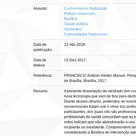
Assunto:
Conhecimento tradicional
Plantas medicinais
Bioética
Saúde pública
Serpentes
Comunidades tradicionais
Data de
12-Abr-2018
publicação:
Data de
15-Dez-2017
defesa:
Referência:
FRANCISCO, Antônio Hélder Manuel. Perspec
de Brasília, Brasília, 2017.
Resumo:
A presente dissertação de mestrado tem co
nova tecnologia que vem de fora para dent
Diante desses olhares, pretendeu-se invest
convencionais tratam sob o olhar dos profi
participantes, dos quais oito são profissio
profissionais da saúde concordam que as pl
estes indicam que não abandonarão o uso d
incipiente ou inexistente. Compreendem ain
considerando a Bioética de intervenção pa