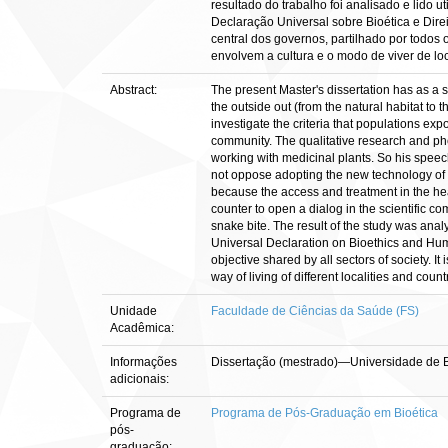
resultado do trabalho foi analisado e lido u
Declaração Universal sobre Bioética e Dir
central dos governos, partilhado por todos
envolvem a cultura e o modo de viver de loc
Abstract:
The present Master's dissertation has as a 
the outside out (from the natural habitat to t
investigate the criteria that populations ex
community. The qualitative research and ph
working with medicinal plants. So his speec
not oppose adopting the new technology of t
because the access and treatment in the healt
counter to open a dialog in the scientific co
snake bite. The result of the study was analy
Universal Declaration on Bioethics and Hum
objective shared by all sectors of society. I
way of living of different localities and coun
Unidade
Faculdade de Ciências da Saúde (FS)
Acadêmica:
Informações
Dissertação (mestrado)—Universidade de B
adicionais:
Programa de
Programa de Pós-Graduação em Bioética
pós-
graduação: