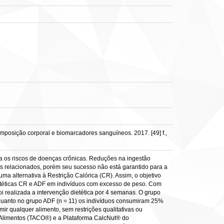
omposição corporal e biomarcadores sanguíneos. 2017. [49] f.,
os riscos de doenças crônicas. Reduções na ingestão
bios relacionados, porém seu sucesso não está garantido para a
ma alternativa à Restrição Calórica (CR). Assim, o objetivo
etéticas CR e ADF em indivíduos com excesso de peso. Com
 realizada a intervenção dietética por 4 semanas. O grupo
enquanto no grupo ADF (n = 11) os indivíduos consumiram 25%
mir qualquer alimento, sem restrições qualitativas ou
os Alimentos (TACO®) e a Plataforma CalcNut® do