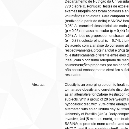
Departamento de Nutrição da Universidad
770 (Teprel®, Portugal), testes de excele
exames bioquímicos foram colhidas e anal
voluntários e coletores. Para comparar se
(realizado a partir do delta) e ANOVA for
0,05”. As características iniciais de cad
(p = 0,98) e massa muscular (p = 0,44) f
0,04). Ambos os grupos demonstraram aind
(p = 0,87), colesterol total (p = 0,74), tri
De acordo com a análise do consumo alimen
respectivamente), proteína total e g/Kg (
foi estatisticamente diferente entre ele
ideal, com o consumo adequado de macro e
as intervenções propostas por maior perí
não possui embasamento cientifico sufic
resultados.
Abstract:
Obesity is an emerging epidemic health pr
to manage obesity and correlate disorders
as an alternative for Calorie Restriction
subjects. With a group of 20 overweight
hypocaloric diet, with 25% of the energy 
alternated with an ad libitum day. Nutri
University of Brasilia (UnB). Body compos
invasive, fast (5 minutes each), comforta
SABIN®, to promote more comfort and safet
ANOVA, and it was consider significantly 