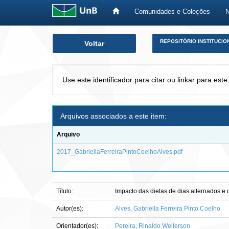
Comunidades e Coleções
Skip
REPOSITÓRIO INSTITUCIO
Voltar
navigation
Use este identificador para citar ou linkar para este
Arquivos associados a este item:
Arquivo
2017_GabriellaFerreiraPintoCoelhoAlves.pdf
Título:
Impacto das dietas de dias alternados e
Autor(es):
Alves, Gabriella Ferreira Pinto Coelho
Orientador(es):
Pereira, Rinaldo Wellerson