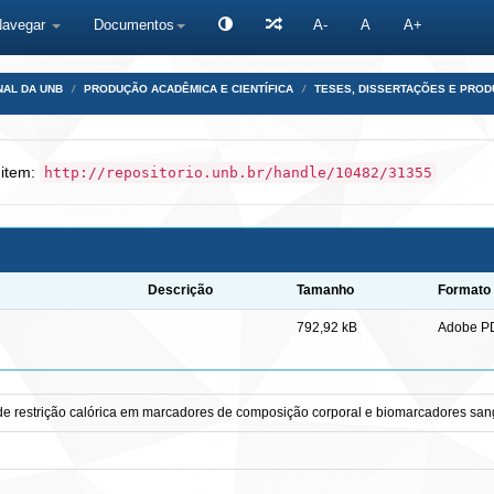
Navegar
Documentos
A-
A
A+
NAL DA UNB
PRODUÇÃO ACADÊMICA E CIENTÍFICA
TESES, DISSERTAÇÕES E PRO
 item:
http://repositorio.unb.br/handle/10482/31355
Descrição
Tamanho
Formato
792,92 kB
Adobe P
 de restrição calórica em marcadores de composição corporal e biomarcadores sa