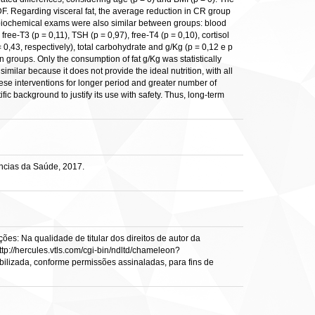
DF. Regarding visceral fat, the average reduction in CR group
n biochemical exams were also similar between groups: blood
 free-T3 (p = 0,11), TSH (p = 0,97), free-T4 (p = 0,10), cortisol
0,43, respectively), total carbohydrate and g/Kg (p = 0,12 e p
een groups. Only the consumption of fat g/Kg was statistically
ilar because it does not provide the ideal nutrition, with all
hese interventions for longer period and greater number of
fic background to justify its use with safety. Thus, long-term
ncias da Saúde, 2017.
es: Na qualidade de titular dos direitos de autor da
ttp://hercules.vtls.com/cgi-bin/ndltd/chameleon?
ibilizada, conforme permissões assinaladas, para fins de