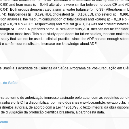
p = 0,98) and lean mass (p = 0,44) alterations were similar between groups CR and A
0,04). Both groups demonstrated a similar water balance (p = 0,39). Alterations i
0,74), triglycerides (p = 0,19), HDL cholesterol (p = 0,10), LDL cholesterol (p = 0,99),
tion analyses, the medium consumption of total calories and kcal/Kg (p = 0,18 e p = 
Kg (p = 0,79 e p = 0,05, respectively) and total fat (p = 0,05) was not different betw
though ADF and CR presents some 10 similar results, ADF diet can not be consider sim
mote lean mass loss. This pilot study open doors for future studies, that can make t
l study that can not be used at clinical practice, since the ADF has not enough scienti
ed o confirm our results and increase our knowledge about ADF.
e Brasília, Faculdade de Ciências da Saúde, Programa de Pós-Graduação em Ciê
as da Saúde
-se ao termo de autorização impresso assinado pelo autor com as seguintes condiçõ
asília e o IBICT a disponibilizar por meio dos sites www.bce.unb.br, www.ibict.br, h
direitos autorais, de acordo com a Lei nº 9610/98, o texto integral da obra dispon
 de divulgação da produção científica brasileira, a partir desta data.
orado