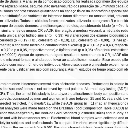
e de Brasília. A análise da composição corporal foi realizada por meio dos equ
nte replicabilidade, seguros, não invasivos, rápidos (duração de 5 minutos cada), 
isadas por profissionais qualificados no espaço físico do laboratório especializ
 a distribuição de variáveis de interesse foram diferentes na amostra total, em cad
am utilizados. Todos os cálculos foram realizados utilizando o programa R e consid
a grupo do estudo demonstram diferenças entre eles, considerando idade (p = 0) e IM
oi similar entre os grupos CR e ADF. Em relação à gordura visceral, a média de re
a um balanço hídrico similar (p = 0,39). As 8 alterações dos exames bioquímicos 
glicerídeos (p = 0,19), HDL colesterol (p = 0,10), LDL colesterol (p = 0,99), T3 livre (p =
tar, o consumo médio de calorias totais e kcal/Kg (p = 0,18 e p = 0,43, respectiva
p = 0,79 e p = 0,05, respectivamente) e lipídeo total (p = 0,05) não diferiu estatis
s (p = 0,0002). Apesar de apresentar alguns resultados semelhantes à CR, a ADF nã
 micronutrientes, e ainda pode levar ao catabolismo muscular. Esse estudo piloto
odo e com maior número de indivíduos. Além disso, esse é um estudo experimental q
iente para justificar seu uso com segurança. Assim, estudos de longo prazo com o
oblem once it increases several risks of chronic diseases. Reductions in calorie i
, but successfulness is not achieved by most patients. Alternate day-fasting (ADF)
 (CR). Thus, the aim of this study is to analyze the alterations in body compositi
 subjects, composed by men and women, with age between 25 and 51 years old, it
needed restricted, in 6 meals/day, while the ADF group (n = 11) had an hypocaloric d
tional analyzes were made based on the Brazilian Food Composition Table (TACO) an
ition was analyzed by the BodPod Gold Standard (Cosmed®, Itália) and InBody 770 (Te
ble and with instantaneous result. Biochemical blood samples were collected and an
y for subjects and professionals. To compare if variants were significantly differ
different the results with “p < 0,05”. Baseline characteristics of each group demonst