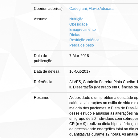
Coorientador(es):
Cadegiani, Flávio Adsuara
Assunto:
Nutrição
Obesidade
Emagrecimento
Dietas
Restrição calórica
Perda de peso
Data de
7-Mar-2018
publicação:
Data de defesa:
16-Out-2017
Referência:
ALVES, Gabriella Ferreira Pinto Coelho. 
il. Dissertação (Mestrado em Ciências da
Resumo:
A obesidade é um problema de saúde ep
calórica, alterações no estilo de vida e
maioria dos pacientes. A Dieta de Dias A
desse estudo é analisar as alterações 
um grupo de 20 indivíduos com sobrepeso
CR (n = 9) realizou dieta hipocalórica,
da necessidade energética total no dia c
quantitativas durante 12 horas. As anali