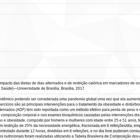
Impacto das dietas de dias alternados e de restrição calórica em marcadores de c
 Saúde)—Universidade de Brasília, Brasília, 2017.
idêmico podendo ser considerada uma pandemia global uma vez que ela aumenta 
 exercícios são as principais intervenções para o tratamento da obesidade e distúr
lternados (ADF) tem sido reportada como um método efetivo para perda de peso e u
na composição corporal e nos exames bioquímicos causadas pelas intervenções di
 e obesidade, composto por homens e mulheres com idade entre 25 e 51 anos, foi
 com restrição de 25% da necessidade energética, fracionada em 6 refeições/dia, 
ontrolado durante 12 horas, divididas em 6 refeições, e no dia livre puderam consu
ses nutricionais foram realizadas utilizando a Tabela Brasileira de Composição d