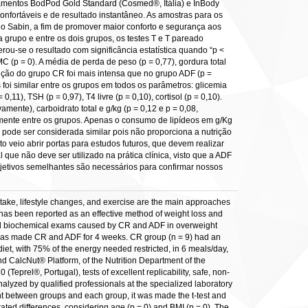
ipamentos BodPod Gold Standard (Cosmed®, Itália) e InBody
confortáveis e de resultado instantâneo. As amostras para os
ado Sabin, a fim de promover maior conforto e segurança aos
a grupo e entre os dois grupos, os testes T e T pareado
erou-se o resultado com significância estatística quando “p <
C (p = 0). A média de perda de peso (p = 0,77), gordura total
dução do grupo CR foi mais intensa que no grupo ADF (p =
foi similar entre os grupos em todos os parâmetros: glicemia
 0,11), TSH (p = 0,97), T4 livre (p = 0,10), cortisol (p = 0,10).
mente), carboidrato total e g/kg (p = 0,12 e p = 0,08,
ticamente entre os grupos. Apenas o consumo de lipídeos em g/Kg
o pode ser considerada similar pois não proporciona a nutrição
 veio abrir portas para estudos futuros, que devem realizar
ue não deve ser utilizado na prática clínica, visto que a ADF
bjetivos semelhantes são necessários para confirmar nossos
ntake, lifestyle changes, and exercise are the main approaches
 has been reported as an effective method of weight loss and
on and biochemical exams caused by CR and ADF in overweight
 was made CR and ADF for 4 weeks. CR group (n = 9) had an
iet, with 75% of the energy needed restricted, in 6 meals/day,
d CalcNut® Platform, of the Nutrition Department of the
prel®, Portugal), tests of excellent replicability, safe, non-
alyzed by qualified professionals at the specialized laboratory
ent between groups and each group, it was made the t-test and
rated differences, considering age (p = 0) and BMI (p = 0). The