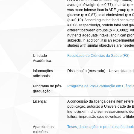
average of weight (p = 0,77), total fat (
was more intense than in ADF group (p = 
glucose (p = 0,87), total cholesterol (p = 
(p = 0,10). According to the food consump
= 0,08, respectively), protein total and g/
different between groups (p = 0,0002). Al
nutrients adequate intake, and it can pro
subjects. In addition, it is an experimenta
studies with similar objectives are need
Unidade
Faculdade de Ciências da Saúde (FS)
Acadêmica:
Informações
Dissertação (mestrado)—Universidade d
adicionais:
Programa de pós-
Programa de Pós-Graduação em Ciênci
graduação:
Licença:
A concessão da licença deste item refere
publicação, autorizo a Universidade de Br
lng=pt&skin=ndltd sem ressarcimento dos 
leitura, impressão e/ou download, a título
Aparece nas
Teses, dissertações e produtos pós-dout
coleções: