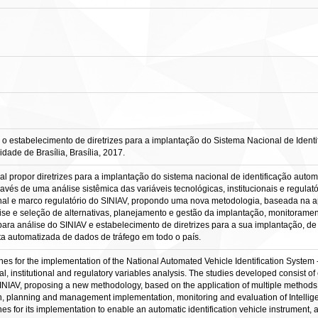
tabelecimento de diretrizes para a implantação do Sistema Nacional de Identificaç
ade de Brasília, Brasília, 2017.
al propor diretrizes para a implantação do sistema nacional de identificação autom
través de uma análise sistêmica das variáveis tecnológicas, institucionais e regul
cional e marco regulatório do SINIAV, propondo uma nova metodologia, baseada na 
ise e seleção de alternativas, planejamento e gestão da implantação, monitorament
 para análise do SINIAV e estabelecimento de diretrizes para a sua implantação, de
eta automatizada de dados de tráfego em todo o país.
nes for the implementation of the National Automated Vehicle Identification System -
l, institutional and regulatory variables analysis. The studies developed consist of 
NIAV, proposing a new methodology, based on the application of multiple methods, 
on, planning and management implementation, monitoring and evaluation of Intellig
es for its implementation to enable an automatic identification vehicle instrument, a