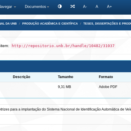
Navegar
Documentos
A-
A
A+
NAL DA UNB
PRODUÇÃO ACADÊMICA E CIENTÍFICA
TESES, DISSERTAÇÕES E PRO
 item:
http://repositorio.unb.br/handle/10482/31037
Descrição
Tamanho
Formato
9,31 MB
Adobe PDF
trizes para a implantação do Sistema Nacional de Identificação Automática de Veí