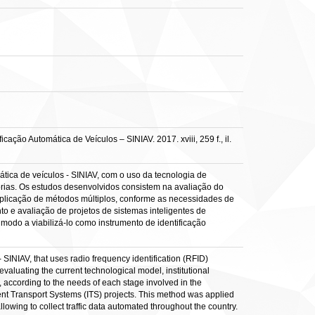
ão Automática de Veículos – SINIAV. 2017. xviii, 259 f., il.
ática de veículos - SINIAV, com o uso da tecnologia de
atórias. Os estudos desenvolvidos consistem na avaliação do
aplicação de métodos múltiplos, conforme as necessidades de
o e avaliação de projetos de sistemas inteligentes de
 modo a viabilizá-lo como instrumento de identificação
 SINIAV, that uses radio frequency identification (RFID)
evaluating the current technological model, institutional
according to the needs of each stage involved in the
ent Transport Systems (ITS) projects. This method was applied
llowing to collect traffic data automated throughout the country.