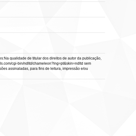
:Na qualidade de titular dos direitos de autor da publicação,
s.vtls.com/cgi-bin/ndltd/chameleon?lng=pt&skin=ndltd sem
sões assinaladas, para fins de leitura, impressão e/ou