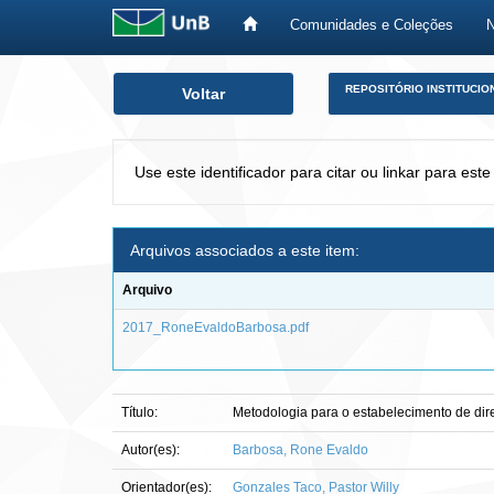
Comunidades e Coleções
Skip
REPOSITÓRIO INSTITUCIO
Voltar
navigation
Use este identificador para citar ou linkar para este
Arquivos associados a este item:
Arquivo
2017_RoneEvaldoBarbosa.pdf
Título:
Metodologia para o estabelecimento de dire
Autor(es):
Barbosa, Rone Evaldo
Orientador(es):
Gonzales Taco, Pastor Willy