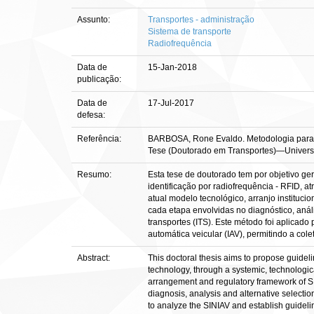
Assunto:
Transportes - administração
Sistema de transporte
Radiofrequência
Data de
15-Jan-2018
publicação:
Data de
17-Jul-2017
defesa:
Referência:
BARBOSA, Rone Evaldo. Metodologia para o es
Tese (Doutorado em Transportes)—Universid
Resumo:
Esta tese de doutorado tem por objetivo ger
identificação por radiofrequência - RFID, a
atual modelo tecnológico, arranjo institu
cada etapa envolvidas no diagnóstico, anál
transportes (ITS). Este método foi aplicado
automática veicular (IAV), permitindo a col
Abstract:
This doctoral thesis aims to propose guideli
technology, through a systemic, technologica
arrangement and regulatory framework of SI
diagnosis, analysis and alternative selecti
to analyze the SINIAV and establish guidelin