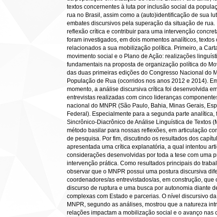
textos concernentes à luta por inclusão social da popul
rua no Brasil, assim como a (auto)identificação de sua lu
embates discursivos pela superação da situação de rua.
reflexão crítica e contribuir para uma intervenção concre
foram investigados, em dois momentos analíticos, texto
relacionados a sua mobilização política. Primeiro, a Cart
movimento social e o Plano de Ação: realizações linguíst
fundamentais na proposta de organização política do M
das duas primeiras edições do Congresso Nacional do 
População de Rua (ocorridos nos anos 2012 e 2014). 
momento, a análise discursiva crítica foi desenvolvida e
entrevistas realizadas com cinco lideranças component
nacional do MNPR (São Paulo, Bahia, Minas Gerais, Espír
Federal). Especialmente para a segunda parte analítica, f
Sincrônico-Diacrônico de Análise Linguística de Textos
método basilar para nossas reflexões, em articulação co
de pesquisa. Por fim, discutindo os resultados dos capítul
apresentada uma crítica explanatória, a qual intentou arti
considerações desenvolvidas por toda a tese com uma p
intervenção prática. Como resultados principais do trabal
observar que o MNPR possui uma postura discursiva dife
coordenadores/as entrevistados/as, em construção, que 
discurso de ruptura e uma busca por autonomia diante d
complexas com Estado e parcerias. O nível discursivo da
MNPR, segundo as análises, mostrou que a natureza int
relações impactam a mobilização social e o avanço nas 