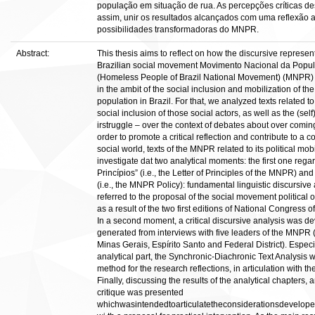
população em situação de rua. As percepções críticas de
assim, unir os resultados alcançados com uma reflexão 
possibilidades transformadoras do MNPR.
Abstract:
This thesis aims to reflect on how the discursive represent
Brazilian social movement Movimento Nacional da Popu
(Homeless People of Brazil National Movement) (MNPR) i
in the ambit of the social inclusion and mobilization of t
population in Brazil. For that, we analyzed texts related to
social inclusion of those social actors, as well as the (self)
irstruggle – over the context of debates about over coming 
order to promote a critical reflection and contribute to a c
social world, texts of the MNPR related to its political mob
investigate dat two analytical moments: the first one rega
Princípios” (i.e., the Letter of Principles of the MNPR) an
(i.e., the MNPR Policy): fundamental linguistic discursiv
referred to the proposal of the social movement political
as a result of the two first editions of National Congress
In a second moment, a critical discursive analysis was de
generated from interviews with five leaders of the MNPR 
Minas Gerais, Espírito Santo and Federal District). Especi
analytical part, the Synchronic-Diachronic Text Analysis 
method for the research reflections, in articulation with t
Finally, discussing the results of the analytical chapters,
critique was presented
whichwasintendedtoarticulatetheconsiderationsdevelope