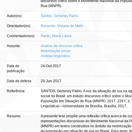
discursivo crítico sobre o Movimento Nacional da Popul
Rua (MNPR)
Autor(es):
Santos, Gersiney Pablo
Orientador(es):
Resende, Viviane de Melo
Coorientador(es):
Pardo, María Laura
Assunto:
Análise de discurso crítica
Mobilização social
Análise linguística
Data de
24-Out-2017
publicação:
Data de defesa:
20-Jun-2017
Referência:
SANTOS, Gersiney Pablo. A voz da situação de rua na 
social no Brasil: um estudo discursivo crítico sobre o M
População em Situação de Rua (MNPR). 2017. 229 f., il.
Linguística)—Universidade de Brasília, Brasília, 2017.
Resumo:
A presente tese propõe uma reflexão crítica acerca de c
representações discursivas do Movimento Nacional da 
(MNPR) em textos construídos no âmbito da mobilização 
da população em situação de rua no Brasil. Para tanto, 