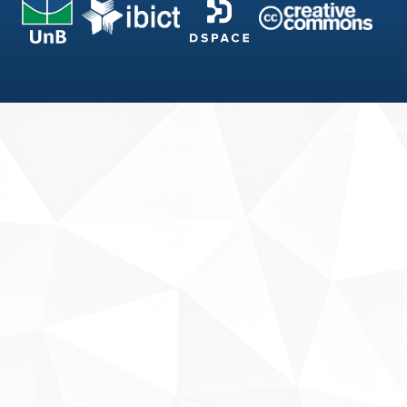
Fale conosco
Sobre