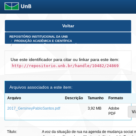
Skip
Voltar
navigation
REPOSITÓRIO INSTITUCIONAL DA UNB
PRODUÇÃO ACADÊMICA E CIENTÍFICA
TESES, DISSERTAÇÕES E PRODUTOS PÓS-DOUTORADO
Use este identificador para citar ou linkar para este item:
http://repositorio.unb.br/handle/10482/24869
Arquivos associados a este item:
Arquivo
Descrição
Tamanho
Formato
2017_GersineyPabloSantos.pdf
3,92 MB
Adobe
Vi
PDF
Título:
A voz da situação de rua na agenda de mudança social n