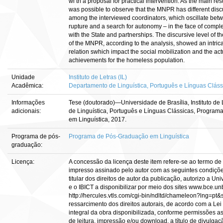
wi th a proposal for practical intervention. As the main resul
was possible to observe that the MNPR has different discu
among the interviewed coordinators, which oscillate bet
rupture and a search for autonomy – in the face of compl
with the State and partnerships. The discursive level of t
of the MNPR, according to the analysis, showed an intrica
relation swhich impact the social mobilization and the ac
achievements for the homeless population.
Unidade
Instituto de Letras (IL)
Acadêmica:
Departamento de Linguística, Português e Línguas Clássi
Informações
Tese (doutorado)—Universidade de Brasília, Instituto de
adicionais:
de Linguística, Português e Línguas Clássicas, Progra
em Linguística, 2017.
Programa de pós-
Programa de Pós-Graduação em Linguística
graduação:
Licença:
A concessão da licença deste item refere-se ao termo de
impresso assinado pelo autor com as seguintes condiçõ
titular dos direitos de autor da publicação, autorizo a Un
e o IBICT a disponibilizar por meio dos sites www.bce.unb.
http://hercules.vtls.com/cgi-bin/ndltd/chameleon?lng=pt
ressarcimento dos direitos autorais, de acordo com a Lei 
integral da obra disponibilizada, conforme permissões as
de leitura, impressão e/ou download, a título de divulga