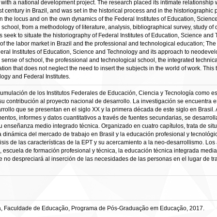
ion with a national development project. The research placed its intimate relationshi
rst century in Brazil, and was set in the historical process and in the historiographi
n the locus and on the own dynamics of the Federal Institutes of Education, Scienc
igh school, from a methodology of literature, analysis, bibliographical survey, study
is seek to situate the historiography of Federal Institutes of Education, Science an
he labor market in Brazil and the professional and technological education; The Fed
ederal Institutes of Education, Science and Technology and its approach to neodevel
e sense of school, the professional and technological school, the integrated techni
tion that does not neglect the need to insert the subjects in the world of work. Thi
ogy and Federal Institutes.
acumulación de los Institutos Federales de Educación, Ciencia y Tecnología como e
u contribución al proyecto nacional de desarrollo. La investigación se encuentra en
rollo que se presentan en el siglo XX y la primera década de este siglo en Brasil. A
umentos, informes y datos cuantitativos a través de fuentes secundarias, se desarrol
su enseñanza medio integrado técnica. Organizado en cuatro capítulos, trata de situar
a dinámica del mercado de trabajo en Brasil y la educación profesional y tecnológi
isis de las características de la EPT y su acercamiento a la neo-desarrollismo. Los a
la, escuela de formación profesional y técnica, la educación técnica integrada medi
 no despreciará al inserción de las necesidades de las personas en el lugar de tr
ia, Faculdade de Educação, Programa de Pós-Graduação em Educação, 2017.