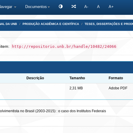
Navegar
Documentos
A-
A
A+
NAL DA UNB
PRODUÇÃO ACADÊMICA E CIENTÍFICA
TESES, DISSERTAÇÕES E PRO
 item:
http://repositorio.unb.br/handle/10482/24066
Descrição
Tamanho
Formato
2,31 MB
Adobe PDF
lvimentista no Brasil (2003-2015) : o caso dos Institutos Federais