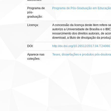
Programa de
Programa de Pós-Graduação em Educaçã
pós-
graduação:
Licença:
A concessão da licença deste item refere-s
autorizo a Universidade de Brasília e o IBI
ressarcimento dos direitos autorais, de aco
download, a título de divulgação da produção 
DOI:
http://dx.doi.org/10.26512/2017.04.T.24066
Aparece nas
Teses, dissertações e produtos pós-doutor
coleções: