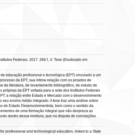
itutos Federais. 2017. 266 f., il. Tese (Doutorado em
r de educação profissional e tecnológica (EPT) vinculado a um
 processo da EPT, sua íntima relação com os projetos de
 da literatura, de levantamento bibliográfico, de estudo de
s próprias da EPT voltada para a rede dos Institutos Federais
 EPT; a relação entre Estado e Mercado com o desenvolvimento
no seu ensino médio integrado. A tese traz uma análise sobre
ão de Estado Desenvolvimentista, bem como o sentido da
 elementos de uma formação integral que não despreza as
ando dentro dessa moldura, que na disputa de concepções
for professional and technological education, linked to a State