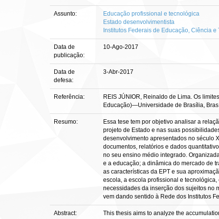
Assunto:
Educação profissional e tecnológica
Estado desenvolvimentista
Institutos Federais de Educação, Ciência e
Data de
10-Ago-2017
publicação:
Data de
3-Abr-2017
defesa:
Referência:
REIS JÚNIOR, Reinaldo de Lima. Os limites d
Educação)—Universidade de Brasília, Brasí
Resumo:
Essa tese tem por objetivo analisar a rela
projeto de Estado e nas suas possibilidade
desenvolvimento apresentados no século XX 
documentos, relatórios e dados quantitativo
no seu ensino médio integrado. Organizada
e a educação; a dinâmica do mercado de trab
as características da EPT e sua aproximaç
escola, a escola profissional e tecnológic
necessidades da inserção dos sujeitos no
vem dando sentido à Rede dos Institutos Fe
Abstract:
This thesis aims to analyze the accumulatio