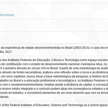
 Tecnologia
a experiência de estado desenvolvimentista no Brasil (2003-2015): o caso dos Inst
lia, 2017.
ção dos Institutos Federais de Educação, Ciência e Tecnologia como espaço escola
s de contribuição com o projeto de desenvolvimento nacional. A pesquisa situa, no
e primeira década do século XXI no Brasil. A partir de uma metodologia de análise
s através de fontes secundárias, elabora uma reflexão sobre o locus e as dinâmica
 em cinco capítulos, busca situar a base metodológica da pesquisa; a história da
alho no Brasil e a educação profissional e tecnológica e; os Institutos Federais 
ão com o neodesenvolvimentismo. Analisa desde a dinâmica do capital, à concepç
a, o ensino médio integrado e o currículo podem atuar em convergência voltados a
 mundo do trabalho, e encontrará elementos de um novo desenho que vem se form
derais.
n of the Federal Institutes of Education, Science and Technology as a school space 