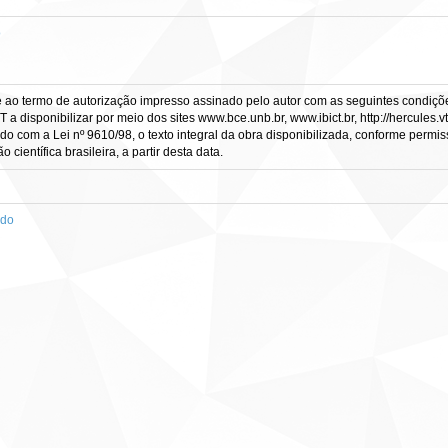
o
e ao termo de autorização impresso assinado pelo autor com as seguintes condições
CT a disponibilizar por meio dos sites www.bce.unb.br, www.ibict.br, http://hercule
rdo com a Lei nº 9610/98, o texto integral da obra disponibilizada, conforme permis
científica brasileira, a partir desta data.
ado