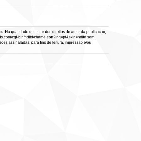
: Na qualidade de titular dos direitos de autor da publicação,
s.vtls.com/cgi-bin/ndltd/chameleon?lng=pt&skin=ndltd sem
sões assinaladas, para fins de leitura, impressão e/ou