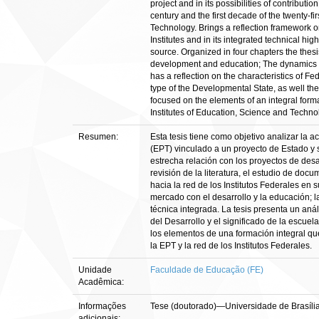
project and in its possibilities of contribut
century and the first decade of the twenty-fi
Technology. Brings a reflection framework o
Institutes and in its integrated technical h
source. Organized in four chapters the thes
development and education; The dynamics of t
has a reflection on the characteristics of F
type of the Developmental State, as well th
focused on the elements of an integral forma
Institutes of Education, Science and Technol
Resumen:
Esta tesis tiene como objetivo analizar la 
(EPT) vinculado a un proyecto de Estado y s
estrecha relación con los proyectos de desar
revisión de la literatura, el estudio de doc
hacia la red de los Institutos Federales en 
mercado con el desarrollo y la educación; l
técnica integrada. La tesis presenta un anál
del Desarrollo y el significado de la escue
los elementos de una formación integral que
la EPT y la red de los Institutos Federales.
Unidade
Faculdade de Educação (FE)
Acadêmica:
Informações
Tese (doutorado)—Universidade de Brasíl
adicionais: