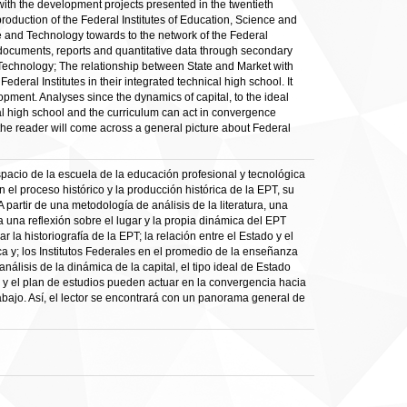
p with the development projects presented in the twentieth
c production of the Federal Institutes of Education, Science and
e and Technology towards to the network of the Federal
 of documents, reports and quantitative data through secondary
d Technology; The relationship between State and Market with
eral Institutes in their integrated technical high school. It
opment. Analyses since the dynamics of capital, to the ideal
cal high school and the curriculum can act in convergence
s the reader will come across a general picture about Federal
spacio de la escuela de la educación profesional y tecnológica
 el proceso histórico y la producción histórica de la EPT, su
 partir de una metodología de análisis de la literatura, una
la una reflexión sobre el lugar y la propia dinámica del EPT
 la historiografía de la EPT; la relación entre el Estado y el
ca y; los Institutos Federales en el promedio de la enseñanza
nálisis de la dinámica de la capital, el tipo ideal de Estado
a y el plan de estudios pueden actuar en la convergencia hacia
abajo. Así, el lector se encontrará con un panorama general de