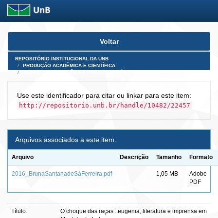
Skip
Voltar
navigation
REPOSITÓRIO INSTITUCIONAL DA UNB
PRODUÇÃO ACADÊMICA E CIENTÍFICA
TESES, DISSERTAÇÕES E PRODUTOS PÓS-DOUTORADO
Use este identificador para citar ou linkar para este item:
http://repositorio.unb.br/handle/10482/22457
Arquivos associados a este item:
Arquivo
Descrição
Tamanho
Formato
2016_BrunaSantanadeSáFerreira.pdf
1,05 MB
Adobe
PDF
Título:
O choque das raças : eugenia, literatura e imprensa em