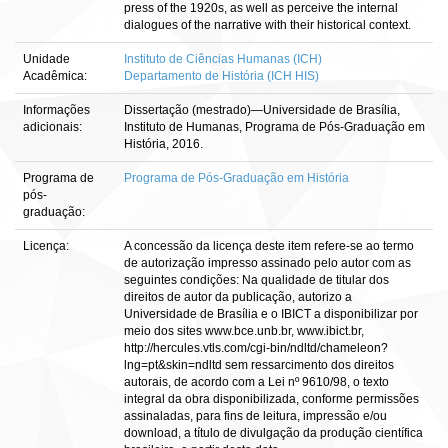
press of the 1920s, as well as perceive the internal
dialogues of the narrative with their historical context.
Unidade
Instituto de Ciências Humanas (ICH)
Acadêmica:
Departamento de História (ICH HIS)
Informações
Dissertação (mestrado)—Universidade de Brasília,
adicionais:
Instituto de Humanas, Programa de Pós-Graduação em
História, 2016.
Programa de
Programa de Pós-Graduação em História
pós-
graduação:
Licença:
A concessão da licença deste item refere-se ao termo
de autorização impresso assinado pelo autor com as
seguintes condições: Na qualidade de titular dos
direitos de autor da publicação, autorizo a
Universidade de Brasília e o IBICT a disponibilizar por
meio dos sites www.bce.unb.br, www.ibict.br,
http://hercules.vtls.com/cgi-bin/ndltd/chameleon?
lng=pt&skin=ndltd sem ressarcimento dos direitos
autorais, de acordo com a Lei nº 9610/98, o texto
integral da obra disponibilizada, conforme permissões
assinaladas, para fins de leitura, impressão e/ou
download, a título de divulgação da produção científica