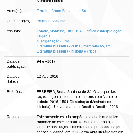
Monteiro Lobato
Autor(es):
Ferreira, Bruna Santana de Sá
Orientador(es):
Balaban, Marcelo
Assunto:
Lobato, Monteiro, 1882-1948 - crítica e interpretação
Eugenia
Miscigenação - Brasil
Literatura brasileira - crítica, interpretação, etc
Literatura brasileira - história e crítica
Data de
9-Fev-2017
publicação:
Data de
12-Ago-2016
defesa:
Referência:
FERREIRA, Bruna Santana de Sá. O choque das
raças: eugenia, literatura e imprensa em Monteiro
Lobato. 2016. 159 f. Dissertação (Mestrado em
História)—Universidade de Brasília, Brasília, 2016.
Resumo:
Este presente estudo propõe-se a analisar o único
romance do escritor paulista Monteiro Lobato, O
Choque das Raças. Primeiramente publicado no jornal
carioca A Manhã, em 1926, essa obra literária traz em