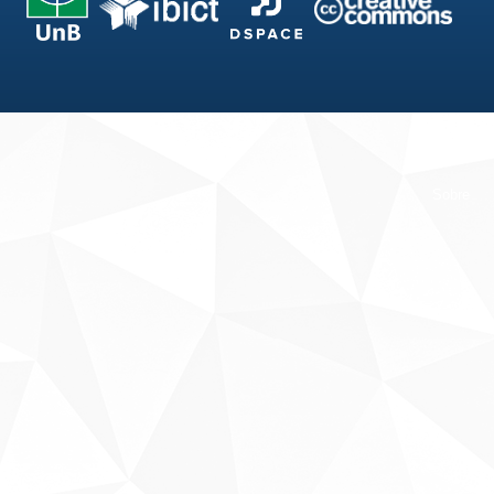
Fale conosco
Sobre