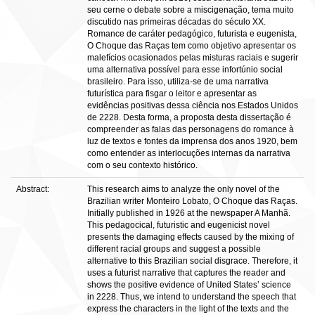
seu cerne o debate sobre a miscigenação, tema muito
discutido nas primeiras décadas do século XX.
Romance de caráter pedagógico, futurista e eugenista,
O Choque das Raças tem como objetivo apresentar os
malefícios ocasionados pelas misturas raciais e sugerir
uma alternativa possível para esse infortúnio social
brasileiro. Para isso, utiliza-se de uma narrativa
futurística para fisgar o leitor e apresentar as
evidências positivas dessa ciência nos Estados Unidos
de 2228. Desta forma, a proposta desta dissertação é
compreender as falas das personagens do romance à
luz de textos e fontes da imprensa dos anos 1920, bem
como entender as interlocuções internas da narrativa
com o seu contexto histórico.
Abstract:
This research aims to analyze the only novel of the
Brazilian writer Monteiro Lobato, O Choque das Raças.
Initially published in 1926 at the newspaper A Manhã.
This pedagocical, futuristic and eugenicist novel
presents the damaging effects caused by the mixing of
different racial groups and suggest a possible
alternative to this Brazilian social disgrace. Therefore, it
uses a futurist narrative that captures the reader and
shows the positive evidence of United States’ science
in 2228. Thus, we intend to understand the speech that
express the characters in the light of the texts and the