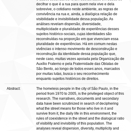
decifrar o que é a rua para quem nela vive e dela
sobrevive, o cotidiano neste ambiente, as regras de
convivência na rua e, ainda, a dialógica relação de
visibilidade e invisibilidade dessa população. As
análises revelam dispersão, diversidade,
multiplicidade e pluralidade de experiências desses
sujeitos histórico-sociais, cujas identidades são
reconstruídas na proporção em que vivenciam essa
pluralidade de experiências. Há em comum nestas
vivências o intenso movimento de desconstrução e
reconstrução da identidade dessa população que,
neste caso, muitas vezes apoiada pela Organização de
Auxílio Fraterno e pela Fraternidade das Oblatas de
São Bento, ao longo de todos esses anos, marcados
por muitas lutas, busca o seu reconhecimento
enquanto sujeitos históricos de direitos.
Abstract:
The homeless people in the city of São Paulo, in the
period from 1970 to 2005, is the privileged object of this
research. The narratives, documents and secondary
data have been scrutinized in search of deciphering
what the street means for those who live in it and
survive from it, the daily life in this environment, the
rules of coexistence in the street and the dialogical ratio
of visibility and invisibility of this population. The
analyses reveal dispersion, diversity, multiplicity and