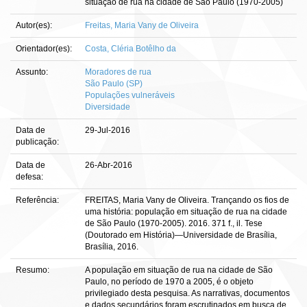
situação de rua na cidade de São Paulo (1970-2005)
Autor(es):
Freitas, Maria Vany de Oliveira
Orientador(es):
Costa, Cléria Botêlho da
Assunto:
Moradores de rua
São Paulo (SP)
Populações vulneráveis
Diversidade
Data de
29-Jul-2016
publicação:
Data de
26-Abr-2016
defesa:
Referência:
FREITAS, Maria Vany de Oliveira. Trançando os fios de
uma história: população em situação de rua na cidade
de São Paulo (1970-2005). 2016. 371 f., il. Tese
(Doutorado em História)—Universidade de Brasília,
Brasília, 2016.
Resumo:
A população em situação de rua na cidade de São
Paulo, no período de 1970 a 2005, é o objeto
privilegiado desta pesquisa. As narrativas, documentos
e dados secundários foram escrutinados em busca de