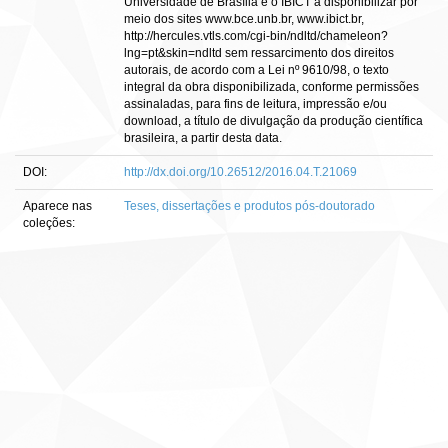
Universidade de Brasília e o IBICT a disponibilizar por
meio dos sites www.bce.unb.br, www.ibict.br,
http://hercules.vtls.com/cgi-bin/ndltd/chameleon?
lng=pt&skin=ndltd sem ressarcimento dos direitos
autorais, de acordo com a Lei nº 9610/98, o texto
integral da obra disponibilizada, conforme permissões
assinaladas, para fins de leitura, impressão e/ou
download, a título de divulgação da produção científica
brasileira, a partir desta data.
DOI:
http://dx.doi.org/10.26512/2016.04.T.21069
Aparece nas
Teses, dissertações e produtos pós-doutorado
coleções: