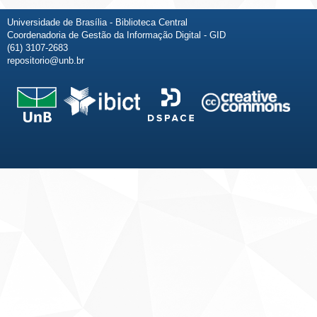
Universidade de Brasília - Biblioteca Central
Coordenadoria de Gestão da Informação Digital - GID
(61) 3107-2683
repositorio@unb.br
Fale conosco
Sobre