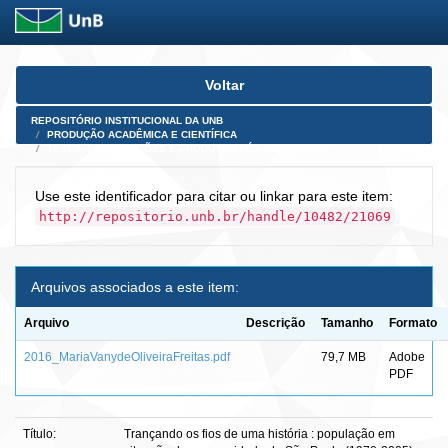
Skip
Voltar
navigation
REPOSITÓRIO INSTITUCIONAL DA UNB
PRODUÇÃO ACADÊMICA E CIENTÍFICA
TESES, DISSERTAÇÕES E PRODUTOS PÓS-DOUTORADO
Use este identificador para citar ou linkar para este item:
http://repositorio.unb.br/handle/10482/21069
Arquivos associados a este item:
Arquivo
Descrição
Tamanho
Formato
2016_MariaVanydeOliveiraFreitas.pdf
79,7 MB
Adobe
PDF
Título:
Trançando os fios de uma história : população em