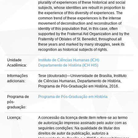
plurality of experiences of these historical and social
subjects, whose identities are rebuilt in proportion to
the experience of this diversity of experiences. The
common trend of these experiences is the intense
movement of deconstruction and reconstruction of
identity of this population that, in this case, often
supported by the Fraternal Aid Organization and by the
Fraternity of Oblates of St. Benedict, throughout all
these years and marked by many struggles, seek its
recognition as historical subjects of rights.
Unidade
Instituto de Ciências Humanas (ICH)
Acadêmica:
Departamento de História (ICH HIS)
Informações
Tese (doutorado)—Universidade de Brasília, Instituto
adicionais:
de Ciências Humanas, Departamento de História,
Programa de Pós-Graduação em História, 2016.
Programa de
Programa de Pós-Graduação em História
pós-
graduação:
Licença:
A concessão da licença deste item refere-se ao termo
de autorização impresso assinado pelo autor com as
seguintes condições: Na qualidade de titular dos
direitos de autor da publicação, autorizo a