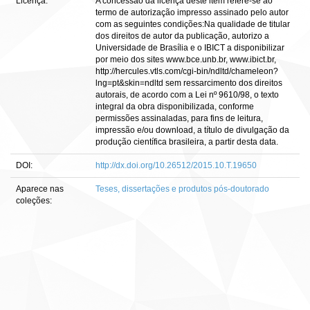
Licença:
A concessão da licença deste item refere-se ao
termo de autorização impresso assinado pelo autor
com as seguintes condições:Na qualidade de titular
dos direitos de autor da publicação, autorizo a
Universidade de Brasília e o IBICT a disponibilizar
por meio dos sites www.bce.unb.br, www.ibict.br,
http://hercules.vtls.com/cgi-bin/ndltd/chameleon?
lng=pt&skin=ndltd sem ressarcimento dos direitos
autorais, de acordo com a Lei nº 9610/98, o texto
integral da obra disponibilizada, conforme
permissões assinaladas, para fins de leitura,
impressão e/ou download, a título de divulgação da
produção científica brasileira, a partir desta data.
DOI:
http://dx.doi.org/10.26512/2015.10.T.19650
Aparece nas
Teses, dissertações e produtos pós-doutorado
coleções: