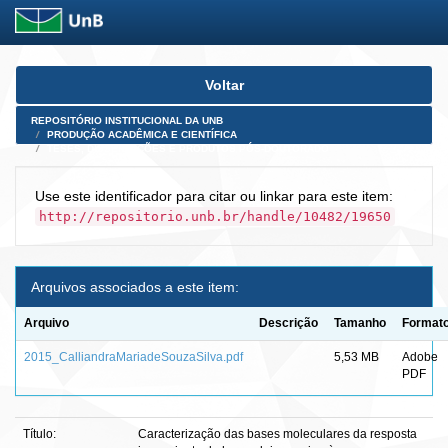
Skip
Voltar
navigation
REPOSITÓRIO INSTITUCIONAL DA UNB
PRODUÇÃO ACADÊMICA E CIENTÍFICA
TESES, DISSERTAÇÕES E PRODUTOS PÓS-DOUTORADO
Use este identificador para citar ou linkar para este item:
http://repositorio.unb.br/handle/10482/19650
Arquivos associados a este item:
Arquivo
Descrição
Tamanho
Format
2015_CalliandraMariadeSouzaSilva.pdf
5,53 MB
Adobe
PDF
Título:
Caracterização das bases moleculares da resposta