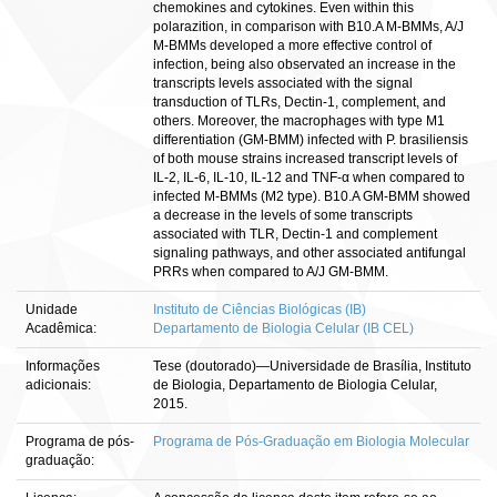
chemokines and cytokines. Even within this
polarazition, in comparison with B10.A M-BMMs, A/J
M-BMMs developed a more effective control of
infection, being also observated an increase in the
transcripts levels associated with the signal
transduction of TLRs, Dectin-1, complement, and
others. Moreover, the macrophages with type M1
differentiation (GM-BMM) infected with P. brasiliensis
of both mouse strains increased transcript levels of
IL-2, IL-6, IL-10, IL-12 and TNF-α when compared to
infected M-BMMs (M2 type). B10.A GM-BMM showed
a decrease in the levels of some transcripts
associated with TLR, Dectin-1 and complement
signaling pathways, and other associated antifungal
PRRs when compared to A/J GM-BMM.
Unidade
Instituto de Ciências Biológicas (IB)
Acadêmica:
Departamento de Biologia Celular (IB CEL)
Informações
Tese (doutorado)—Universidade de Brasília, Instituto
adicionais:
de Biologia, Departamento de Biologia Celular,
2015.
Programa de pós-
Programa de Pós-Graduação em Biologia Molecular
graduação: