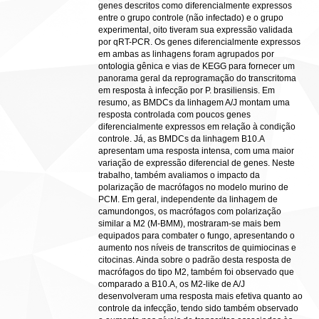
genes descritos como diferencialmente expressos
entre o grupo controle (não infectado) e o grupo
experimental, oito tiveram sua expressão validada
por qRT-PCR. Os genes diferencialmente expressos
em ambas as linhagens foram agrupados por
ontologia gênica e vias de KEGG para fornecer um
panorama geral da reprogramação do transcritoma
em resposta à infecção por P. brasiliensis. Em
resumo, as BMDCs da linhagem A/J montam uma
resposta controlada com poucos genes
diferencialmente expressos em relação à condição
controle. Já, as BMDCs da linhagem B10.A
apresentam uma resposta intensa, com uma maior
variação de expressão diferencial de genes. Neste
trabalho, também avaliamos o impacto da
polarização de macrófagos no modelo murino de
PCM. Em geral, independente da linhagem de
camundongos, os macrófagos com polarização
similar a M2 (M-BMM), mostraram-se mais bem
equipados para combater o fungo, apresentando o
aumento nos níveis de transcritos de quimiocinas e
citocinas. Ainda sobre o padrão desta resposta de
macrófagos do tipo M2, também foi observado que
comparado a B10.A, os M2-like de A/J
desenvolveram uma resposta mais efetiva quanto ao
controle da infecção, tendo sido também observado