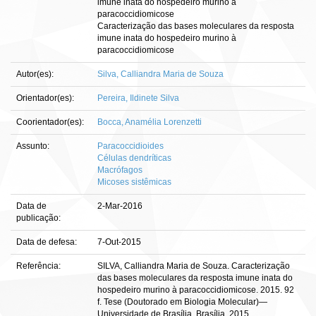
imune inata do hospedeiro murino à
paracoccidiomicose
Caracterização das bases moleculares da resposta
imune inata do hospedeiro murino à
paracoccidiomicose
Autor(es):
Silva, Calliandra Maria de Souza
Orientador(es):
Pereira, Ildinete Silva
Coorientador(es):
Bocca, Anamélia Lorenzetti
Assunto:
Paracoccidioides
Células dendríticas
Macrófagos
Micoses sistêmicas
Data de
2-Mar-2016
publicação:
Data de defesa:
7-Out-2015
Referência:
SILVA, Calliandra Maria de Souza. Caracterização
das bases moleculares da resposta imune inata do
hospedeiro murino à paracoccidiomicose. 2015. 92
f. Tese (Doutorado em Biologia Molecular)—
Universidade de Brasília, Brasília, 2015.