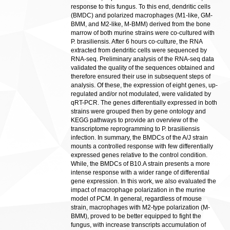
response to this fungus. To this end, dendritic cells
(BMDC) and polarized macrophages (M1-like, GM-
BMM, and M2-like, M-BMM) derived from the bone
marrow of both murine strains were co-cultured with
P. brasiliensis. After 6 hours co-culture, the RNA
extracted from dendritic cells were sequenced by
RNA-seq. Preliminary analysis of the RNA-seq data
validated the quality of the sequences obtained and
therefore ensured their use in subsequent steps of
analysis. Of these, the expression of eight genes, up-
regulated and/or not modulated, were validated by
qRT-PCR. The genes differentially expressed in both
strains were grouped then by gene ontology and
KEGG pathways to provide an overview of the
transcriptome reprogramming to P. brasiliensis
infection. In summary, the BMDCs of the A/J strain
mounts a controlled response with few differentially
expressed genes relative to the control condition.
While, the BMDCs of B10.A strain presents a more
intense response with a wider range of differential
gene expression. In this work, we also evaluated the
impact of macrophage polarization in the murine
model of PCM. In general, regardless of mouse
strain, macrophages with M2-type polarization (M-
BMM), proved to be better equipped to fight the
fungus, with increase transcripts accumulation of