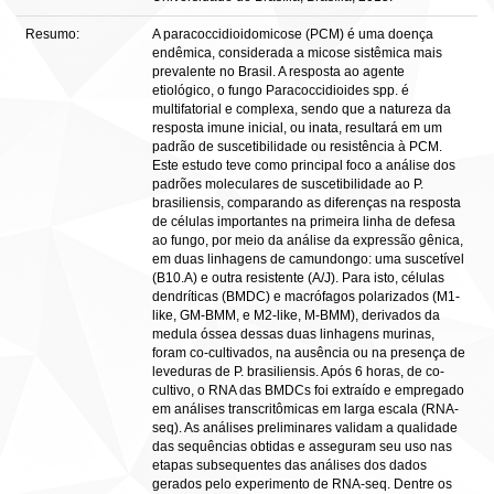
Resumo:
A paracoccidioidomicose (PCM) é uma doença
endêmica, considerada a micose sistêmica mais
prevalente no Brasil. A resposta ao agente
etiológico, o fungo Paracoccidioides spp. é
multifatorial e complexa, sendo que a natureza da
resposta imune inicial, ou inata, resultará em um
padrão de suscetibilidade ou resistência à PCM.
Este estudo teve como principal foco a análise dos
padrões moleculares de suscetibilidade ao P.
brasiliensis, comparando as diferenças na resposta
de células importantes na primeira linha de defesa
ao fungo, por meio da análise da expressão gênica,
em duas linhagens de camundongo: uma suscetível
(B10.A) e outra resistente (A/J). Para isto, células
dendríticas (BMDC) e macrófagos polarizados (M1-
like, GM-BMM, e M2-like, M-BMM), derivados da
medula óssea dessas duas linhagens murinas,
foram co-cultivados, na ausência ou na presença de
leveduras de P. brasiliensis. Após 6 horas, de co-
cultivo, o RNA das BMDCs foi extraído e empregado
em análises transcritômicas em larga escala (RNA-
seq). As análises preliminares validam a qualidade
das sequências obtidas e asseguram seu uso nas
etapas subsequentes das análises dos dados
gerados pelo experimento de RNA-seq. Dentre os