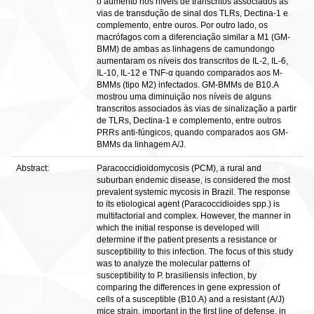
o aumento nos níveis de transcritos associados às
vias de transdução de sinal dos TLRs, Dectina-1 e
complemento, entre ouros. Por outro lado, os
macrófagos com a diferenciação similar a M1 (GM-
BMM) de ambas as linhagens de camundongo
aumentaram os níveis dos transcritos de IL-2, IL-6,
IL-10, IL-12 e TNF-α quando comparados aos M-
BMMs (tipo M2) infectados. GM-BMMs de B10.A
mostrou uma diminuição nos níveis de alguns
transcritos associados às vias de sinalização a partir
de TLRs, Dectina-1 e complemento, entre outros
PRRs anti-fúngicos, quando comparados aos GM-
BMMs da linhagem A/J.
Abstract:
Paracoccidioidomycosis (PCM), a rural and
suburban endemic disease, is considered the most
prevalent systemic mycosis in Brazil. The response
to its etiological agent (Paracoccidioides spp.) is
multifactorial and complex. However, the manner in
which the initial response is developed will
determine if the patient presents a resistance or
susceptibility to this infection. The focus of this study
was to analyze the molecular patterns of
susceptibility to P. brasiliensis infection, by
comparing the differences in gene expression of
cells of a susceptible (B10.A) and a resistant (A/J)
mice strain, important in the first line of defense, in