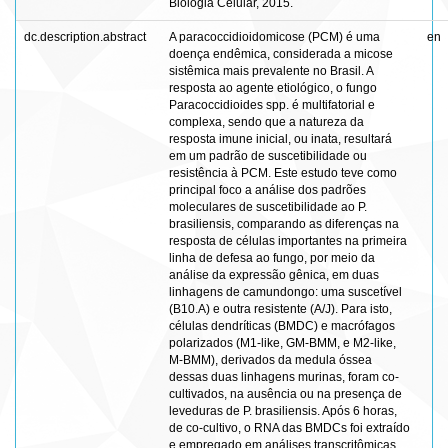
Biologia Celular, 2015.
dc.description.abstract
A paracoccidioidomicose (PCM) é uma
en
doença endêmica, considerada a micose
sistêmica mais prevalente no Brasil. A
resposta ao agente etiológico, o fungo
Paracoccidioides spp. é multifatorial e
complexa, sendo que a natureza da
resposta imune inicial, ou inata, resultará
em um padrão de suscetibilidade ou
resistência à PCM. Este estudo teve como
principal foco a análise dos padrões
moleculares de suscetibilidade ao P.
brasiliensis, comparando as diferenças na
resposta de células importantes na primeira
linha de defesa ao fungo, por meio da
análise da expressão gênica, em duas
linhagens de camundongo: uma suscetível
(B10.A) e outra resistente (A/J). Para isto,
células dendríticas (BMDC) e macrófagos
polarizados (M1-like, GM-BMM, e M2-like,
M-BMM), derivados da medula óssea
dessas duas linhagens murinas, foram co-
cultivados, na ausência ou na presença de
leveduras de P. brasiliensis. Após 6 horas,
de co-cultivo, o RNA das BMDCs foi extraído
e empregado em análises transcritômicas