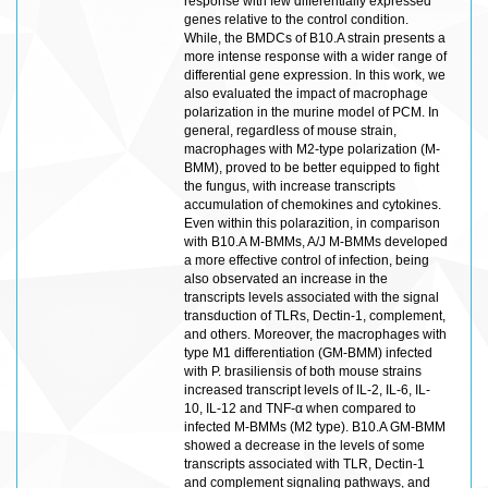
response with few differentially expressed
genes relative to the control condition.
While, the BMDCs of B10.A strain presents a
more intense response with a wider range of
differential gene expression. In this work, we
also evaluated the impact of macrophage
polarization in the murine model of PCM. In
general, regardless of mouse strain,
macrophages with M2-type polarization (M-
BMM), proved to be better equipped to fight
the fungus, with increase transcripts
accumulation of chemokines and cytokines.
Even within this polarazition, in comparison
with B10.A M-BMMs, A/J M-BMMs developed
a more effective control of infection, being
also observated an increase in the
transcripts levels associated with the signal
transduction of TLRs, Dectin-1, complement,
and others. Moreover, the macrophages with
type M1 differentiation (GM-BMM) infected
with P. brasiliensis of both mouse strains
increased transcript levels of IL-2, IL-6, IL-
10, IL-12 and TNF-α when compared to
infected M-BMMs (M2 type). B10.A GM-BMM
showed a decrease in the levels of some
transcripts associated with TLR, Dectin-1
and complement signaling pathways, and