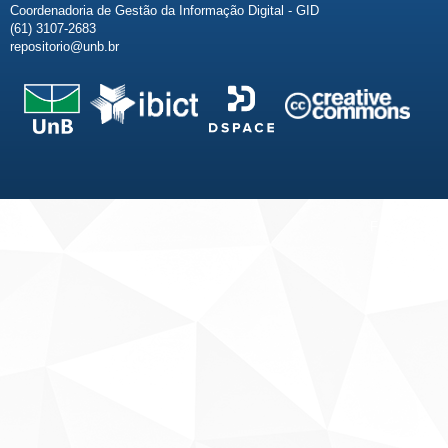
Coordenadoria de Gestão da Informação Digital - GID
(61) 3107-2683
repositorio@unb.br
Fale conosco
Sobre