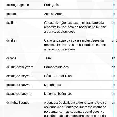
dc.language.iso
Português
en
dc.rights
Acesso Aberto
en
dc.title
Caracterização das bases moleculares da
en
resposta imune inata do hospedeiro murino
à paracoccidiomicose
dc.title
Caracterização das bases moleculares da
pt_
resposta imune inata do hospedeiro murino
à paracoccidiomicose
dc.type
Tese
en
dc.subject.keyword
Paracoccidioides
en
dc.subject.keyword
Células dendríticas
en
dc.subject.keyword
Macrófagos
en
dc.subject.keyword
Micoses sistêmicas
en
dc.rights.license
A concessão da licença deste item refere-se
en
ao termo de autorização impresso assinado
pelo autor com as seguintes condições:Na
qualidade de titular dos direitos de autor da