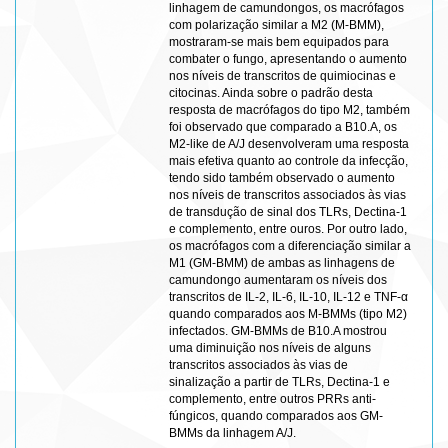
linhagem de camundongos, os macrófagos
com polarização similar a M2 (M-BMM),
mostraram-se mais bem equipados para
combater o fungo, apresentando o aumento
nos níveis de transcritos de quimiocinas e
citocinas. Ainda sobre o padrão desta
resposta de macrófagos do tipo M2, também
foi observado que comparado a B10.A, os
M2-like de A/J desenvolveram uma resposta
mais efetiva quanto ao controle da infecção,
tendo sido também observado o aumento
nos níveis de transcritos associados às vias
de transdução de sinal dos TLRs, Dectina-1
e complemento, entre ouros. Por outro lado,
os macrófagos com a diferenciação similar a
M1 (GM-BMM) de ambas as linhagens de
camundongo aumentaram os níveis dos
transcritos de IL-2, IL-6, IL-10, IL-12 e TNF-α
quando comparados aos M-BMMs (tipo M2)
infectados. GM-BMMs de B10.A mostrou
uma diminuição nos níveis de alguns
transcritos associados às vias de
sinalização a partir de TLRs, Dectina-1 e
complemento, entre outros PRRs anti-
fúngicos, quando comparados aos GM-
BMMs da linhagem A/J.