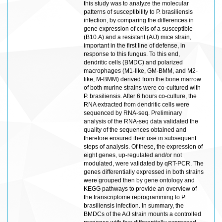
this study was to analyze the molecular
patterns of susceptibility to P. brasiliensis
infection, by comparing the differences in
gene expression of cells of a susceptible
(B10.A) and a resistant (A/J) mice strain,
important in the first line of defense, in
response to this fungus. To this end,
dendritic cells (BMDC) and polarized
macrophages (M1-like, GM-BMM, and M2-
like, M-BMM) derived from the bone marrow
of both murine strains were co-cultured with
P. brasiliensis. After 6 hours co-culture, the
RNA extracted from dendritic cells were
sequenced by RNA-seq. Preliminary
analysis of the RNA-seq data validated the
quality of the sequences obtained and
therefore ensured their use in subsequent
steps of analysis. Of these, the expression of
eight genes, up-regulated and/or not
modulated, were validated by qRT-PCR. The
genes differentially expressed in both strains
were grouped then by gene ontology and
KEGG pathways to provide an overview of
the transcriptome reprogramming to P.
brasiliensis infection. In summary, the
BMDCs of the A/J strain mounts a controlled