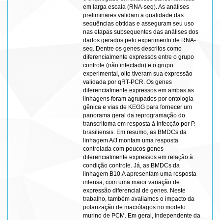
em larga escala (RNA-seq). As análises
preliminares validam a qualidade das
sequências obtidas e asseguram seu uso
nas etapas subsequentes das análises dos
dados gerados pelo experimento de RNA-
seq. Dentre os genes descritos como
diferencialmente expressos entre o grupo
controle (não infectado) e o grupo
experimental, oito tiveram sua expressão
validada por qRT-PCR. Os genes
diferencialmente expressos em ambas as
linhagens foram agrupados por ontologia
gênica e vias de KEGG para fornecer um
panorama geral da reprogramação do
transcritoma em resposta à infecção por P.
brasiliensis. Em resumo, as BMDCs da
linhagem A/J montam uma resposta
controlada com poucos genes
diferencialmente expressos em relação à
condição controle. Já, as BMDCs da
linhagem B10.A apresentam uma resposta
intensa, com uma maior variação de
expressão diferencial de genes. Neste
trabalho, também avaliamos o impacto da
polarização de macrófagos no modelo
murino de PCM. Em geral, independente da