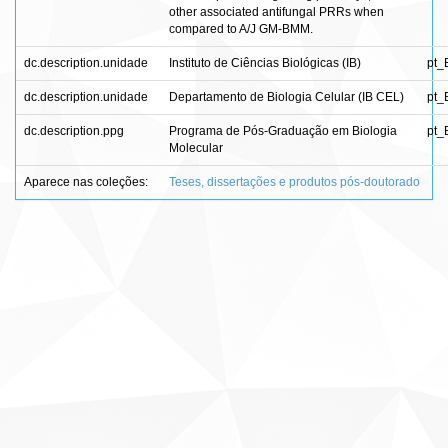
other associated antifungal PRRs when
compared to A/J GM-BMM.
dc.description.unidade
Instituto de Ciências Biológicas (IB)
pt_
dc.description.unidade
Departamento de Biologia Celular (IB CEL)
pt_
dc.description.ppg
Programa de Pós-Graduação em Biologia
pt_
Molecular
Aparece nas coleções:
Teses, dissertações e produtos pós-doutorado