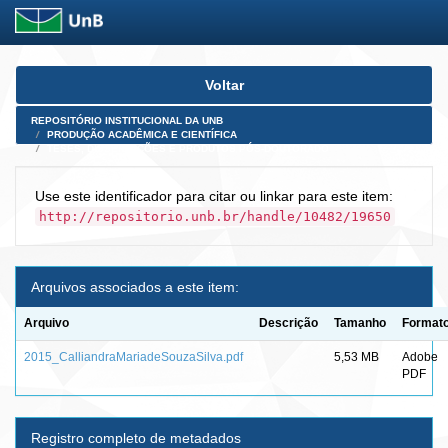
Skip
Voltar
navigation
REPOSITÓRIO INSTITUCIONAL DA UNB
PRODUÇÃO ACADÊMICA E CIENTÍFICA
TESES, DISSERTAÇÕES E PRODUTOS PÓS-DOUTORADO
Use este identificador para citar ou linkar para este item:
http://repositorio.unb.br/handle/10482/19650
Arquivos associados a este item:
Arquivo
Descrição
Tamanho
Format
2015_CalliandraMariadeSouzaSilva.pdf
5,53 MB
Adobe
PDF
Registro completo de metadados