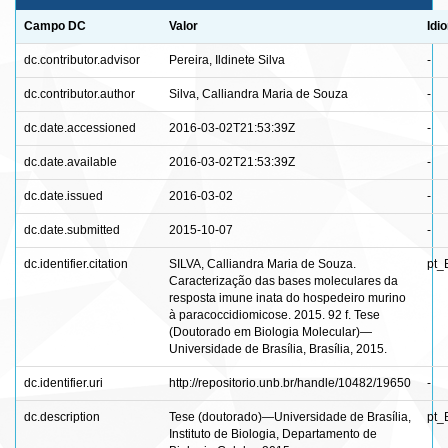
Campo DC
Valor
Idi
dc.contributor.advisor
Pereira, Ildinete Silva
-
dc.contributor.author
Silva, Calliandra Maria de Souza
-
dc.date.accessioned
2016-03-02T21:53:39Z
-
dc.date.available
2016-03-02T21:53:39Z
-
dc.date.issued
2016-03-02
-
dc.date.submitted
2015-10-07
-
dc.identifier.citation
SILVA, Calliandra Maria de Souza.
pt_
Caracterização das bases moleculares da
resposta imune inata do hospedeiro murino
à paracoccidiomicose. 2015. 92 f. Tese
(Doutorado em Biologia Molecular)—
Universidade de Brasília, Brasília, 2015.
dc.identifier.uri
http://repositorio.unb.br/handle/10482/19650
-
dc.description
Tese (doutorado)—Universidade de Brasília,
pt_
Instituto de Biologia, Departamento de