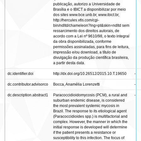
publicação, autorizo a Universidade de
Brasília e o IBICT a disponibilizar por meio
dos sites www.bce.unb.br, www.ibict.br,
http://hercules.vtls.com/cgi-
bin/ndltd/chameleon?lng=pt&skin=ndltd sem
ressarcimento dos direitos autorais, de
acordo com a Lei nº 9610/98, o texto integral
da obra disponibilizada, conforme
permissões assinaladas, para fins de leitura,
impressão e/ou download, a título de
divulgação da produção científica brasileira,
a partir desta data.
dc.identifier.doi
http://dx.doi.org/10.26512/2015.10.T.19650
-
dc.contributor.advisorco
Bocca, Anamélia Lorenzetti
-
dc.description.abstract1
Paracoccidioidomycosis (PCM), a rural and
-
suburban endemic disease, is considered
the most prevalent systemic mycosis in
Brazil. The response to its etiological agent
(Paracoccidioides spp.) is multifactorial and
complex. However, the manner in which the
initial response is developed will determine
if the patient presents a resistance or
susceptibility to this infection. The focus of