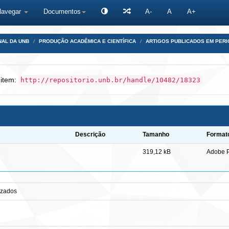
Navegar
Documentos
A-
A
A+
NAL DA UNB
PRODUÇÃO ACADÊMICA E CIENTÍFICA
ARTIGOS PUBLICADOS EM PERI
 item:
http://repositorio.unb.br/handle/10482/18323
Descrição
Tamanho
Format
319,12 kB
Adobe 
izados