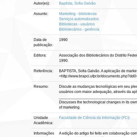
Autor(es):
Baptista, Sofia Galvão
Assunto:
Marketing - bibliotecas
Serviços automatizados
Bibliotecas - usuários
Bibliotecários - gerência
Data de
1990
publicação:
Editora:
Associação dos Bibliotecários do Distrito Fed
1990.
Referência:
BAPTISTA, Sofia Galvão. A aplicação de marketi
<http://www.brapci.ufpr.br/documento.php?d
Resumo:
Discute as mudanças tecnológicas em seu ple
usuários com maior adequação, através da ap
____________________________________
Discusses the technological changes in its own 
of marketing.
Unidade
Faculdade de Ciência da Informação (FCI)
Acadêmica:
Informações
A edição do artigo foi feito em colaboração 