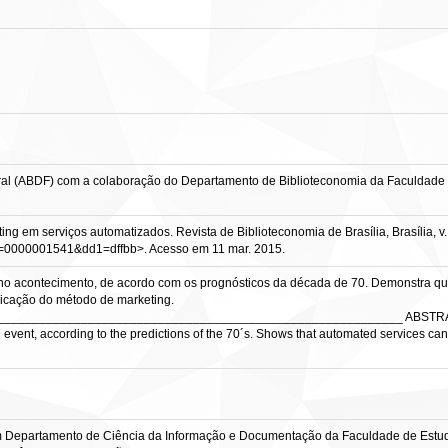
eral (ABDF) com a colaboração do Departamento de Biblioteconomia da Faculdade d
ng em serviços automatizados. Revista de Biblioteconomia de Brasília, Brasília, v. 
d0=0000001541&dd1=dffbb>. Acesso em 11 mar. 2015.
no acontecimento, de acordo com os prognósticos da década de 70. Demonstra que
licação do método de marketing.
__________________________________________________________ ABSTR
event, according to the predictions of the 70´s. Shows that automated services can 
com Departamento de Ciência da Informação e Documentação da Faculdade de Estud