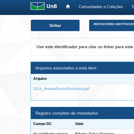
Comunidades e Coleções
Skip
REPOSITÓRIO INSTITUCIO
Voltar
navigation
Use este identificador para citar ou linkar para este
Arquivos associados a este item:
Arquivo
2014_JessikaPaulaSilvaVieira.pdf
Registro completo de metadados
Campo DC
Valor