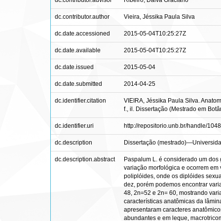
dc.contributor.advisor
Ribeiro, Dalva Graciano
dc.contributor.author
Vieira, Jéssika Paula Silva
dc.date.accessioned
2015-05-04T10:25:27Z
dc.date.available
2015-05-04T10:25:27Z
dc.date.issued
2015-05-04
dc.date.submitted
2014-04-25
dc.identifier.citation
VIEIRA, Jéssika Paula Silva. Anatom
f., il. Dissertação (Mestrado em Bot
dc.identifier.uri
http://repositorio.unb.br/handle/10
dc.description
Dissertação (mestrado)—Universidad
dc.description.abstract
Paspalum L. é considerado um dos g
variação morfológica e ocorrem em 
poliplóides, onde os diplóides sex
dez, porém podemos encontrar vari
48, 2n=52 e 2n= 60, mostrando varia
características anatômicas da lâmin
apresentaram caracteres anatômicos
abundantes e em leque, macrotricom