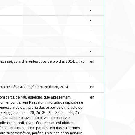
-
-
-
-
-
-
eae), com diferentes tipos de ploidia. 2014. xi, 70
en
-
grama de Pós-Graduação em Botânica, 2014.
en
 com cerca de 400 espécies que apresentam
en
mum encontrar em Paspalum, indivíduos diplóides e
romossômico da maioria das espécies é múltiplo de
x Flüggé com 2n=20, 2n=30, 2n= 32, 2n= 44, 2n=
este trabalho teve o objetivo de descrever
ativos e quantitativos. Os acessos estudados
ulas buliformes com papilas, células buliformes
mara subestomática, parênquima incolor na nervura