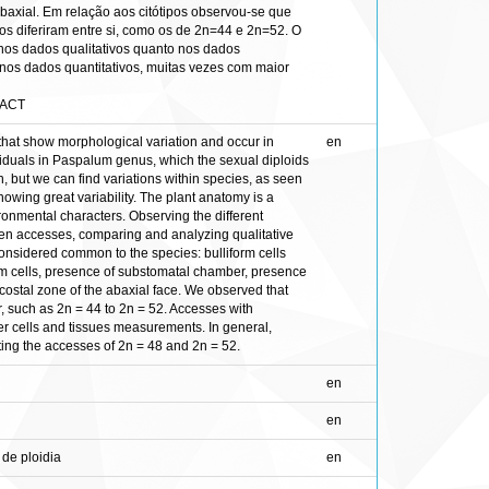
 abaxial. Em relação aos citótipos observou-se que
 diferiram entre si, como os de 2n=44 e 2n=52. O
nos dados qualitativos quanto nos dados
m nos dados quantitativos, muitas vezes com maior
RACT
that show morphological variation and occur in
en
viduals in Paspalum genus, which the sexual diploids
 but we can find variations within species, as seen
owing great variability. The plant anatomy is a
ronmental characters. Observing the different
rteen accesses, comparing and analyzing qualitative
onsidered common to the species: bulliform cells
rm cells, presence of substomatal chamber, presence
ercostal zone of the abaxial face. We observed that
 such as 2n = 44 to 2n = 52. Accesses with
er cells and tissues measurements. In general,
hting the accesses of 2n = 48 and 2n = 52.
en
en
de ploidia
en