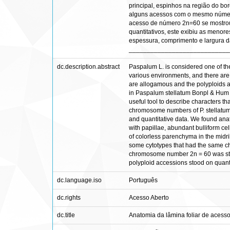
principal, espinhos na região do bor
alguns acessos com o mesmo número
acesso de número 2n=60 se mostrou 
quantitativos, este exibiu as menor
espessura, comprimento e largura d
____________________________
dc.description.abstract
Paspalum L. is considered one of th
various environments, and there are 
are allogamous and the polyploids a
in Paspalum stellatum Bonpl & Hum . 
useful tool to describe characters t
chromosome numbers of P. stellatum, 
and quantitative data. We found ana
with papillae, abundant bulliform c
of colorless parenchyma in the midrib
some cytotypes that had the same ch
chromosome number 2n = 60 was statis
polyploid accessions stood on quantit
dc.language.iso
Português
dc.rights
Acesso Aberto
dc.title
Anatomia da lâmina foliar de acesso