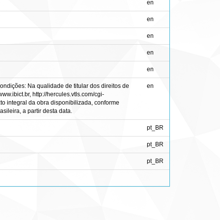
en
en
en
en
en
ndições: Na qualidade de titular dos direitos de
en
w.ibict.br, http://hercules.vtls.com/cgi-
to integral da obra disponibilizada, conforme
ileira, a partir desta data.
pt_BR
pt_BR
pt_BR