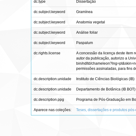
dc.type
Dissertação
dc.subject.keyword
Gramínea
dc.subject.keyword
Anatomia vegetal
dc.subject.keyword
Análise foliar
dc.subject.keyword
Paspalum
dc.rights.license
A concessão da licença deste item r
autor da publicação, autorizo a Unive
bin/ndltd/chameleon?lng=pt&skin=ndl
permissões assinaladas, para fins de 
dc.description.unidade
Instituto de Ciências Biológicas (IB)
dc.description.unidade
Departamento de Botânica (IB BOT)
dc.description.ppg
Programa de Pós-Graduação em Bo
Aparece nas coleções:
Teses, dissertações e produtos pós