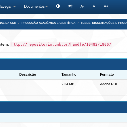
Navegar
Documentos
A-
A
A+
NAL DA UNB
PRODUÇÃO ACADÊMICA E CIENTÍFICA
TESES, DISSERTAÇÕES E PRO
 item:
http://repositorio.unb.br/handle/10482/18067
Descrição
Tamanho
Formato
2,34 MB
Adobe PDF