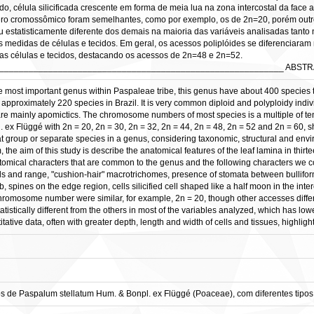
do, célula silicificada crescente em forma de meia lua na zona intercostal da face
 cromossômico foram semelhantes, como por exemplo, os de 2n=20, porém outros
estatisticamente diferente dos demais na maioria das variáveis analisadas tanto 
es medidas de células e tecidos. Em geral, os acessos poliplóides se diferenciara
as células e tecidos, destacando os acessos de 2n=48 e 2n=52.
__________________________________________________________ ABST
e most important genus within Paspaleae tribe, this genus have about 400 species 
approximately 220 species in Brazil. It is very common diploid and polyploidy indi
re mainly apomictics. The chromosome numbers of most species is a multiple of ten,
ex Flüggé with 2n = 20, 2n = 30, 2n = 32, 2n = 44, 2n = 48, 2n = 52 and 2n = 60, sh
hat group or separate species in a genus, considering taxonomic, structural and envi
the aim of this study is describe the anatomical features of the leaf lamina in thi
tomical characters that are common to the genus and the following characters we c
ells and range, "cushion-hair" macrotrichomes, presence of stomata between bullifo
, spines on the edge region, cells silicified cell shaped like a half moon in the int
romosome number were similar, for example, 2n = 20, though other accesses differ,
tically different from the others in most of the variables analyzed, which has low
ative data, often with greater depth, length and width of cells and tissues, highlig
s de Paspalum stellatum Hum. & Bonpl. ex Flüggé (Poaceae), com diferentes tipos 