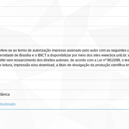
efere-se ao termo de autorização impresso assinado pelo autor com as seguintes co
rsidade de Brasília e o IBICT a disponibilizar por meio dos sites www.bce.unb.br, ww
td sem ressarcimento dos direitos autorais, de acordo com a Lei nº 9610/98, o tex
leitura, impressão e/ou download, a título de divulgação da produção científica bras
tânica
-doutorado