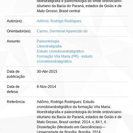
litoestratigrafia e paleontologia do limite ordoviciano-
siluriano da Bacia do Paraná, estados de Goiás e de
Mato Grosso, Brasil central
Autor(es):
Adôrno, Rodrigo Rodrigues
Orientador(es):
Carmo, Dermeval Aparecido do
Assunto:
Paleontologia
Litoestratigrafia
Estudo cronobioestratigráfico
Formação Vila Maria (PR) - estudo
cronobioestratigráfico
Data de
30-Abr-2015
publicação:
Data de
6-Nov-2014
defesa:
Referência:
Adôrno, Rodrigo Rodrigues. Estudo
cronobioestratigráfico da formação Vila Maria:
litoestratigrafia e paleontologia do limite ordoviciano-
siluriano da Bacia do Paraná, estados de Goiás e de
Mato Grosso, Brasil central. 2014. x, 84 f., il.
Dissertação (Mestrado em Geociências)—
Universidade de Brasília, Brasília, 2014.