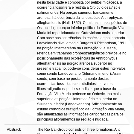
nesta localidade é composta por pelitos micáceos, a
ocorrência fossilífera é restrita à Orbiculoidea? sp e
palinomorfos. Na porção superior, francamente
arenosa, há ocorrência da icnoespécie Arthrophycus
alleghaniensis (Hall, 1852). Com base nas espécies de
Ostracoda, a porção inferior pelítica da Formação Vila
Maria foi reposicionada no Ordoviciano mais superior.
Com base nas ocorrências da espécie de palinomorfo
Laevolancis divellomedia Burgess & Richardson, 1991
na porção intermediária da Formação Vila Maria,
referida em trabalhos cronoestratigráficos prévios, e no
posicionamento das ocorrências de Arthrophycus
alleghaniensis na porção arenosa superior no
presente trabalho, pode-se considerar estes intervalos
como sendo Landoveriano (Siluriano inferior). Assim
sendo, com base no posicionamento destas
ocorrências fossilíferas nos distintos intervalos
litoestratigráficos, pode-se indicar que a base da
Formação Vila Maria pertence ao Ordoviciano mais
superior e as porções intermediária e superior ao
Siluriano inferior (Landoveriano). Adicionalmente ao
estudo cronobioestratigráfico da Formação Vila Maria,
são atualizadas as informações cartográficas para os
principais afloramentos na região estudada.
Abstract:
The Rio Ivaí Group consists of three formations: Alto