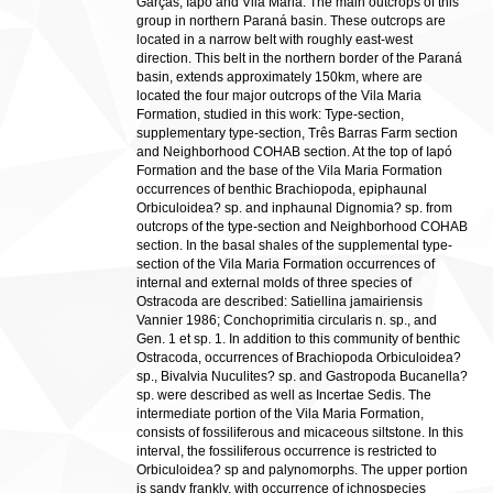
Garças, Iapó and Vila Maria. The main outcrops of this
group in northern Paraná basin. These outcrops are
located in a narrow belt with roughly east-west
direction. This belt in the northern border of the Paraná
basin, extends approximately 150km, where are
located the four major outcrops of the Vila Maria
Formation, studied in this work: Type-section,
supplementary type-section, Três Barras Farm section
and Neighborhood COHAB section. At the top of Iapó
Formation and the base of the Vila Maria Formation
occurrences of benthic Brachiopoda, epiphaunal
Orbiculoidea? sp. and inphaunal Dignomia? sp. from
outcrops of the type-section and Neighborhood COHAB
section. In the basal shales of the supplemental type-
section of the Vila Maria Formation occurrences of
internal and external molds of three species of
Ostracoda are described: Satiellina jamairiensis
Vannier 1986; Conchoprimitia circularis n. sp., and
Gen. 1 et sp. 1. In addition to this community of benthic
Ostracoda, occurrences of Brachiopoda Orbiculoidea?
sp., Bivalvia Nuculites? sp. and Gastropoda Bucanella?
sp. were described as well as Incertae Sedis. The
intermediate portion of the Vila Maria Formation,
consists of fossiliferous and micaceous siltstone. In this
interval, the fossiliferous occurrence is restricted to
Orbiculoidea? sp and palynomorphs. The upper portion
is sandy frankly, with occurrence of ichnospecies