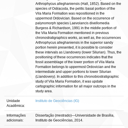
Arthrophycus alleghaniensis (Hall, 1852). Based on the
species of Ostracoda, the pelitic basal portion of the
Vila Maria Formation was repositioned in the
uppermost Ordovician. Based on the occurrence of
palynomorph species Laevolancis divellomedia
Burgess & Richardson, 1991 in the middle portion of
the Vila Maria Formation mentioned in previous
chronostratigraphics works, as well as, the occurrences
Arthrophycus alleghaniensis in the superior sandy
portion herein presented, it is possible to consider
these intervals as Llandovery (lower Silurian). Thus, the
positioning of these occurrences indicates that the
fossil assemblage of the lower portion of Vila Maria
Formation belongs to uppermost Ordovician and the
intermediate and upper portions to lower Silurian
(Llandovery). In addition to this chronobiostratigraphic
study of Vila Maria Formation, it was update
cartographic information for all major outcrops in the
study area.
Unidade
Instituto de Geociências (IG)
Acadêmica:
Informações
Dissertação (mestrado)—Universidade de Brasília,
adicionais:
Instituto de Geociências, 2014.