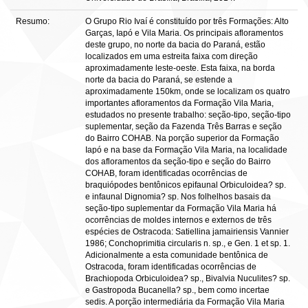
Resumo:
O Grupo Rio Ivaí é constituído por três Formações: Alto
Garças, Iapó e Vila Maria. Os principais afloramentos
deste grupo, no norte da bacia do Paraná, estão
localizados em uma estreita faixa com direção
aproximadamente leste-oeste. Esta faixa, na borda
norte da bacia do Paraná, se estende a
aproximadamente 150km, onde se localizam os quatro
importantes afloramentos da Formação Vila Maria,
estudados no presente trabalho: seção-tipo, seção-tipo
suplementar, seção da Fazenda Três Barras e seção
do Bairro COHAB. Na porção superior da Formação
Iapó e na base da Formação Vila Maria, na localidade
dos afloramentos da seção-tipo e seção do Bairro
COHAB, foram identificadas ocorrências de
braquiópodes bentônicos epifaunal Orbiculoidea? sp.
e infaunal Dignomia? sp. Nos folhelhos basais da
seção-tipo suplementar da Formação Vila Maria há
ocorrências de moldes internos e externos de três
espécies de Ostracoda: Satiellina jamairiensis Vannier
1986; Conchoprimitia circularis n. sp., e Gen. 1 et sp. 1.
Adicionalmente a esta comunidade bentônica de
Ostracoda, foram identificadas ocorrências de
Brachiopoda Orbiculoidea? sp., Bivalvia Nuculites? sp.
e Gastropoda Bucanella? sp., bem como incertae
sedis. A porção intermediária da Formação Vila Maria