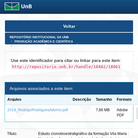
Skip
Voltar
navigation
REPOSITÓRIO INSTITUCIONAL DA UNB
PRODUÇÃO ACADÊMICA E CIENTÍFICA
TESES, DISSERTAÇÕES E PRODUTOS PÓS-DOUTORADO
Use este identificador para citar ou linkar para este item:
http://repositorio.unb.br/handle/10482/18061
Arquivos associados a este item:
Arquivo
Descrição
Tamanho
Formato
2014_RodrigoRodriguesAdorno.pdf
7,66 MB
Adobe
PDF
Título:
Estudo cronobioestratigráfico da formação Vila Maria :