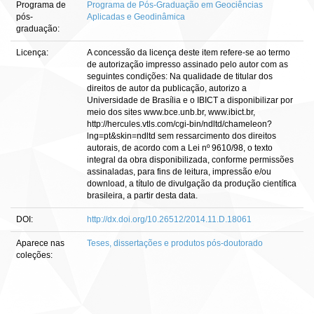
Programa de
Programa de Pós-Graduação em Geociências
pós-
Aplicadas e Geodinâmica
graduação:
Licença:
A concessão da licença deste item refere-se ao termo
de autorização impresso assinado pelo autor com as
seguintes condições: Na qualidade de titular dos
direitos de autor da publicação, autorizo a
Universidade de Brasília e o IBICT a disponibilizar por
meio dos sites www.bce.unb.br, www.ibict.br,
http://hercules.vtls.com/cgi-bin/ndltd/chameleon?
lng=pt&skin=ndltd sem ressarcimento dos direitos
autorais, de acordo com a Lei nº 9610/98, o texto
integral da obra disponibilizada, conforme permissões
assinaladas, para fins de leitura, impressão e/ou
download, a título de divulgação da produção científica
brasileira, a partir desta data.
DOI:
http://dx.doi.org/10.26512/2014.11.D.18061
Aparece nas
Teses, dissertações e produtos pós-doutorado
coleções: