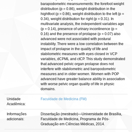
barapodometric meansurements: the forefoot weight
distribution (p = 0.86), weight distribution in the
hightfoot (p = 0.86), weight distribution to the left (p =
0.34), weight distribution for right (p = 0.31). In
multivariate analysis, the independent variables age
(p = 0.14), presence of urinary incontinence (p =
0.16) and the presence of prolapse (p = 0.07) also
advanced were not associated with postural
instability. There were a low correlation between the
impact of prolapse in the quality of life and
stabilometric measures with eyes closed in VCP
variables, dCPML and ctCP. This study demonstrated
that advanced pelvic organ prolapse does not
interfere with stabilometric and baropodometric
measures and in older women. Women with POP
advanced have greater balance ability in association
with worse pelvic organ quality of life in physic
domains.
Unidade
Faculdade de Medicina (FM)
Acadêmica:
Informações
Dissertação (mestrado)—Universidade de Brasília,
adicionais:
Faculdade de Medicina, Programa de Pós-
Graduação em Ciências Médicas, 2014.