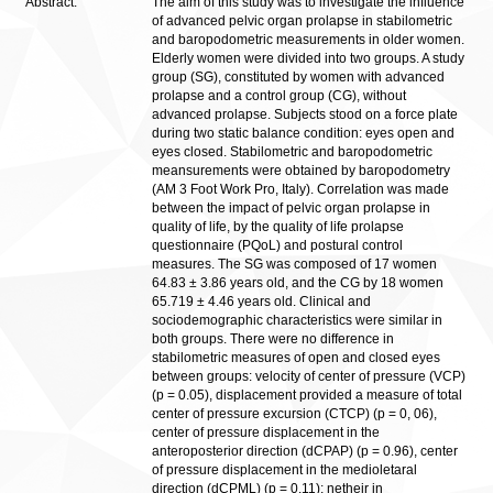
Abstract:
The aim of this study was to investigate the influence
of advanced pelvic organ prolapse in stabilometric
and baropodometric measurements in older women.
Elderly women were divided into two groups. A study
group (SG), constituted by women with advanced
prolapse and a control group (CG), without
advanced prolapse. Subjects stood on a force plate
during two static balance condition: eyes open and
eyes closed. Stabilometric and baropodometric
meansurements were obtained by baropodometry
(AM 3 Foot Work Pro, Italy). Correlation was made
between the impact of pelvic organ prolapse in
quality of life, by the quality of life prolapse
questionnaire (PQoL) and postural control
measures. The SG was composed of 17 women
64.83 ± 3.86 years old, and the CG by 18 women
65.719 ± 4.46 years old. Clinical and
sociodemographic characteristics were similar in
both groups. There were no difference in
stabilometric measures of open and closed eyes
between groups: velocity of center of pressure (VCP)
(p = 0.05), displacement provided a measure of total
center of pressure excursion (CTCP) (p = 0, 06),
center of pressure displacement in the
anteroposterior direction (dCPAP) (p = 0.96), center
of pressure displacement in the medioletaral
direction (dCPML) (p = 0.11); netheir in