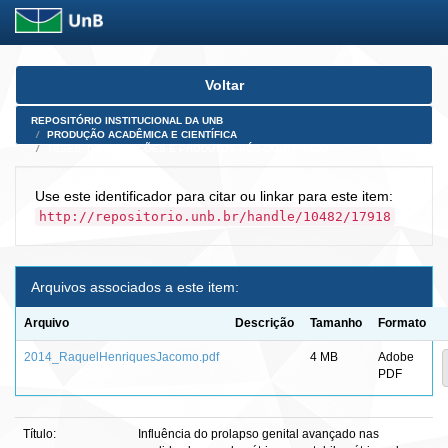
Skip
Voltar
navigation
REPOSITÓRIO INSTITUCIONAL DA UNB
PRODUÇÃO ACADÊMICA E CIENTÍFICA
TESES, DISSERTAÇÕES E PRODUTOS PÓS-DOUTORADO
Use este identificador para citar ou linkar para este item:
http://repositorio.unb.br/handle/10482/17918
Arquivos associados a este item:
Arquivo
Descrição
Tamanho
Formato
2014_RaquelHenriquesJacomo.pdf
4 MB
Adobe
PDF
Título:
Influência do prolapso genital avançado nas