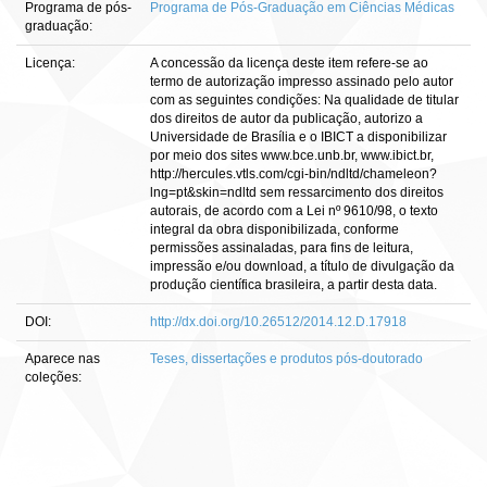
Programa de pós-
Programa de Pós-Graduação em Ciências Médicas
graduação:
Licença:
A concessão da licença deste item refere-se ao
termo de autorização impresso assinado pelo autor
com as seguintes condições: Na qualidade de titular
dos direitos de autor da publicação, autorizo a
Universidade de Brasília e o IBICT a disponibilizar
por meio dos sites www.bce.unb.br, www.ibict.br,
http://hercules.vtls.com/cgi-bin/ndltd/chameleon?
lng=pt&skin=ndltd sem ressarcimento dos direitos
autorais, de acordo com a Lei nº 9610/98, o texto
integral da obra disponibilizada, conforme
permissões assinaladas, para fins de leitura,
impressão e/ou download, a título de divulgação da
produção científica brasileira, a partir desta data.
DOI:
http://dx.doi.org/10.26512/2014.12.D.17918
Aparece nas
Teses, dissertações e produtos pós-doutorado
coleções: