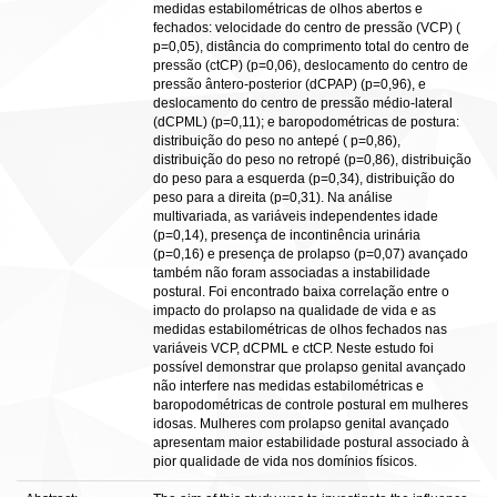
medidas estabilométricas de olhos abertos e
fechados: velocidade do centro de pressão (VCP) (
p=0,05), distância do comprimento total do centro de
pressão (ctCP) (p=0,06), deslocamento do centro de
pressão ântero-posterior (dCPAP) (p=0,96), e
deslocamento do centro de pressão médio-lateral
(dCPML) (p=0,11); e baropodométricas de postura:
distribuição do peso no antepé ( p=0,86),
distribuição do peso no retropé (p=0,86), distribuição
do peso para a esquerda (p=0,34), distribuição do
peso para a direita (p=0,31). Na análise
multivariada, as variáveis independentes idade
(p=0,14), presença de incontinência urinária
(p=0,16) e presença de prolapso (p=0,07) avançado
também não foram associadas a instabilidade
postural. Foi encontrado baixa correlação entre o
impacto do prolapso na qualidade de vida e as
medidas estabilométricas de olhos fechados nas
variáveis VCP, dCPML e ctCP. Neste estudo foi
possível demonstrar que prolapso genital avançado
não interfere nas medidas estabilométricas e
baropodométricas de controle postural em mulheres
idosas. Mulheres com prolapso genital avançado
apresentam maior estabilidade postural associado à
pior qualidade de vida nos domínios físicos.