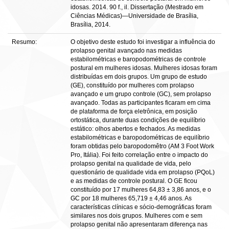
idosas. 2014. 90 f., il. Dissertação (Mestrado em
Ciências Médicas)—Universidade de Brasília,
Brasília, 2014.
Resumo:
O objetivo deste estudo foi investigar a influência do
prolapso genital avançado nas medidas
estabilométricas e baropodométricas de controle
postural em mulheres idosas. Mulheres idosas foram
distribuídas em dois grupos. Um grupo de estudo
(GE), constituído por mulheres com prolapso
avançado e um grupo controle (GC), sem prolapso
avançado. Todas as participantes ficaram em cima
de plataforma de força eletrônica, em posição
ortostática, durante duas condições de equilíbrio
estático: olhos abertos e fechados. As medidas
estabilométricas e baropodométricas de equilíbrio
foram obtidas pelo baropodomêtro (AM 3 Foot Work
Pro, Itália). Foi feito correlação entre o impacto do
prolapso genital na qualidade de vida, pelo
questionário de qualidade vida em prolapso (PQoL)
e as medidas de controle postural. O GE ficou
constituído por 17 mulheres 64,83 ± 3,86 anos, e o
GC por 18 mulheres 65,719 ± 4,46 anos. As
características clínicas e sócio-demográficas foram
similares nos dois grupos. Mulheres com e sem
prolapso genital não apresentaram diferença nas