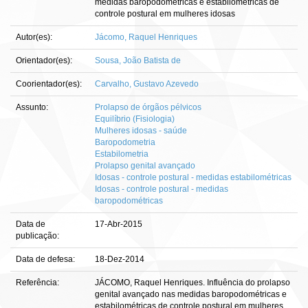
medidas baropodométricas e estabilométricas de
controle postural em mulheres idosas
Autor(es):
Jácomo, Raquel Henriques
Orientador(es):
Sousa, João Batista de
Coorientador(es):
Carvalho, Gustavo Azevedo
Assunto:
Prolapso de órgãos pélvicos
Equilíbrio (Fisiologia)
Mulheres idosas - saúde
Baropodometria
Estabilometria
Prolapso genital avançado
Idosas - controle postural - medidas estabilométricas
Idosas - controle postural - medidas
baropodométricas
Data de
17-Abr-2015
publicação:
Data de defesa:
18-Dez-2014
Referência:
JÁCOMO, Raquel Henriques. Influência do prolapso
genital avançado nas medidas baropodométricas e
estabilométricas de controle postural em mulheres