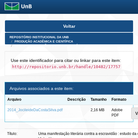
Skip
Voltar
navigation
REPOSITÓRIO INSTITUCIONAL DA UNB
PRODUÇÃO ACADÊMICA E CIENTÍFICA
TESES, DISSERTAÇÕES E PRODUTOS PÓS-DOUTORADO
Use este identificador para citar ou linkar para este item:
http://repositorio.unb.br/handle/10482/17757
Arquivos associados a este item:
Arquivo
Descrição
Tamanho
Formato
2014_JocileideDaCostaSilva.pdf
2,16 MB
Adobe
V
PDF
Título:
Uma manifestação literária contra a escravidão : estudo d