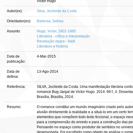
Victor Hugo
Autor(es):
Silva, Jocileide da Costa
Orientador(es):
Barbosa, Sidney
Assunto:
Hugo, Victor, 1802-1885
Literatura - crítica e interpretação
Revolução negra - Haiti
Literatura e história
Data de
4-Mar-2015
publicação:
Data de
13-Ago-2014
defesa:
Referência:
SILVA, Jocileide da Costa. Uma manifestação literária contr
romance Bug-Jargal de Victor Hugo. 2014. 99 f., il. Disser
Brasília, Brasília, 2014.
Resumo:
O romance constitui um mundo imaginário criado pelo autor 
alusão diretamente à realidade e a situá-lo em um certo t
elementos que compõem todo texto ficcional, o espaço nec
para a compreensão do enredo e para a construção das per
Pensando no espaço como produtor de sentidos no universo 
desenvolvida. Foi escolhido como objeto de análise o roma