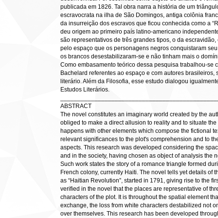
publicada em 1826. Tal obra narra a história de um triâng
escravocrata na ilha de São Domingos, antiga colônia franc
da insurreição dos escravos que ficou conhecida como a “
deu origem ao primeiro país latino-americano independent
são representativos de três grandes tipos, o da escravidão
pelo espaço que os personagens negros conquistaram seu 
os brancos desestabilizaram-se e não tinham mais o domín
Como embasamento teórico dessa pesquisa trabalhou-se co
Bachelard referentes ao espaço e com autores brasileiros, 
literário. Além da Filosofia, esse estudo dialogou igualmen
Estudos Literários.
______________________________________________
ABSTRACT
The novel constitutes an imaginary world created by the auth
obliged to make a direct allusion to reality and to situate the
happens with other elements which compose the fictional te
relevant significances to the plot's comprehension and to t
aspects. This research was developed considering the space 
and in the society, having chosen as object of analysis the n
Such work states the story of a romance triangle formed duri
French colony, currently Haiti. The novel tells yet details 
as “Haitian Revolution”, started in 1791, giving rise to the f
verified in the novel that the places are representative of th
characters of the plot. It is throughout the spatial element t
exchange, the loss from white characters destabilized not o
over themselves. This research has been developed through