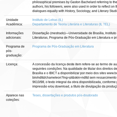
philosophical premises by Gaston Bachelard referring to the
authors, his followers, were also used in order to reflect on 
dialogues equally with History, Sociology, and Literary Studi
Unidade
Instituto de Letras (IL)
Acadêmica:
Departamento de Teoria Literária e Literaturas (IL TEL)
Informações
Dissertação (mestrado)—Universidade de Brasília, Instituto 
adicionais:
Literaturas, Programa de Pós-Graduação em Literatura e prá
Programa de
Programa de Pós-Graduação em Literatura
pós-
graduação:
Licença:
A concessão da licença deste item refere-se ao termo de a
seguintes condições: Na qualidade de titular dos direitos d
Brasília e o IBICT a disponibilizar por meio dos sites www.bce
bin/ndltd/chameleon?lng=pt&skin=ndltd sem ressarcimento d
9610/98, o texto integral da obra disponibilizada, conforme 
impressão e/ou download, a título de divulgação da produção c
Aparece nas
Teses, dissertações e produtos pós-doutorado
coleções: