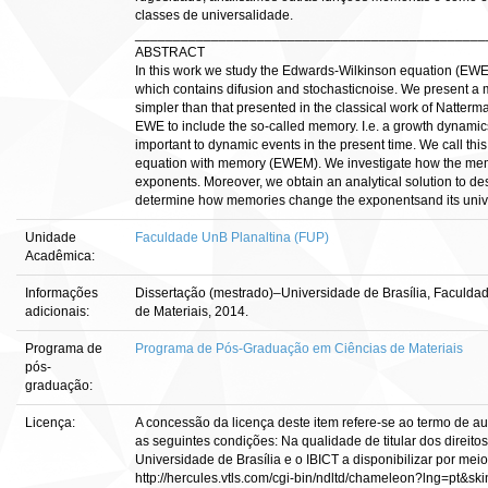
classes de universalidade.
______________________________________________
ABSTRACT
In this work we study the Edwards-Wilkinson equation (EWE)
which contains difusion and stochasticnoise. We present a 
simpler than that presented in the classical work of Natterm
EWE to include the so-called memory. I.e. a growth dynamic
important to dynamic events in the present time. We call t
equation with memory (EWEM). We investigate how the memo
exponents. Moreover, we obtain an analytical solution to de
determine how memories change the exponentsand its univer
Unidade
Faculdade UnB Planaltina (FUP)
Acadêmica:
Informações
Dissertação (mestrado)–Universidade de Brasília, Faculda
adicionais:
de Materiais, 2014.
Programa de
Programa de Pós-Graduação em Ciências de Materiais
pós-
graduação:
Licença:
A concessão da licença deste item refere-se ao termo de a
as seguintes condições: Na qualidade de titular dos direitos
Universidade de Brasília e o IBICT a disponibilizar por meio
http://hercules.vtls.com/cgi-bin/ndltd/chameleon?lng=pt&sk