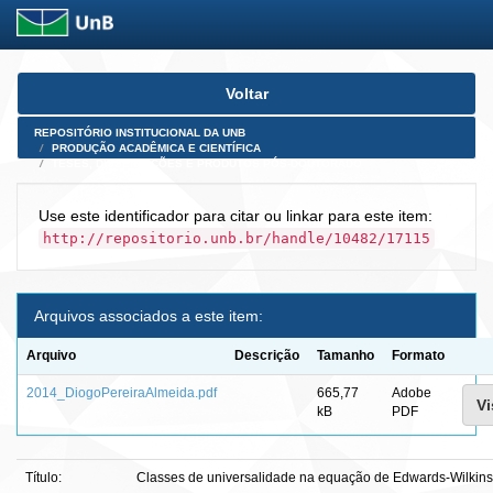
Skip
Voltar
navigation
REPOSITÓRIO INSTITUCIONAL DA UNB
PRODUÇÃO ACADÊMICA E CIENTÍFICA
TESES, DISSERTAÇÕES E PRODUTOS PÓS-DOUTORADO
Use este identificador para citar ou linkar para este item:
http://repositorio.unb.br/handle/10482/17115
Arquivos associados a este item:
Arquivo
Descrição
Tamanho
Formato
2014_DiogoPereiraAlmeida.pdf
665,77
Adobe
Vi
kB
PDF
Título:
Classes de universalidade na equação de Edwards-Wilki