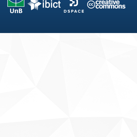
Fale conosco
Sobre