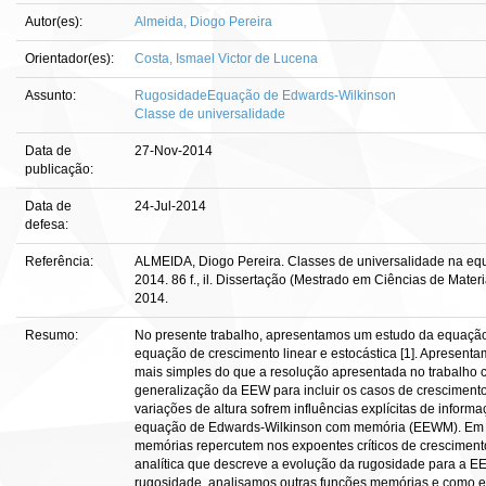
Autor(es):
Almeida, Diogo Pereira
Orientador(es):
Costa, Ismael Victor de Lucena
Assunto:
RugosidadeEquação de Edwards-Wilkinson
Classe de universalidade
Data de
27-Nov-2014
publicação:
Data de
24-Jul-2014
defesa:
Referência:
ALMEIDA, Diogo Pereira. Classes de universalidade na e
2014. 86 f., il. Dissertação (Mestrado em Ciências de Materi
2014.
Resumo:
No presente trabalho, apresentamos um estudo da equaçã
equação de crescimento linear e estocástica [1]. Apresen
mais simples do que a resolução apresentada no trabalho 
generalização da EEW para incluir os casos de cresciment
variações de altura sofrem influências explícitas de info
equação de Edwards-Wilkinson com memória (EEWM). Em 
memórias repercutem nos expoentes críticos de crescimen
analítica que descreve a evolução da rugosidade para a E
rugosidade, analisamos outras funções memórias e como e