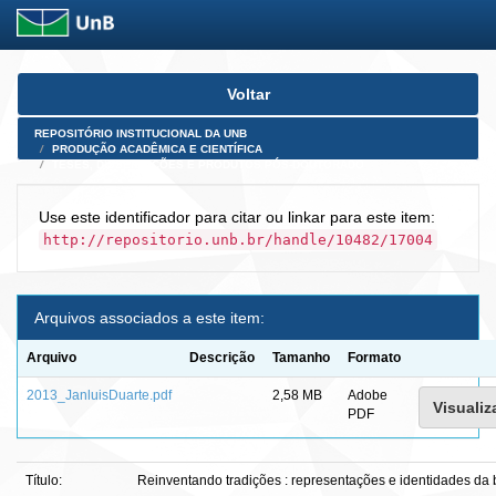
Skip
Voltar
navigation
REPOSITÓRIO INSTITUCIONAL DA UNB
PRODUÇÃO ACADÊMICA E CIENTÍFICA
TESES, DISSERTAÇÕES E PRODUTOS PÓS-DOUTORADO
Use este identificador para citar ou linkar para este item:
http://repositorio.unb.br/handle/10482/17004
Arquivos associados a este item:
Arquivo
Descrição
Tamanho
Formato
2013_JanluisDuarte.pdf
2,58 MB
Adobe
Visualiz
PDF
Título:
Reinventando tradições : representações e identidades da 