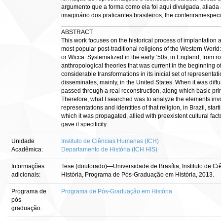
argumento que a forma como ela foi aqui divulgada, aliada a
imaginário dos praticantes brasileiros, lhe conferiramespeci
______________________________________________
ABSTRACT
This work focuses on the historical process of implantation a
most popular post-traditional religions of the Western Worl
or Wicca. Systematized in the early ‘50s, in England, from
anthropological theories that was current in the beginning 
considerable transformations in its inicial set of representa
disseminates, mainly, in the United States. When it was diffus
passed through a real reconstruction, along which basic princ
Therefore, what I searched was to analyze the elements invo
representations and identities of that religion, in Brazil, sta
which it was propagated, allied with preexistent cultural fac
gave it specificity.
Unidade
Instituto de Ciências Humanas (ICH)
Acadêmica:
Departamento de História (ICH HIS)
Informações
Tese (doutorado)—Universidade de Brasília, Instituto de 
adicionais:
História, Programa de Pós-Graduação em História, 2013.
Programa de
Programa de Pós-Graduação em História
pós-
graduação: