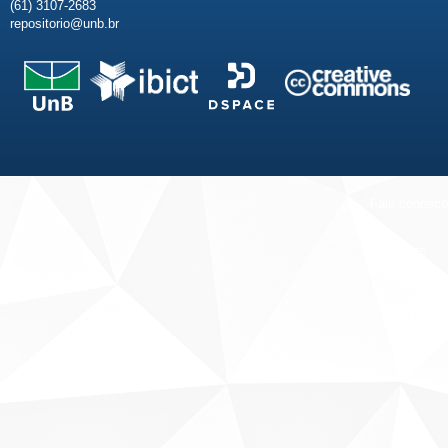
(61) 3107-2683
repositorio@unb.br
Fale conosco
Sobre