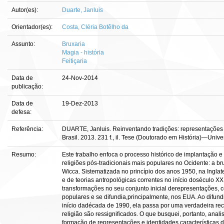
Autor(es):
Duarte, Janluis
Orientador(es):
Costa, Cléria Botêlho da
Assunto:
Bruxaria
Magia - história
Feitiçaria
Data de
24-Nov-2014
publicação:
Data de
19-Dez-2013
defesa:
Referência:
DUARTE, Janluis. Reinventando tradições: representações
Brasil. 2013. 231 f., il. Tese (Doutorado em História)—Univer
Resumo:
Este trabalho enfoca o processo histórico de implantação e
religiões pós-tradicionais mais populares no Ocidente: a
Wicca. Sistematizada no princípio dos anos 1950, na Ingla
e de teorias antropológicas correntes no início doséculo X
transformações no seu conjunto inicial derepresentações,
populares e se difundia,principalmente, nos EUA. Ao difundir
início dadécada de 1990, ela passa por uma verdadeira rec
religião são ressignificados. O que busquei, portanto, anal
formação de representações e identidades características de