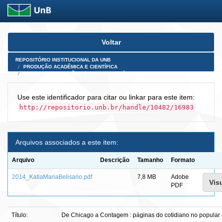
Skip
Voltar
navigation
REPOSITÓRIO INSTITUCIONAL DA UNB
PRODUÇÃO ACADÊMICA E CIENTÍFICA
TESES, DISSERTAÇÕES E PRODUTOS PÓS-DOUTORADO
Use este identificador para citar ou linkar para este item:
http://repositorio.unb.br/handle/10482/16983
Arquivos associados a este item:
Arquivo
Descrição
Tamanho
Formato
2014_KatiaMariaBelisario.pdf
7,8 MB
Adobe
Visu
PDF
Título:
De Chicago a Contagem : páginas do cotidiano no popular m