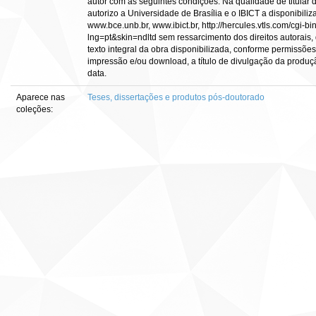
autor com as seguintes condições: Na qualidade de titular d
autorizo a Universidade de Brasília e o IBICT a disponibiliz
www.bce.unb.br, www.ibict.br, http://hercules.vtls.com/cgi-b
lng=pt&skin=ndltd sem ressarcimento dos direitos autorais,
texto integral da obra disponibilizada, conforme permissões 
impressão e/ou download, a título de divulgação da produção 
data.
Aparece nas
Teses, dissertações e produtos pós-doutorado
coleções: