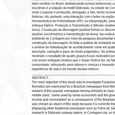
mais vendido no Brasil, desbancando jornais tradicionais 
escolhido é a estação de metrô Eldorado, na cidade de Co
onde o popular é produzido, divulgado, e lido, tendo reco
Notícias. Há, portanto, uma interação com o leitor na região
Hermenêutica da Profundidade (HP), ou interpretação, pa
enfoque tríplice: Produção e Transmissão e Difusão (análise
doxa), Construção da Mensagem (análise formal ou discurs
(análise sóciohistórica e interpretação da doxa). Na análise 
ambiente de Contagem por meio de pesquisa documental e 
construção da mensagem, foi feita a análise de conteúdo 
a análise de individuação do acontecimento crime em quatro
descrição, narração e pano de fundo pragmático. No enfoqu
mostrado o resultado de quatro grupos focais realizados jun
com esses enfoques revelou que o Super Notícia faz, de fato
comunidade, reforçando seus valores e crenças e trazendo
experiência de vida e do mundo desses leitores.
______________________________________________
ABSTRACT
The main objective of this study was to investigate if popular
thematics are expressed by a Brazilian newspaper from Min
readers of this popular newspaper belong primarily to class C,
middle class”, name used by some economists and the gove
income and consumption as a consequence of the Brazilian 
was chosen as object of this study because it is currently th
displacing other traditional newspaper such as Folha de Sã
research is Eldorado subway station, in Contagem city, on th