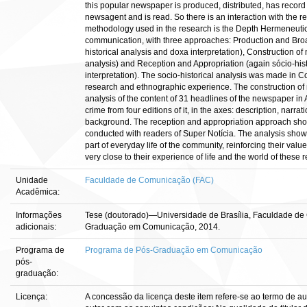
this popular newspaper is produced, distributed, has record
newsagent and is read. So there is an interaction with the 
methodology used in the research is the Depth Hermeneutic, 
communication, with three approaches: Production and Bro
historical analysis and doxa interpretation), Construction o
analysis) and Reception and Appropriation (again sócio-his
interpretation). The socio-historical analysis was made in 
research and ethnographic experience. The construction 
analysis of the content of 31 headlines of the newspaper in 
crime from four editions of it, in the axes: description, narra
background. The reception and appropriation approach show 
conducted with readers of Super Notícia. The analysis shows
part of everyday life of the community, reinforcing their val
very close to their experience of life and the world of these 
Unidade
Faculdade de Comunicação (FAC)
Acadêmica:
Informações
Tese (doutorado)—Universidade de Brasília, Faculdade d
adicionais:
Graduação em Comunicação, 2014.
Programa de
Programa de Pós-Graduação em Comunicação
pós-
graduação:
Licença:
A concessão da licença deste item refere-se ao termo de a