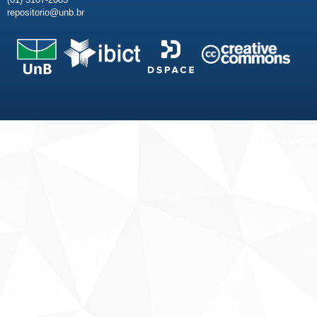
repositorio@unb.br
Fale conosco
Sobre