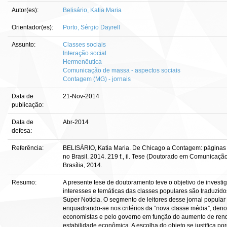
Autor(es):
Belisário, Katia Maria
Orientador(es):
Porto, Sérgio Dayrell
Assunto:
Classes sociais
Interação social
Hermenêutica
Comunicação de massa - aspectos sociais
Contagem (MG) - jornais
Data de
21-Nov-2014
publicação:
Data de
Abr-2014
defesa:
Referência:
BELISÁRIO, Katia Maria. De Chicago a Contagem: páginas d
no Brasil. 2014. 219 f., il. Tese (Doutorado em Comunicaçã
Brasília, 2014.
Resumo:
A presente tese de doutoramento teve o objetivo de investig
interesses e temáticas das classes populares são traduzido
Super Notícia. O segmento de leitores desse jornal popular
enquadrando-se nos critérios da “nova classe média”, deno
economistas e pelo governo em função do aumento de rend
estabilidade econômica. A escolha do objeto se justifica po