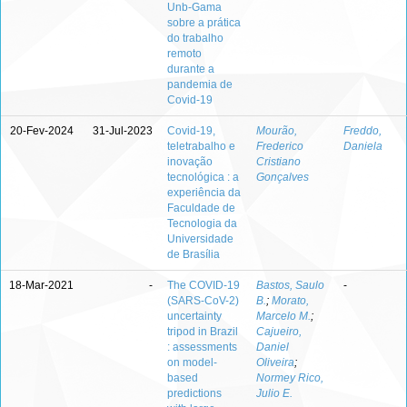
Unb-Gama
sobre a prática
do trabalho
remoto
durante a
pandemia de
Covid-19
20-Fev-2024
31-Jul-2023
Covid-19,
Mourão,
Freddo,
teletrabalho e
Frederico
Daniela
inovação
Cristiano
tecnológica : a
Gonçalves
experiência da
Faculdade de
Tecnologia da
Universidade
de Brasília
18-Mar-2021
-
The COVID-19
Bastos, Saulo
-
(SARS-CoV-2)
B.
;
Morato,
uncertainty
Marcelo M.
;
tripod in Brazil
Cajueiro,
: assessments
Daniel
on model-
Oliveira
;
based
Normey Rico,
predictions
Julio E.