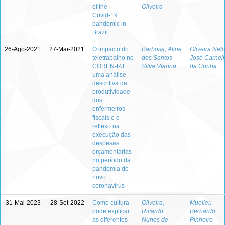
of the
Oliveira
Covid‑19
pandemic in
Brazil
26-Ago-2021
27-Mai-2021
O impacto do
Barbosa, Aline
Oliveira Neto
teletrabalho no
dos Santos
José Carnei
COREN-RJ :
Silva Vianna
da Cunha
uma análise
descritiva da
produtividade
dos
enfermeiros
fiscais e o
reflexo na
execução das
despesas
orçamentárias
no período da
pandemia do
novo
coronavírus
31-Mai-2023
28-Set-2022
Como cultura
Oliveira,
Mueller,
pode explicar
Ricardo
Bernardo
as diferentes
Nunes de
Pinheiro