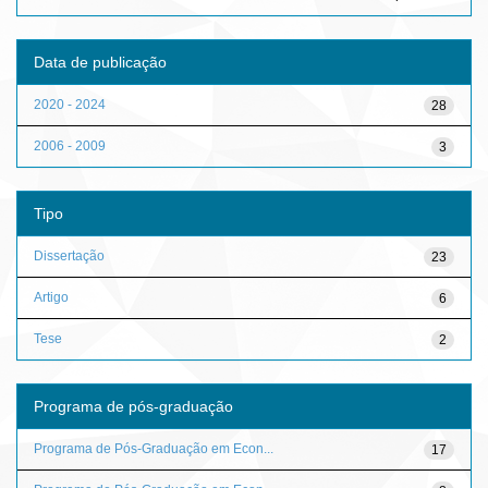
Data de publicação
2020 - 2024
28
2006 - 2009
3
Tipo
Dissertação
23
Artigo
6
Tese
2
Programa de pós-graduação
Programa de Pós-Graduação em Econ...
17