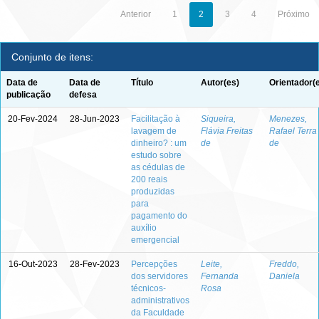
Anterior
1
2
3
4
Próximo
Conjunto de itens:
Data de
Data de
Título
Autor(es)
Orientador(
publicação
defesa
20-Fev-2024
28-Jun-2023
Facilitação à
Siqueira,
Menezes,
lavagem de
Flávia Freitas
Rafael Terra
dinheiro? : um
de
de
estudo sobre
as cédulas de
200 reais
produzidas
para
pagamento do
auxílio
emergencial
16-Out-2023
28-Fev-2023
Percepções
Leite,
Freddo,
dos servidores
Fernanda
Daniela
técnicos-
Rosa
administrativos
da Faculdade