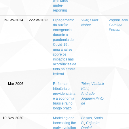
with large
under-
reporting
19-Fev-2024
22-Set-2023
O pagamento
Vilar, Euler
Zoghbi, Ana
do auxílio
Nobre
Carolina
emergencial
Pereira
durante a
pandemia de
Covid-19 :
uma análise
sobre os
impactos nas
ocorrências de
furto na esfera
federal
Mar-2006
-
Reformas
Teles, Vladimir
-
tributária e
Kühl
;
previdenciária
Andrade,
e a economia
Joaquim Pinto
brasileira no
de
longo prazo
10-Nov-2020
-
Modeling and
Bastos, Saulo
-
forecasting the
B.
;
Cajueiro,
early evolution
Daniel