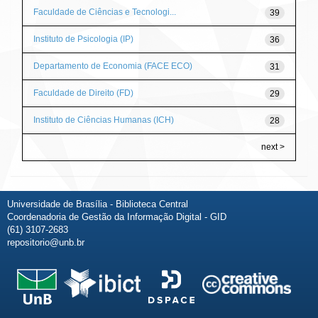
Faculdade de Ciências e Tecnologi...
39
Instituto de Psicologia (IP)
36
Departamento de Economia (FACE ECO)
31
Faculdade de Direito (FD)
29
Instituto de Ciências Humanas (ICH)
28
next >
Universidade de Brasília - Biblioteca Central
Coordenadoria de Gestão da Informação Digital - GID
(61) 3107-2683
repositorio@unb.br