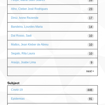
Felipe, Maria Sueli Soares
26
Alho, Cleber José Rodrigues
23
Diniz, Ivone Rezende
17
Bandeira, Lourdes Maria
14
Dal Rosso, Sadi
10
Mattos, Jean Kleber de Abreu
10
Segato, Rita Laura
10
Araújo, Joabe Lima
9
next >
Subject
Covid-19
446
Epidemias
91