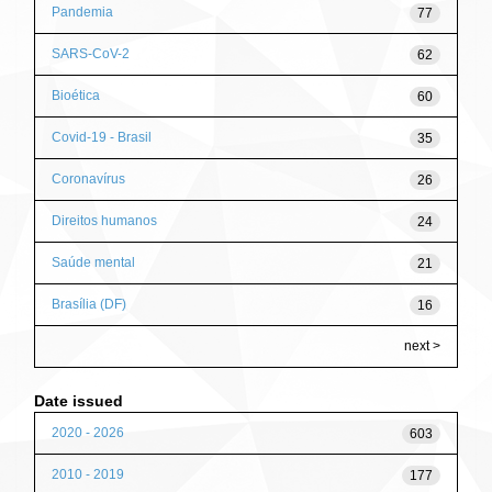
Pandemia
77
SARS-CoV-2
62
Bioética
60
Covid-19 - Brasil
35
Coronavírus
26
Direitos humanos
24
Saúde mental
21
Brasília (DF)
16
next >
Date issued
2020 - 2026
603
2010 - 2019
177