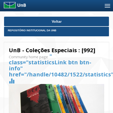
Skip
Voltar
navigation
REPOSITÓRIO INSTITUCIONAL DA UNB
UnB - Coleções Especiais : [992]
"
Community home page
class="statisticsLink btn btn-
info"
href="/handle/10482/1522/statistics