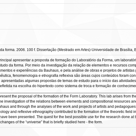
 forma. 2006. 100 f. Dissertação (Mestrado em Artes)-Universidade de Brasília, Br
rincipal apresentar a proposta de formação do Laboratório da Forma, um laborató
studo da forma. Por meio da investigação da relação de elementos e recursos com
mentos e experiências da Bauhaus, e pela análise de obras e projetos de artista
nêutica, fenomenologia e etnografia reflexiva são áreas cujos conteúdos foram co
são apresentadas algumas propostas de temas de estudo para o início das atividade
refletida na escolha do hipertexto como sistema de troca e formação de conhecimen
________________________________________________________________
 present the proposal of the formation of the Form Laboratory. This lab arises from th
he investigation of the relations between elements and compositional resources and 
aus and through the analyses of the work and projects of artists and pedagogues
gy and reflexive ethnography contributed to the formation of the theoretic field in
s have been presented. The quest for the best possible use for the research done at t
hanges of the “universe” that is briefly studied here - the form.