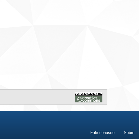
Fale conosco
Sobre