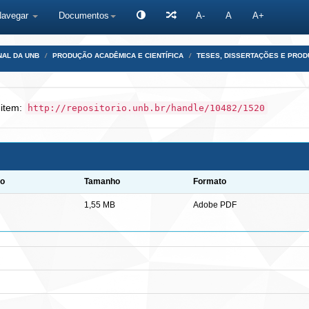
Navegar
Documentos
A-
A
A+
NAL DA UNB
PRODUÇÃO ACADÊMICA E CIENTÍFICA
TESES, DISSERTAÇÕES E PRO
 item:
http://repositorio.unb.br/handle/10482/1520
ão
Tamanho
Formato
1,55 MB
Adobe PDF