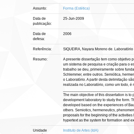
Assunto:
Forma (Estética)
Data de
25-Jun-2009
publicação:
Data de
2006
defesa:
Referência:
SIQUEIRA, Nayara Moreno de. Laboratório da
Resumo:
A presente dissertação tem como objetivo p
um sistema de pesquisa e criação para o e
trabalho se deu, primeiramente sobre funda
Schlemmer, entre outros. Semiótica, herme
o Laboratório. A partir desta delimitação 
realizada no Laboratório, como um todo, é 
_________________________________
The main objective of this dissertation is to
development laboratory to study the form. T
developed based on the experiences of Bauh
others. Semiotics, hermeneutics, phenomenolo
proposals for the beginning of the activitie
hypertext as the system for formation and exc
Unidade
Instituto de Artes (IdA)