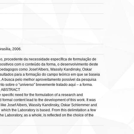
asília, 2006.
rio, procedente da necessidade específica de formulação de
positivos com o conteúdo da forma, o desenvolvimento deste
s pedagogos como Josef Albers, Wassily Kandinsky, Oskar
nsultados para a formação do campo teórico em que se baseia
s. A busca pelo melhor aproveitamento possível da pesquisa
to sobre o “universo” brevemente tratado aqui – a forma.
_ ABSTRACT
e specific need for the formulation of a research and
formal content lead to the development of this work. It was
 like Josef Albers, Wassily Kandinsky, Oskar Schlemmer and
 which the Laboratory is based. From this delimitation a few
he Laboratory, as a whole, is reflected on the choice of the