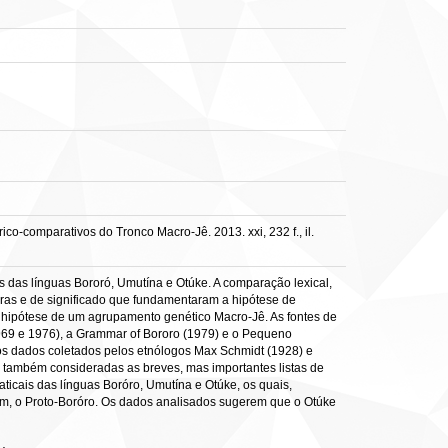
o-comparativos do Tronco Macro-Jê. 2013. xxi, 232 f., il.
s das línguas Bororó, Umutína e Otúke. A comparação lexical,
oras e de significado que fundamentaram a hipótese de
 hipótese de um agrupamento genético Macro-Jê. As fontes de
1969 e 1976), a Grammar of Bororo (1979) e o Pequeno
dos dados coletados pelos etnólogos Max Schmidt (1928) e
am também consideradas as breves, mas importantes listas de
cais das línguas Boróro, Umutína e Otúke, os quais,
um, o Proto-Boróro. Os dados analisados sugerem que o Otúke