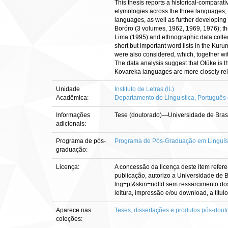
This thesis reports a historical-comparat
etymologies across the three languages,
languages, as well as further developing
Boróro (3 volumes, 1962, 1969, 1976); t
Lima (1995) and ethnographic data collec
short but important word lists in the K
were also considered, which, together wi
The data analysis suggest that Otúke is
Kovareka languages are more closely rela
Unidade
Instituto de Letras (IL)
Acadêmica:
Departamento de Linguística, Português 
Informações
Tese (doutorado)—Universidade de Brasíl
adicionais:
Programa de pós-
Programa de Pós-Graduação em Linguís
graduação:
Licença:
A concessão da licença deste item refere
publicação, autorizo a Universidade de Br
lng=pt&skin=ndltd sem ressarcimento dos 
leitura, impressão e/ou download, a título
Aparece nas
Teses, dissertações e produtos pós-dout
coleções: