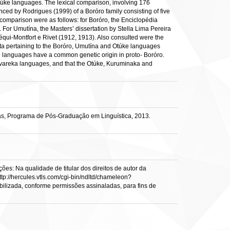
Otúke languages. The lexical comparison, involving 176
d by Rodrigues (1999) of a Boróro family consisting of five
 comparison were as follows: for Boróro, the Enciclopédia
or Umutína, the Masters’ dissertation by Stella Lima Pereira
qui-Montfort e Rivet (1912, 1913). Also consulted were the
ta pertaining to the Boróro, Umutína and Otúke languages
se languages have a common genetic origin in proto- Boróro.
Kovareka languages, and that the Otúke, Kuruminaka and
cas, Programa de Pós-Graduação em Linguística, 2013.
es: Na qualidade de titular dos direitos de autor da
ttp://hercules.vtls.com/cgi-bin/ndltd/chameleon?
ibilizada, conforme permissões assinaladas, para fins de