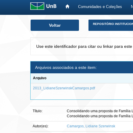
Comunidades e Coleções
Skip
REPOSITÓRIO INSTITUCIO
Voltar
navigation
Use este identificador para citar ou linkar para este
Arquivos associados a este item:
Arquivo
2013_LidianeSzerwinskCamargos.pdf
Título:
Consolidando uma proposta de Família Li
Consolidando uma proposta de Família Li
Autor(es):
Camargos, Lidiane Szerwinsk