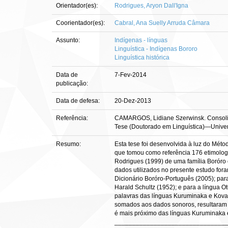
Orientador(es):
Rodrigues, Aryon Dall'Igna
Coorientador(es):
Cabral, Ana Suelly Arruda Câmara
Assunto:
Indígenas - línguas
Linguística - Indígenas Bororo
Linguística histórica
Data de
7-Fev-2014
publicação:
Data de defesa:
20-Dez-2013
Referência:
CAMARGOS, Lidiane Szerwinsk. Consolidan
Tese (Doutorado em Linguística)—Univers
Resumo:
Esta tese foi desenvolvida à luz do Méto
que tomou como referência 176 etimologi
Rodrigues (1999) de uma família Boróro
dados utilizados no presente estudo for
Dicionário Boróro-Português (2005); par
Harald Schultz (1952); e para a língua O
palavras das línguas Kuruminaka e Kova
somados aos dados sonoros, resultaram 
é mais próximo das línguas Kuruminaka 
_______________________________