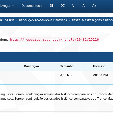
Navegar
Documentos
A-
A
A+
NAL DA UNB
PRODUÇÃO ACADÊMICA E CIENTÍFICA
TESES, DISSERTAÇÕES E PRO
 item:
http://repositorio.unb.br/handle/10482/15116
Descrição
Tamanho
Formato
3,82 MB
Adobe PDF
nguística Boróro : contribuição aos estudos histórico-comparativos do Tronco Ma
nguística Boróro : contribuição aos estudos histórico-comparativos do Tronco Ma