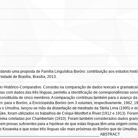
do uma proposta de Família Linguística Boróro: contribuição aos estudos históric
idade de Brasília, Brasília, 2013.
do Histórico-Comparativo. Consistiu na comparação de dados lexicais e gramaticai
as com dados das três línguas, permitiu a identificação de correspondências son
 constituída de cinco membros. A comparação contribuiu também para o avanço da
am: para o Boróro, a Enciclopédia Boróro (em 3 volumes, respectivamente, 1962, 
a o Umutína, lançou-se mão da dissertação de mestrado da Stella Lima (1995) e 
túke, foram utilizados os trabalhos de Créqui-Montfort e Rivet (1912 e 1913). For
reka coletadas por Chamberlain (1910). Foram também considerados dados gramati
em provas suficientes para a hipótese de que estas línguas têm uma origem com
e Kovareka e que estas três línguas são mais próximas do Boróro que do Umutína.
_______________________________________________ ABSTRACT