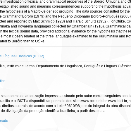
ive investigation of lexical and grammatical properties of the Boróro, Umutína and 
 established sound and meaning correspondences supporting the hypothesis advance
 the hypothesis of a Macro-Jê genetic grouping. The data sources consulted for the
he Grammar of Boróro (1979) and the Pequeno Dicionário Boróro-Português (2005). F
ted and reported by Max Schmidt (1928) and Harald Schultz (1952). For Otúke, Cré
uruminaka and Kovareka languages collected by Chamberlain (1910). Grammatical da
th the lexical sound data, provided additional evidence for the hypothesis that the
 the most closely related of the three languages examined to the Kuruminaka and 
ted to Boróro than to Otúke.
e Línguas Clássicas (IL LIP)
ia, Instituto de Letras, Departamento de Linguística, Português e Línguas Clássi
tica
-se ao termo de autorização impresso assinado pelo autor com as seguintes condiçõ
asília e o IBICT a disponibilizar por meio dos sites www.bce.unb.br, www.ibict.br, h
direitos autorais, de acordo com a Lei nº 9610/98, o texto integral da obra dispon
 de divulgação da produção científica brasileira, a partir desta data.
orado