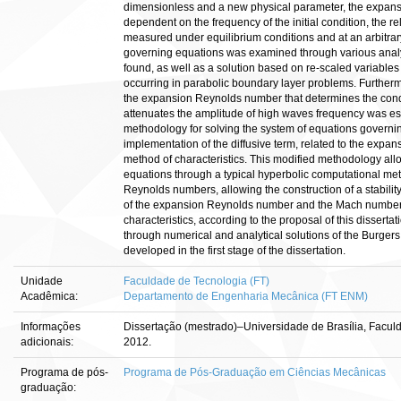
dimensionless and a new physical parameter, the expansi
dependent on the frequency of the initial condition, the r
measured under equilibrium conditions and at an arbitrary
governing equations was examined through various analys
found, as well as a solution based on re-scaled variables o
occurring in parabolic boundary layer problems. Furthermor
the expansion Reynolds number that determines the cond
attenuates the amplitude of high waves frequency was es
methodology for solving the system of equations governi
implementation of the diffusive term, related to the expan
method of characteristics. This modified methodology all
equations through a typical hyperbolic computational met
Reynolds numbers, allowing the construction of a stabilit
of the expansion Reynolds number and the Mach numbers ra
characteristics, according to the proposal of this dissertat
through numerical and analytical solutions of the Burgers 
developed in the first stage of the dissertation.
Unidade
Faculdade de Tecnologia (FT)
Acadêmica:
Departamento de Engenharia Mecânica (FT ENM)
Informações
Dissertação (mestrado)–Universidade de Brasília, Facu
adicionais:
2012.
Programa de pós-
Programa de Pós-Graduação em Ciências Mecânicas
graduação: