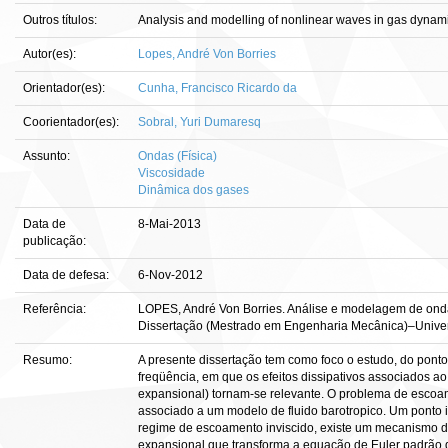
Outros títulos:
Analysis and modelling of nonlinear waves in gas dynam
Autor(es):
Lopes, André Von Borries
Orientador(es):
Cunha, Francisco Ricardo da
Coorientador(es):
Sobral, Yuri Dumaresq
Assunto:
Ondas (Física)
Viscosidade
Dinâmica dos gases
Data de
8-Mai-2013
publicação:
Data de defesa:
6-Nov-2012
Referência:
LOPES, André Von Borries. Análise e modelagem de ondas 
Dissertação (Mestrado em Engenharia Mecânica)–Universi
Resumo:
A presente dissertação tem como foco o estudo, do ponto 
freqüência, em que os efeitos dissipativos associados a
expansional) tornam-se relevante. O problema de escoam
associado a um modelo de fluido barotropico. Um ponto 
regime de escoamento inviscido, existe um mecanismo d
expansional que transforma a equação de Euler padrão