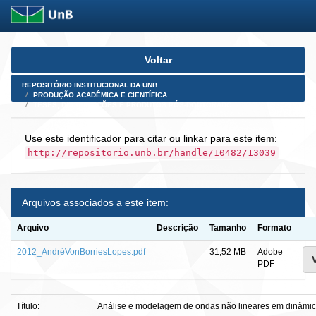
Skip
Voltar
navigation
REPOSITÓRIO INSTITUCIONAL DA UNB
PRODUÇÃO ACADÊMICA E CIENTÍFICA
TESES, DISSERTAÇÕES E PRODUTOS PÓS-DOUTORADO
Use este identificador para citar ou linkar para este item:
http://repositorio.unb.br/handle/10482/13039
Arquivos associados a este item:
Arquivo
Descrição
Tamanho
Formato
2012_AndréVonBorriesLopes.pdf
31,52 MB
Adobe
PDF
Título:
Análise e modelagem de ondas não lineares em dinâmi