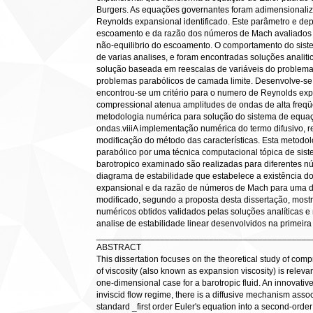
Burgers. As equações governantes foram adimensionali
Reynolds expansional identificado. Este parâmetro e de
escoamento e da razão dos números de Mach avaliados e
não-equilibrio do escoamento. O comportamento do sist
de varias analises, e foram encontradas soluções analiti
solução baseada em reescalas de variáveis do problema,
problemas parabólicos de camada limite. Desenvolve-se
encontrou-se um critério para o numero de Reynolds exp
compressional atenua amplitudes de ondas de alta freqü
metodologia numérica para solução do sistema de equa
ondas.viiiA implementação numérica do termo difusivo, re
modificação do método das características. Esta metodol
parabólico por uma técnica computacional tópica de si
barotropico examinado são realizadas para diferentes nú
diagrama de estabilidade que estabelece a existência 
expansional e da razão de números de Mach para uma dad
modificado, segundo a proposta desta dissertação, mos
numéricos obtidos validados pelas soluções analíticas 
analise de estabilidade linear desenvolvidos na primeira
____________________________________________
ABSTRACT
This dissertation focuses on the theoretical study of comp
of viscosity (also known as expansion viscosity) is releva
one-dimensional case for a barotropic fluid. An innovative p
inviscid flow regime, there is a diffusive mechanism assoc
standard _first order Euler's equation into a second-or