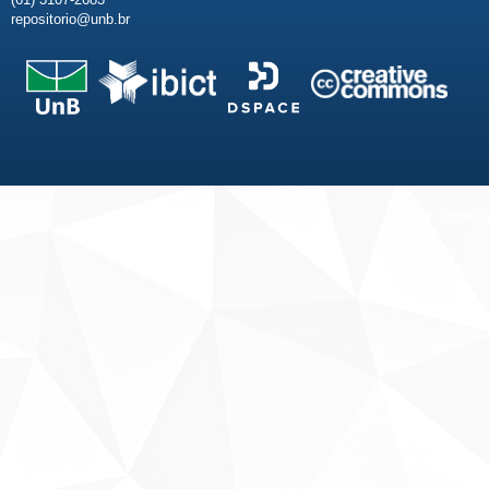
repositorio@unb.br
Fale conosco
Sobre