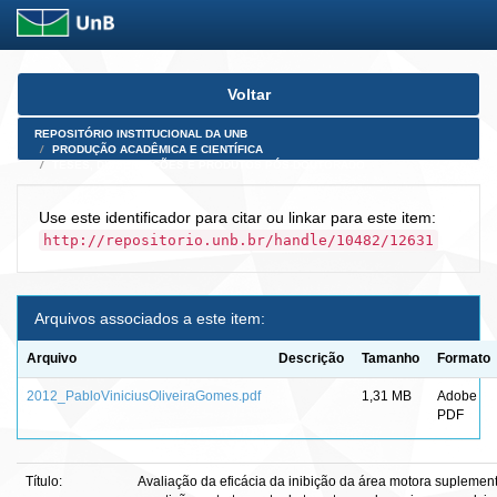
Skip
Voltar
navigation
REPOSITÓRIO INSTITUCIONAL DA UNB
PRODUÇÃO ACADÊMICA E CIENTÍFICA
TESES, DISSERTAÇÕES E PRODUTOS PÓS-DOUTORADO
Use este identificador para citar ou linkar para este item:
http://repositorio.unb.br/handle/10482/12631
Arquivos associados a este item:
Arquivo
Descrição
Tamanho
Formato
2012_PabloViniciusOliveiraGomes.pdf
1,31 MB
Adobe
PDF
Título:
Avaliação da eficácia da inibição da área motora supleme