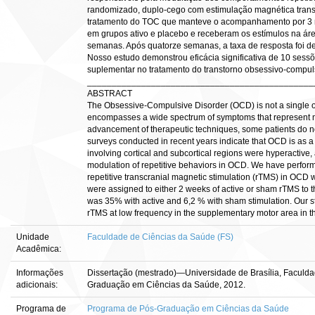
randomizado, duplo-cego com estimulação magnética transc
tratamento do TOC que manteve o acompanhamento por 3 m
em grupos ativo e placebo e receberam os estímulos na áre
semanas. Após quatorze semanas, a taxa de resposta foi d
Nosso estudo demonstrou eficácia significativa de 10 ses
suplementar no tratamento do transtorno obsessivo-compul
______________________________________________
ABSTRACT
The Obsessive-Compulsive Disorder (OCD) is not a single o
encompasses a wide spectrum of symptoms that represent m
advancement of therapeutic techniques, some patients do no
surveys conducted in recent years indicate that OCD is as a n
involving cortical and subcortical regions were hyperactive
modulation of repetitive behaviors in OCD. We have performed
repetitive transcranial magnetic stimulation (rTMS) in OCD 
were assigned to either 2 weeks of active or sham rTMS to t
was 35% with active and 6,2 % with sham stimulation. Our st
rTMS at low frequency in the supplementary motor area in 
Unidade
Faculdade de Ciências da Saúde (FS)
Acadêmica:
Informações
Dissertação (mestrado)—Universidade de Brasília, Faculd
adicionais:
Graduação em Ciências da Saúde, 2012.
Programa de
Programa de Pós-Graduação em Ciências da Saúde