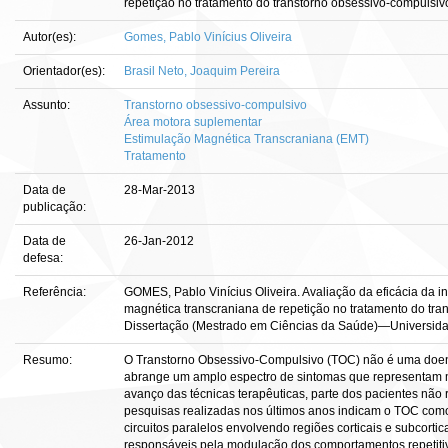
repetição no tratamento do transtorno obsessivo-compulsiv
Autor(es):
Gomes, Pablo Vinícius Oliveira
Orientador(es):
Brasil Neto, Joaquim Pereira
Assunto:
Transtorno obsessivo-compulsivo
Área motora suplementar
Estimulação Magnética Transcraniana (EMT)
Tratamento
Data de
28-Mar-2013
publicação:
Data de
26-Jan-2012
defesa:
Referência:
GOMES, Pablo Vinícius Oliveira. Avaliação da eficácia da 
magnética transcraniana de repetição no tratamento do trans
Dissertação (Mestrado em Ciências da Saúde)—Universidade
Resumo:
O Transtorno Obsessivo-Compulsivo (TOC) não é uma doen
abrange um amplo espectro de sintomas que representam m
avanço das técnicas terapêuticas, parte dos pacientes não
pesquisas realizadas nos últimos anos indicam o TOC com
circuitos paralelos envolvendo regiões corticais e subcortic
responsáveis pela modulação dos comportamentos repetitiv