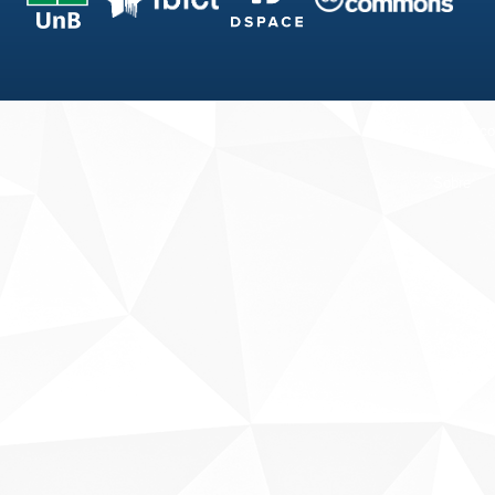
Fale conosco
Sobre